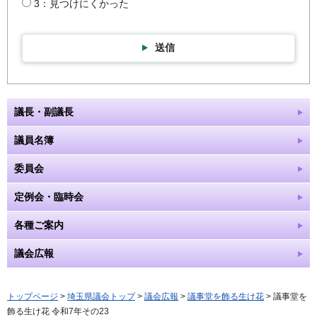
3：見つけにくかった
送信
議長・副議長
議員名簿
委員会
定例会・臨時会
各種ご案内
議会広報
トップページ
>
埼玉県議会トップ
>
議会広報
>
議事堂を飾る生け花
> 議事堂を
飾る生け花 令和7年その23