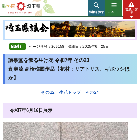
彩の国 埼玉県
緊急・防
情報を探す
メニュー
災
ページ番号：269158
掲載日：2025年6月25日
議事堂を飾る生け花 令和7年 その23
創美流 高橋樵圃作品【花材：リアトリス、ギボウシほ
か】
その22
生花トップ
その24
令和7年6月16日展示