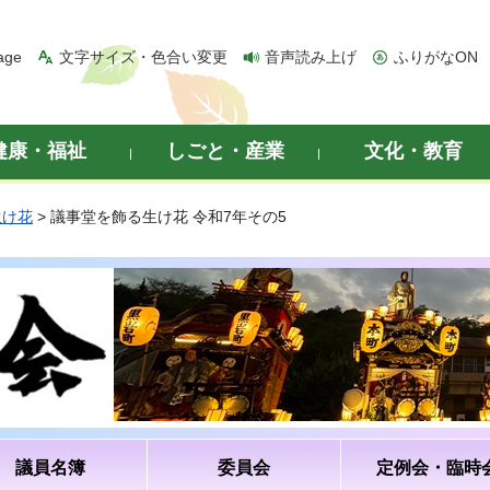
age
文字サイズ・色合い変更
音声読み上げ
ふりがなON
健康・福祉
しごと・産業
文化・教育
生け花
> 議事堂を飾る生け花 令和7年その5
議員名簿
委員会
定例会・臨時