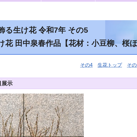
飾る生け花 令和7年 その5
け花 田中泉春作品【花材：小豆柳、桜
その4
生花トップ
その
日展示