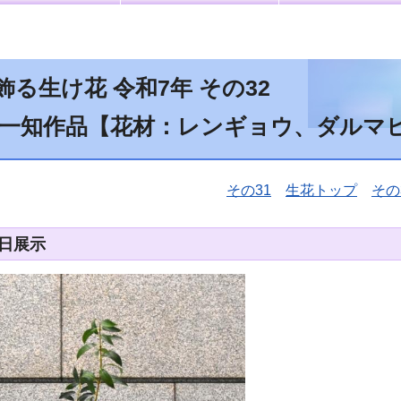
る生け花 令和7年 その32
林一知作品【花材：レンギョウ、ダルマ
その31
生花トップ
その
8日展示