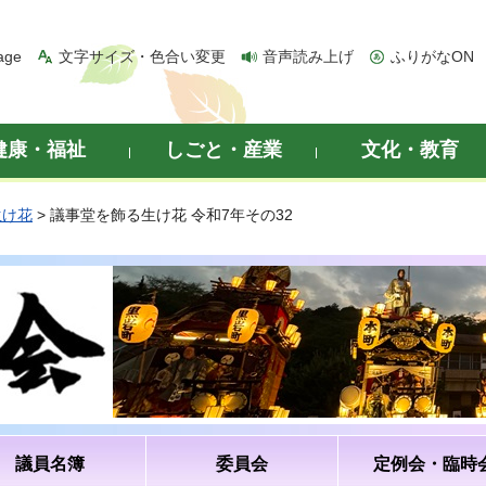
age
文字サイズ・色合い変更
音声読み上げ
ふりがなON
健康・福祉
しごと・産業
文化・教育
生け花
> 議事堂を飾る生け花 令和7年その32
議員名簿
委員会
定例会・臨時