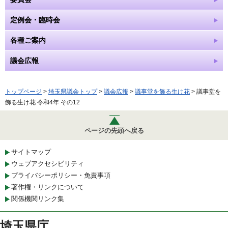
定例会・臨時会
各種ご案内
議会広報
トップページ
>
埼玉県議会トップ
>
議会広報
>
議事堂を飾る生け花
> 議事堂を
飾る生け花 令和4年 その12
ページの先頭へ戻る
サイトマップ
ウェブアクセシビリティ
プライバシーポリシー・免責事項
著作権・リンクについて
関係機関リンク集
埼玉県庁