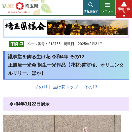
彩の国 埼玉県
緊急・防
情報を探す
メニュー
災
ページ番号：213765
掲載日：2025年3月31日
議事堂を飾る生け花 令和4年 その12
正風流一光会 桐生一光作品【花材:啓翁桜、オリエンタ
ルリリー、ほか】
その11
｜
生け花トップ
｜
その13
令和4年3月22日展示