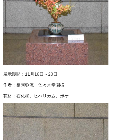
展示期間：11月16日～20日
作者：相阿弥流 佐々木幸園様
花材：石化柳、ヒぺリカム、ボケ