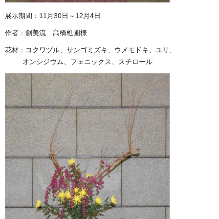
展示期間：11月30日～12月4日
作者：創美流 高橋樵圃様
花材：コクワヅル、サンゴミズキ、ウメモドキ、ユリ、
オンシジウム、フェニックス、スチロール