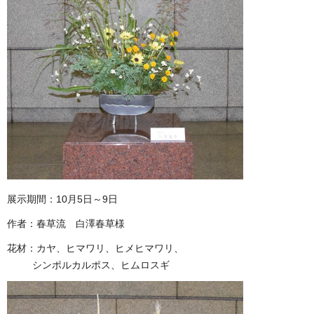
展示期間：10月5日～9日
作者：春草流 白澤春草様
花材：カヤ、ヒマワリ、ヒメヒマワリ、
シンポルカルポス、ヒムロスギ