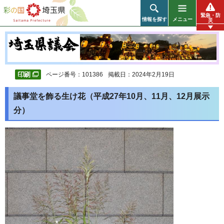
彩の国 埼玉県
緊急・防
情報を探す
メニュー
災
ページ番号：101386
掲載日：2024年2月19日
議事堂を飾る生け花（平成27年10月、11月、12月展示
分）