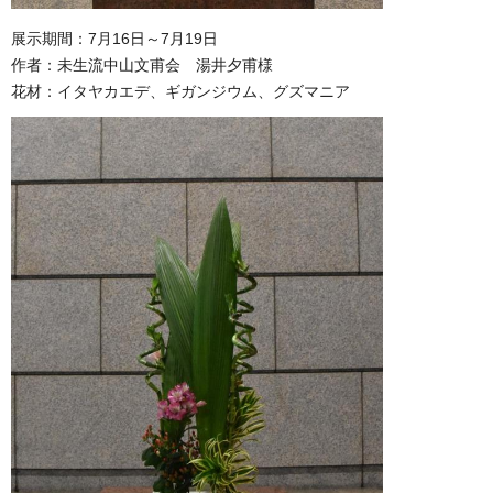
展示期間：7月16日～7月19日
作者：未生流中山文甫会 湯井夕甫様
花材：イタヤカエデ、ギガンジウム、グズマニア