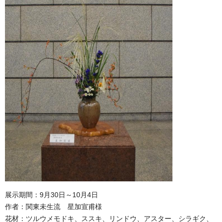
展示期間：9月30日～10月4日
作者：関東未生流 星加宣甫様
花材：ツルウメモドキ、ススキ、リンドウ、アスター、シラギク、