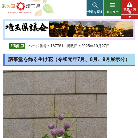
彩の国 埼玉県
緊急・防
情報を探す
メニュー
災
ページ番号：167781
掲載日：2025年10月27日
議事堂を飾る生け花（令和元年7月、8月、9月展示分）