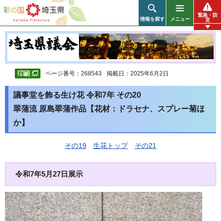
彩の国 埼玉県
緊急・防
情報を探す
メニュー
災
ページ番号：268543
掲載日：2025年6月2日
議事堂を飾る生け花 令和7年 その20
翠蒲流 原島翠蒲作品【花材：ドラセナ、スプレー菊ほ
か】
その19
生花トップ
その21
令和7年5月27日展示