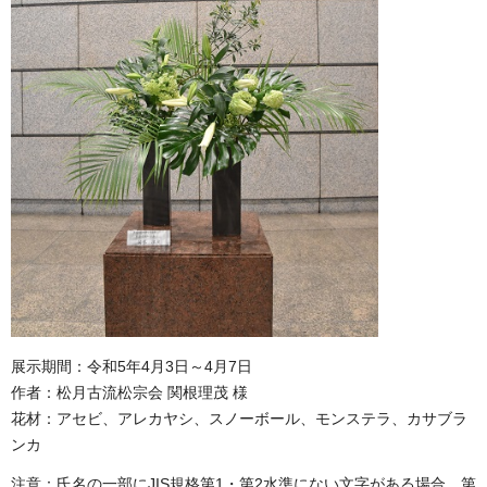
展示期間：令和5年4月3日～4月7日
作者：松月古流松宗会 関根理茂 様
花材：アセビ、アレカヤシ、スノーボール、モンステラ、カサブラ
ンカ
注意：氏名の一部にJIS規格第1・第2水準にない文字がある場合、第