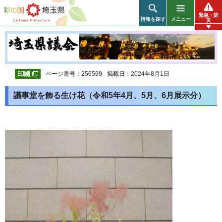
彩の国 埼玉県
緊急・防
情報を探す
メニュー
災
ページ番号：256599
掲載日：2024年8月1日
議事堂を飾る生け花（令和5年4月、5月、6月展示分）