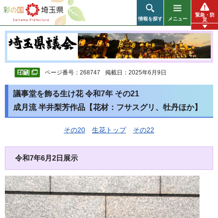
彩の国 埼玉県
緊急・防
情報を探す
メニュー
災
ページ番号：268747
掲載日：2025年6月9日
議事堂を飾る生け花 令和7年 その21
成月流 半井梨芳作品【花材：フサスグリ、牡丹ほか】
その20
生花トップ
その22
令和7年6月2日展示