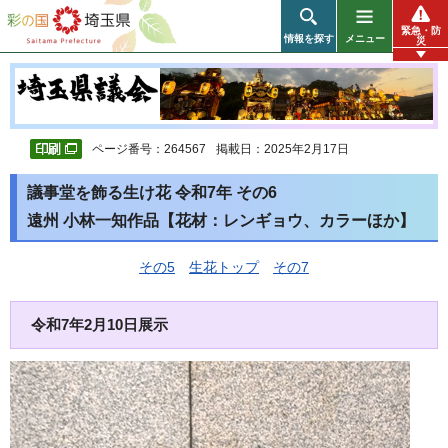
彩の国 埼玉県
緊急・防
情報を探す
メニュー
災
ページ番号：264567
掲載日：2025年2月17日
議事堂を飾る生け花 令和7年 その6
遠州 小林一知作品【花材：レンギョウ、カラーほか】
その5
生花トップ
その7
令和7年2月10日展示