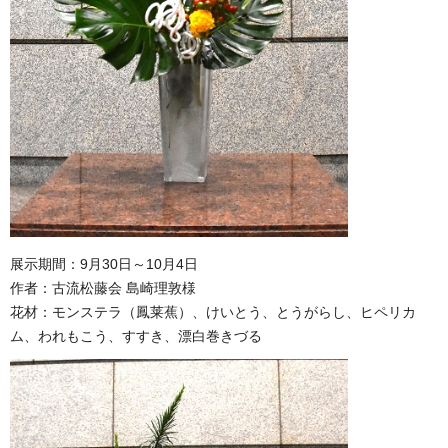
展示期間：9月30日～10月4日
作者：古流松藤会 島崎理敦様
花材：モンステラ（鳳莱蕉）、けいとう、とうがらし、ヒペリカ
ム、われもこう、すすき、漂白巻きづる