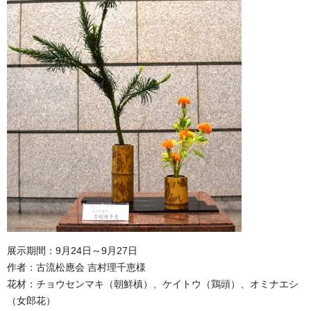
展示期間：9月24日～9月27日
作者：古流松應会 吉村理千恵様
花材：チョウセンマキ（朝鮮槙）、ケイトウ（鶏頭）、オミナエシ
（女郎花）