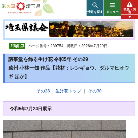
彩の国 埼玉県
緊急・防
情報を探す
メニュー
災
ページ番号：239754
掲載日：2026年7月29日
議事堂を飾る生け花 令和5年 その29
遠州 小林一知 作品【花材：レンギョウ、ダルマヒオウ
ギ ほか】
その28
｜
生け花トップ
｜
その30
令和5年7月24日展示