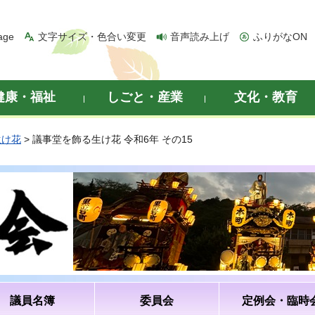
age
文字サイズ・色合い変更
音声読み上げ
ふりがなON
健康・福祉
しごと・産業
文化・教育
生け花
> 議事堂を飾る生け花 令和6年 その15
議員名簿
委員会
定例会・臨時