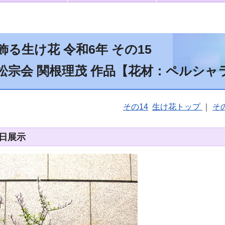
る生け花 令和6年 その15
松宗会 関根理茂 作品【花材：ペルシ
その14
生け花トップ
｜
その
5日展示