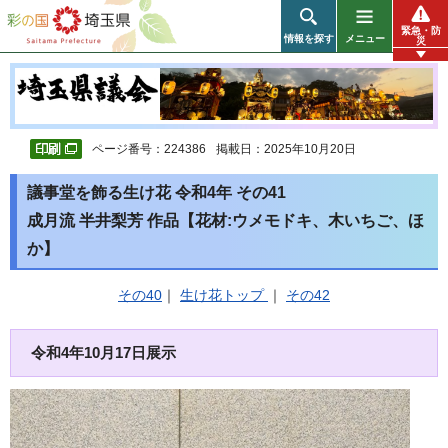
彩の国 埼玉県
緊急・防
情報を探す
メニュー
災
ページ番号：224386
掲載日：2025年10月20日
議事堂を飾る生け花 令和4年 その41
成月流 半井梨芳 作品【花材:ウメモドキ、木いちご、ほ
か】
その40
｜
生け花トップ
｜
その42
令和4年10月17日展示