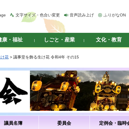
age
文字サイズ・色合い変更
音声読み上げ
ふりがなON
健康・福祉
しごと・産業
文化・教育
生け花
> 議事堂を飾る生け花 令和4年 その15
議員名簿
委員会
定例会・臨時