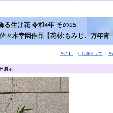
る生け花 令和4年 その15
 佐々木幸園作品【花材:もみじ、万年青
その14
｜
生け花トップ
｜
そ
2日展示