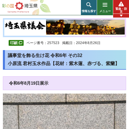
彩の国 埼玉県
緊急・防
情報を探す
メニュー
災
ページ番号：257523
掲載日：2024年8月26日
議事堂を飾る生け花 令和6年 その32
小原流 君村玉水作品【花材：紫木蓮、赤づる、紫蘭】
令和6年8月19日展示