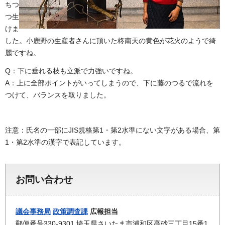
ちつ
つ生
けま
した。小鹿野の生産者さんに頂いた柊南天の黄色が花火のようで綺
麗ですね。
Q：下に垂れる枝も立派で力強いですね。
A：上に全部ポイントがいってしまうので、下に藤のつるで流れを
つけて、バランスを取りました。
注意：氏名の一部にJIS規格第1・第2水準にない文字がある場合、第
1・第2水準の漢字で表記しています。
お問い合わせ
議会事務局
政策調査課
広報担当
郵便番号330-9301 埼玉県さいたま市浦和区高砂三丁目15番1