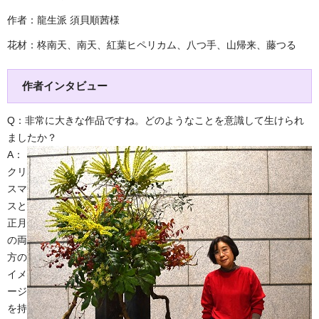
作者：龍生派 須貝順茜様
花材：柊南天、南天、紅葉ヒペリカム、八つ手、山帰来、藤つる
作者インタビュー
Q：非常に大きな作品ですね。どのようなことを意識して生けられ
ましたか？
A：
クリ
スマ
スと
正月
の両
方の
イメ
ージ
を持