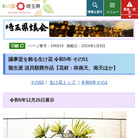
彩の国 埼玉県
緊急・防
情報を探す
メニュー
災
ページ番号：246919
掲載日：2024年1月9日
議事堂を飾る生け花 令和5年 その51
龍生派 須貝順茜作品【花材：柊南天、南天ほか】
その50
｜
生け花トップ
｜
令和6年その1
令和5年12月25日展示