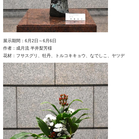
展示期間：6月2日～6月6日
作者：成月流 半井梨芳様
花材：フサスグリ、牡丹、トルコキキョウ、なでしこ、ヤツデ