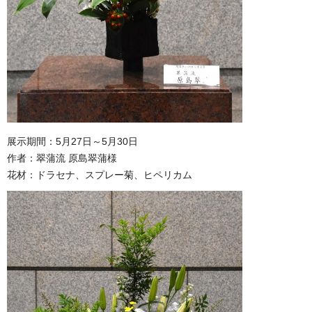
展示期間：5月27日～5月30日
作者：翠蒲流 原島翠蒲様
花材：ドラセナ、スプレー菊、ヒペリカム