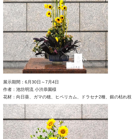
展示期間：6月30日～7月4日
作者：池坊明流 小渋恭園様
花材：向日葵、ガマの穂、ヒペリカム、ドラセナ2種、銀の枯れ枝