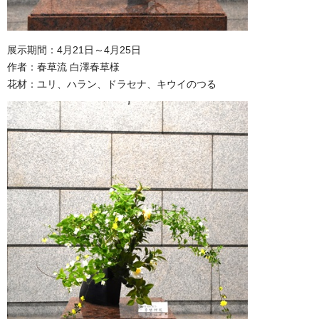
展示期間：4月21日～4月25日
作者：春草流 白澤春草様
花材：ユリ、ハラン、ドラセナ、キウイのつる