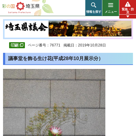
彩の国 埼玉県
緊急・防
情報を探す
メニュー
災
ページ番号：76771
掲載日：2019年10月28日
議事堂を飾る生け花(平成28年10月展示分）