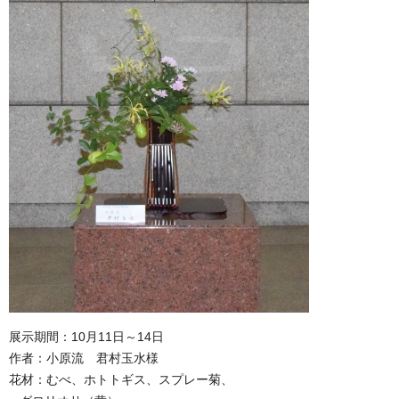
展示期間：10月11日～14日
作者：小原流 君村玉水様
花材：むべ、ホトトギス、スプレー菊、