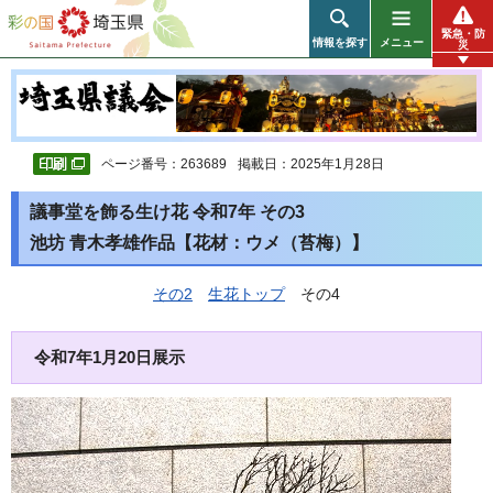
彩の国 埼玉県
緊急・防
情報を探す
メニュー
災
ページ番号：263689
掲載日：2025年1月28日
議事堂を飾る生け花 令和7年 その3
池坊 青木孝雄作品【花材：ウメ（苔梅）】
その2
生花トップ
その4
令和7年1月20日展示