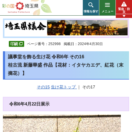
彩の国 埼玉県
緊急・防
情報を探す
メニュー
災
ページ番号：252998
掲載日：2024年4月30日
議事堂を飾る生け花 令和6年 その16
桂古流 新藤華盛 作品【花材：イタヤカエデ、紅花（末
摘花）】
その15
生け花トップ
｜ その17
令和6年4月22日展示