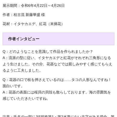
展示期間：令和6年4月22日～4月26日
作者：桂古流 新藤華盛 様
花材：イタヤカエデ、紅花（末摘花）
作者インタビュー
Q：どのようなことを意識して作品を作られましたか？
A：流派の型に従い、イタヤカエデと紅花がそれぞれ三角形になる
よう生けました。その分、花器などでは親しみやすく感じてもらえ
るように工夫しました。
Q：花器の口で枝を押さえているのは……タコの人形なんですね！
面白いです。
A：花器の表面には桜貝の貝殻も散らしております。海の雰囲気を
感じていただきたいですね。
注意：氏名の一部にJIS規格第1・第2水準にない文字がある場合、第