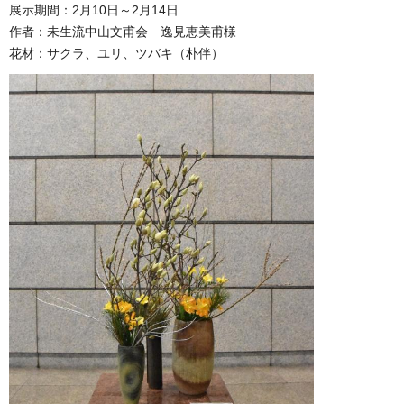
展示期間：2月10日～2月14日
作者：未生流中山文甫会 逸見恵美甫様
花材：サクラ、ユリ、ツバキ（朴伴）