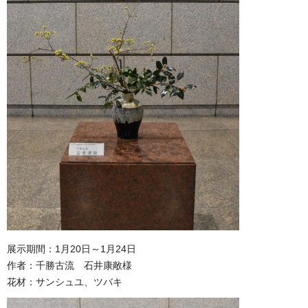
展示期間：1月20日～1月24日
作者：千勝古流 石井康敞様
花材：サンシュユ、ツバキ