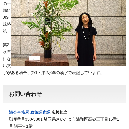
の一
部に
JIS
規格
第
1・
第2
水準
にな
い文
字がある場合、第1・第2水準の漢字で表記しています。
お問い合わせ
議会事務局
政策調査課
広報担当
郵便番号330-9301 埼玉県さいたま市浦和区高砂三丁目15番1
号 議事堂1階