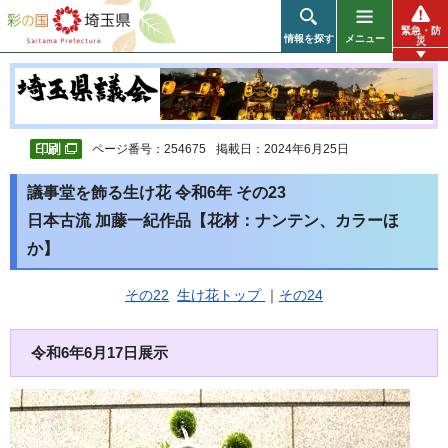
彩の国 埼玉県
緊急・防
情報を探す
メニュー
災
ページ番号：254675
掲載日：2024年6月25日
議事堂を飾る生け花 令和6年 その23
日本古流 加藤一紀作品【花材：ナンテン、カラーほ
か】
その22
生け花トップ
｜
その24
令和6年6月17日展示