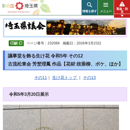
彩の国 埼玉県
緊急・防
情報を探す
メニュー
災
ページ番号：232066
掲載日：2026年3月23日
議事堂を飾る生け花 令和5年 その12
古流松東会 芳埜理鳳 作品【花材:枝垂柳、ボケ、ほか】
その11
｜
生け花トップ
｜
その13
令和5年3月20日展示