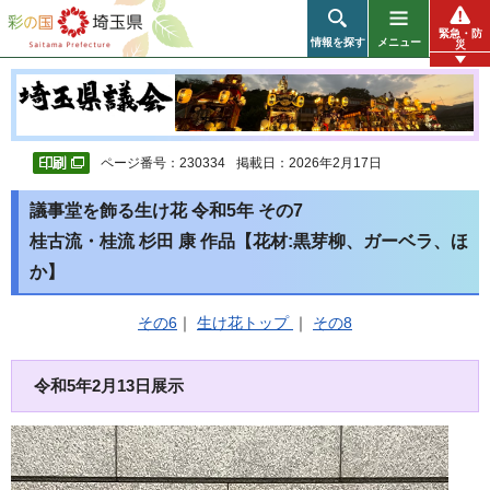
彩の国 埼玉県
緊急・防
情報を探す
メニュー
災
ページ番号：230334
掲載日：2026年2月17日
議事堂を飾る生け花 令和5年 その7
桂古流・桂流 杉田 康 作品【花材:黒芽柳、ガーベラ、ほ
か】
その6
｜
生け花トップ
｜
その8
令和5年2月13日展示