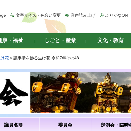
age
文字サイズ・色合い変更
音声読み上げ
ふりがなON
健康・福祉
しごと・産業
文化・教育
生け花
> 議事堂を飾る生け花 令和7年その48
議員名簿
委員会
定例会・臨時