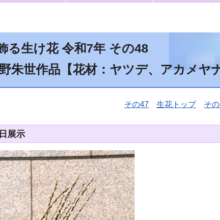
る生け花 令和7年 その48
松野朱世作品【花材：ヤツデ、アカメヤ
その47
生花トップ
その
8日展示