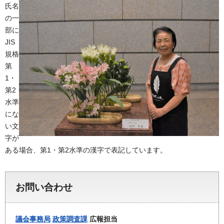
氏名
の一
部に
JIS
規格
第
1・
第2
水準
にな
い文
字が
ある場合、第1・第2水準の漢字で表記しています。
お問い合わせ
議会事務局
政策調査課
広報担当