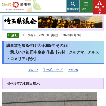
彩の国 埼玉県
緊急・防
情報を探す
メニュー
災
ページ番号：239518
掲載日：2023年9月26日
議事堂を飾る生け花 令和5年 その28
一葉式いけ花 田中泉春 作品【花材：クルクマ、アルス
トロメリア ほか】
その27
｜
生け花トップ
｜
その29
令和5年7月18日展示