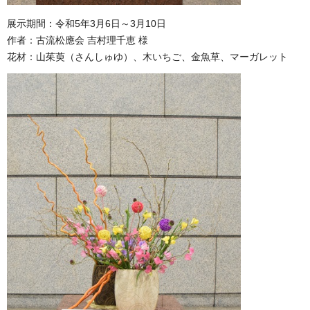
展示期間：令和5年3月6日～3月10日
作者：古流松應会 吉村理千恵 様
花材：山茱萸（さんしゅゆ）、木いちご、金魚草、マーガレット