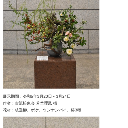
展示期間：令和5年3月20日～3月24日
作者：古流松東会 芳埜理鳳 様
花材：枝垂柳、ボケ、ウンナンバイ、椿3種