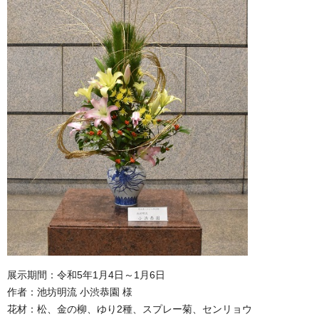
展示期間：令和5年1月4日～1月6日
作者：池坊明流 小渋恭園 様
花材：松、金の柳、ゆり2種、スプレー菊、センリョウ