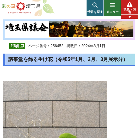
彩の国 埼玉県
緊急・防
情報を探す
メニュー
災
ページ番号：256452
掲載日：2024年8月1日
議事堂を飾る生け花（令和5年1月、2月、3月展示分）