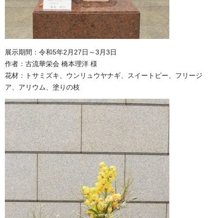
展示期間：令和5年2月27日～3月3日
作者：古流華栄会 橋本理洋 様
花材：トサミズキ、ウンリュウヤナギ、スイートピー、フリージ
ア、アリウム、塗りの枝