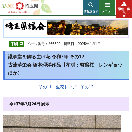
彩の国 埼玉県
緊急・防
情報を探す
メニュー
災
ページ番号：266509
掲載日：2025年4月1日
議事堂を飾る生け花 令和7年 その12
古流華栄会 橋本理洋作品【花材：啓翁桜、レンギョウ
ほか】
その11
生花トップ
その13
令和7年3月24日展示