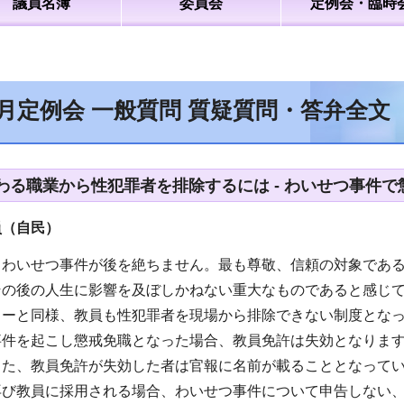
議員名簿
委員会
定例会・臨時
2月定例会 一般質問 質疑質問・答弁全文
わる職業から性犯罪者を排除するには - わいせつ事件
員（自民）
るわいせつ事件が後を絶ちません。最も尊敬、信頼の対象であ
その後の人生に影響を及ぼしかねない重大なものであると感じ
ターと同様、教員も性犯罪者を現場から排除できない制度とな
事件を起こし懲戒免職となった場合、教員免許は失効となります
また、教員免許が失効した者は官報に名前が載ることとなって
再び教員に採用される場合、わいせつ事件について申告しない