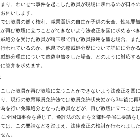
つまり、わいせつ事件を起こした教員が現場に戻れるのが日本
点お伺いします。
制では教員の働く権利、職業選択の自由が子供の安全、性犯罪
員が再び教壇に立つことができないよう法改正を国に求めるべ
懲戒処分を受けた教員が埼玉県で再び教員採用を望む場合、ま
に行われているのか。他県での懲戒処分歴について詳細に分か
懲戒処分理由について虚偽申告をした場合、どのように対応す
長に答弁を求めます。
事
起こした教員が再び教壇に立つことができないよう法改正を国
おり、現行の教育職員免許法では教員免許状失効から3年後に再
行為を行い免職処分となった教員などが、再び教壇に立つこと
月に全国知事会を通じて、免許法の改正を文部科学省に要請を
いては、この要請などを踏まえ、法律改正の検討が行われまし
ません。