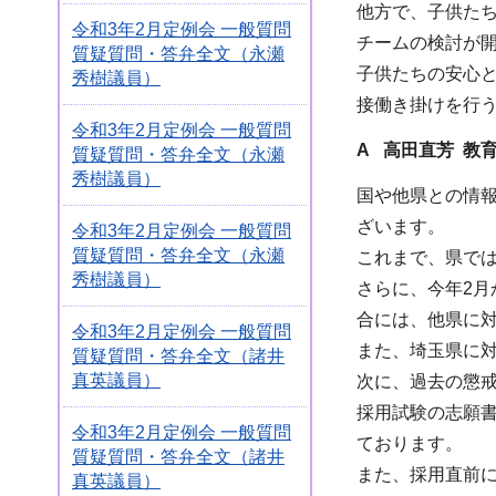
他方で、子供た
令和3年2月定例会 一般質問
チームの検討が
質疑質問・答弁全文（永瀬
子供たちの安心
秀樹議員）
接働き掛けを行
令和3年2月定例会 一般質問
A 高田直芳 教
質疑質問・答弁全文（永瀬
秀樹議員）
国や他県との情
ざいます。
令和3年2月定例会 一般質問
質疑質問・答弁全文（永瀬
これまで、県で
秀樹議員）
さらに、今年2月
合には、他県に
令和3年2月定例会 一般質問
また、埼玉県に
質疑質問・答弁全文（諸井
真英議員）
次に、過去の懲
採用試験の志願
令和3年2月定例会 一般質問
ております。
質疑質問・答弁全文（諸井
また、採用直前
真英議員）