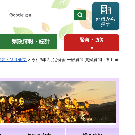
組織から
探す
緊急・防災
県政情報・統計
質問・答弁全文
> 令和3年2月定例会 一般質問 質疑質問・答弁全