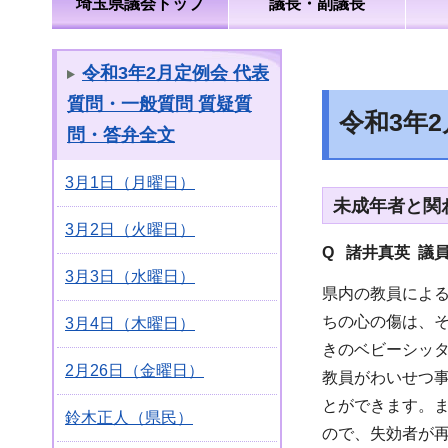
埼玉県議会トップ
議長・副議長
令和3年2月定例会 代表
質問・一般質問 質疑質
令和3年
問・答弁全文
3月1日（月曜日）
未成年者と関
3月2日（火曜日）
Q 諸井真英 議
3月3日（水曜日）
県内の教員によ
ちの心の傷は、
3月4日（木曜日）
きのベビーシッ
2月26日（金曜日）
教員がわいせつ
とができます。
鈴木正人（県民）
ので、失効者が