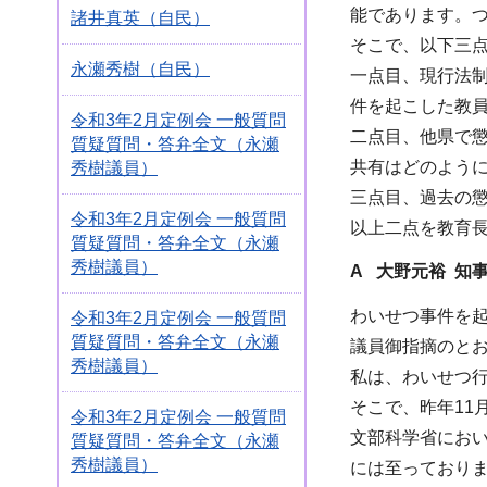
能であります。
諸井真英（自民）
そこで、以下三
永瀬秀樹（自民）
一点目、現行法
件を起こした教
令和3年2月定例会 一般質問
二点目、他県で
質疑質問・答弁全文（永瀬
共有はどのよう
秀樹議員）
三点目、過去の
令和3年2月定例会 一般質問
以上二点を教育
質疑質問・答弁全文（永瀬
秀樹議員）
A 大野元裕 知
わいせつ事件を
令和3年2月定例会 一般質問
質疑質問・答弁全文（永瀬
議員御指摘のと
秀樹議員）
私は、わいせつ
そこで、昨年11
令和3年2月定例会 一般質問
文部科学省にお
質疑質問・答弁全文（永瀬
秀樹議員）
には至っており