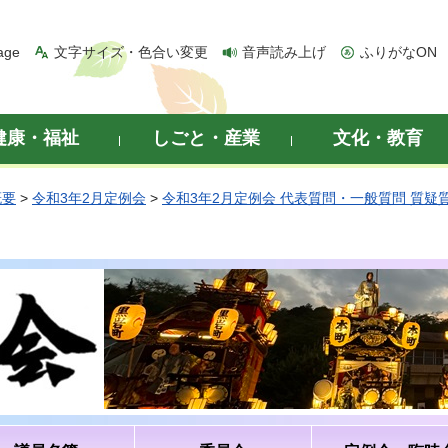
age
文字サイズ・色合い変更
音声読み上げ
ふりがなON
健康・福祉
しごと・産業
文化・教育
概要
>
令和3年2月定例会
>
令和3年2月定例会 代表質問・一般質問 質疑