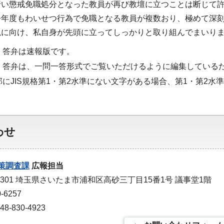
行い懲戒免職処分となった教員が再び教壇に立つことは断じて
今年度もわいせつ行為で免職となる教員が複数おり、極めて深
絶に向け、私自身が先頭に立ってしっかりと取り組んでまいり
・答弁は速報版です。
・答弁は、一問一答形式でご覧いただけるように編集している
部にJIS規格第1・第2水準にない文字がある場合、第1・第2
わせ
策調査課
広報担当
-9301 埼玉県さいたま市浦和区高砂三丁目15番1号 議事堂1階
-6257
-830-4923