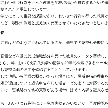
ちにわいせつ行為を行った教員を学校現場から排除するための
開始されたと承知しています。
と学びにとって重要な課題であり、わいせつ行為を行った教員
うなど、喫緊の課題と捉え強く要望させていただきたいと思い
育長
報共有はどのように行われているのか、他県での懲戒処分歴に
は官報などを基に懲戒免職処分を受けた教員のデータを蓄積し
から、国において免許失効者の情報を40年間検索できるツー
対し懲戒免職の理由を確認することとしております。
対して他県から同様の照会があった場合にも、懲戒免職の理由
戒処分理由について虚偽申告をした場合、どのように対応する
書には、懲戒処分を含め賞罰がある場合にはその内容を記入さ
にも、わいせつ行為等による免許失効者がいないか、再度確認