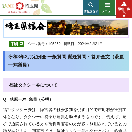
彩の国 埼玉県
緊急・防
情報を探す
メニュー
災
ページ番号：195359
掲載日：2024年3月21日
令和3年2月定例会 一般質問 質疑質問・答弁全文（萩原
一寿議員）
福祉タクシー券について
Q 萩原一寿 議員（公明）
福祉タクシー券は、障害者の社会参加を促す目的で市町村が実施主
体となり、タクシーの初乗り運賃を助成するものです。例えば、透
析で通院されている方や視覚障害者の方が多く利用されているとの
話があります。朝霞市では、福祉タクシー券の交付とバス・鉄道共