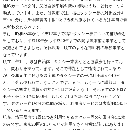
通ICカードの交付、又は自動車燃料費の補助のうち、どれか一つを
助成しています。また、所沢市では、福祉タクシー券の対象区分を
三つに分け、身体障害者手帳1級で透析治療されている方は年間で最
大90枚交付されます。
県は、昭和55年から平成12年まで福祉タクシー券について補助金を
出しており、平成18年から平成20年までの間は国庫補助事業として
実施されてきました。それ以降、現在のような市町村の単独事業と
なっています。
現在、年1回、県は自治体、タクシー業者などと協議会を行ってお
り、関わりを持っています。そこで課題として指摘されているの
が、令和元年における県全体のタクシー券の平均利用率が44.9%
と、半分も使われていないことです。また、もう一つの課題は、タ
クシーの初乗り運賃が昨年2月1日に改定となり、それまでの2キロ7
40円から1.23キロ500円、もしくは1.3キロ620円になったことで
す。タクシー券1枚分の単価が減り、利用者サービスは実質的に低下
していると考えます。
現在、埼玉県内で1回につき利用できるタクシー券の初乗り分は1枚
のみです。東京23区のほとんどが利用できる枚数に限りはありませ