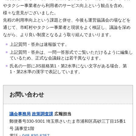
やタクシー事業者から利用者のサービス向上という観点を含め、
様々な意見がございました。
先程の利用率向上という課題と併せ、今後も運営協議会の場などを
通じて、市町村やタクシー事業者と現状をよく検証し、議論を深め
ながら、より良い制度となるよう取り組んでまいります。
上記質問・答弁は速報版です。
上記質問・答弁は、一問一答形式でご覧いただけるように編集し
ているため、正式な会議録とは若干異なります。
氏名の一部にJIS規格第1・第2水準にない文字がある場合、第
1・第2水準の漢字で表記しています。
お問い合わせ
議会事務局
政策調査課
広報担当
郵便番号330-9301 埼玉県さいたま市浦和区高砂三丁目15番1
号 議事堂1階
電話：
048-830-6257