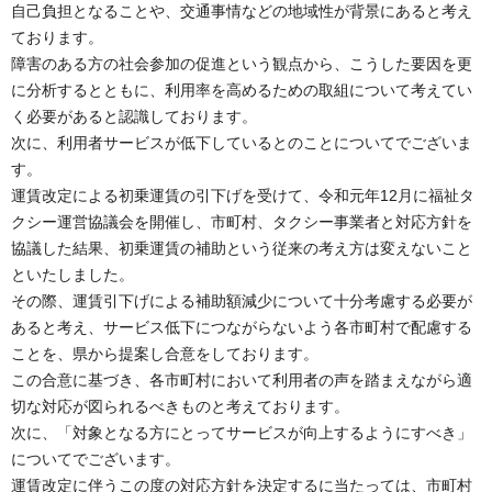
自己負担となることや、交通事情などの地域性が背景にあると考え
ております。
障害のある方の社会参加の促進という観点から、こうした要因を更
に分析するとともに、利用率を高めるための取組について考えてい
く必要があると認識しております。
次に、利用者サービスが低下しているとのことについてでございま
す。
運賃改定による初乗運賃の引下げを受けて、令和元年12月に福祉タ
クシー運営協議会を開催し、市町村、タクシー事業者と対応方針を
協議した結果、初乗運賃の補助という従来の考え方は変えないこと
といたしました。
その際、運賃引下げによる補助額減少について十分考慮する必要が
あると考え、サービス低下につながらないよう各市町村で配慮する
ことを、県から提案し合意をしております。
この合意に基づき、各市町村において利用者の声を踏まえながら適
切な対応が図られるべきものと考えております。
次に、「対象となる方にとってサービスが向上するようにすべき」
についてでございます。
運賃改定に伴うこの度の対応方針を決定するに当たっては、市町村