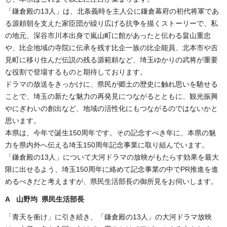
「鎌倉殿の13人」は、北条義時を主人公に鎌倉幕府の初代将軍であ
る源頼朝を支えた家臣団が繰り広げる抗争を描くストーリーで、私
の地元、深谷市川本出身で嵐山町に館があったと伝わる畠山重忠
や、比企地域の寺院に伝承を残す比企一族の比企能員、北本市や吉
見町に移り住んだ伝説の残る源範頼など、埼玉ゆかりの武将が重要
な役割で登場するものと期待しております。
ドラマの放送をきっかけに、県民が郷土の歴史に触れ思いを馳せる
ことで、埼玉の新たな魅力の再発見につながるとともに、観光振興
やにぎわいの創出など、地域の活性化にもつながるのではないかと
思います。
本県は、今年で誕生150周年です。その記念すべき年に、本県の魅
力を県内外へ伝える埼玉150周年記念事業に取り組んでいます。
「鎌倉殿の13人」について大河ドラマの放映がもたらす効果を最大
限に出せるよう、埼玉150周年に絡めて記念事業の中でPR推進を進
めるべきだと考えますが、県民生活部長の御所見をお伺いします。
A 山野均 県民生活部長
「青天を衝け」に引き続き、「鎌倉殿の13人」の大河ドラマ放映