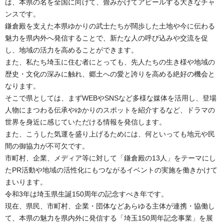
は、本県の名を全国に向けて、畳みかけてアピールする大きなチャ
ンスです。
鎌倉殿を支えた本県ゆかりの武士たちが闊歩した土地や今に伝わる
魅力を県内外へ発信することで、新たな人の呼び込みや交流を促
し、地域の活力を高めることができます。
また、私たち埼玉に住む者にとっても、先人たちの生き様や地域の
歴史・文化の深みに触れ、郷土への愛と誇りを高める絶好の機会と
なります。
そこで県としては、まずWEBやSNSなど多様な媒体を活用し、登場
人物にまつわる伝承やゆかりのスポットを紹介するなど、ドラマの
世界を身近に感じていただける情報を発信します。
また、こうした気運を盛り上げるためには、何といっても地元や民
間の御協力が不可欠です。
市町村、企業、メディア等に対して「鎌倉殿の13人」をテーマにし
たPR活動や地域の活性化にもつながるイベントの実施を働きかけて
まいります。
令和3年は埼玉県生誕150周年の記念すべき年です。
現在、県民、市町村、企業・団体などあらゆる主体が連携・協働し
て、本県の魅力を県内外に発信する「埼玉150周年記念事業」を展