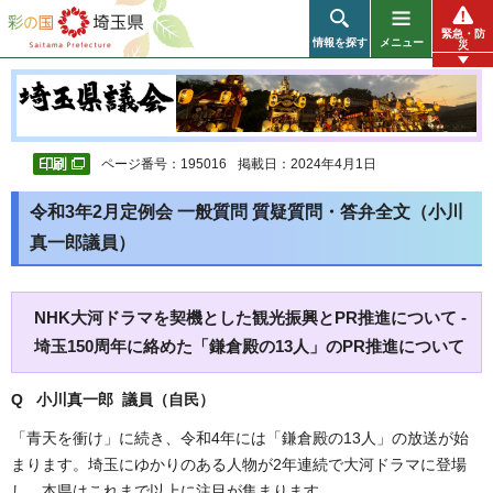
彩の国 埼玉県
緊急・防
情報を探す
メニュー
災
ページ番号：195016
掲載日：2024年4月1日
令和3年2月定例会 一般質問 質疑質問・答弁全文（小川
真一郎議員）
NHK大河ドラマを契機とした観光振興とPR推進について -
埼玉150周年に絡めた「鎌倉殿の13人」のPR推進について
Q 小川真一郎
議員（自民）
「青天を衝け」に続き、令和4年には「鎌倉殿の13人」の放送が始
まります。埼玉にゆかりのある人物が2年連続で大河ドラマに登場
し、本県はこれまで以上に注目が集まります。