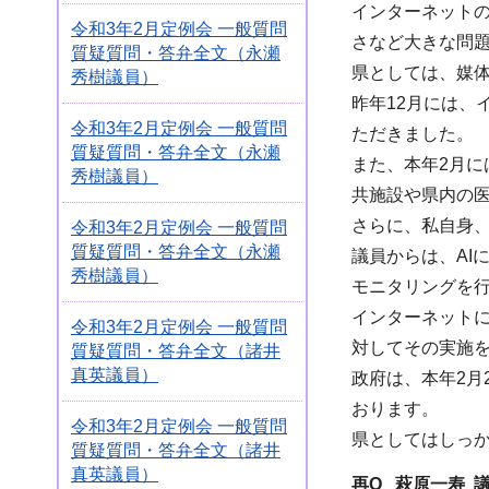
インターネット
令和3年2月定例会 一般質問
さなど大きな問
質疑質問・答弁全文（永瀬
県としては、媒
秀樹議員）
昨年12月には、
令和3年2月定例会 一般質問
ただきました。
質疑質問・答弁全文（永瀬
また、本年2月
秀樹議員）
共施設や県内の
さらに、私自身
令和3年2月定例会 一般質問
質疑質問・答弁全文（永瀬
議員からは、AI
秀樹議員）
モニタリングを
インターネット
令和3年2月定例会 一般質問
対してその実施
質疑質問・答弁全文（諸井
真英議員）
政府は、本年2月
おります。
令和3年2月定例会 一般質問
県としてはしっ
質疑質問・答弁全文（諸井
真英議員）
再Q 萩原一寿 