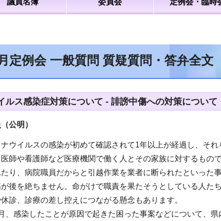
議員名簿
委員会
定例会・臨時
2月定例会 一般質問 質疑質問・答弁全文
イルス感染症対策について - 誹謗中傷への対策について
員（公明）
ロナウイルスの感染が初めて確認されて1年以上が経過し、それ
、医師や看護師など医療機関で働く人とその家族に対するもの
れたり、病院職員だからと引越作業を業者に断られたといった
傷が後を絶ちません。命がけで職責を果たそうとしている人た
や休診、診療の差し控えにつながる懸念もあります。
月、感染したことが原因で起きた困った事案などについて、県