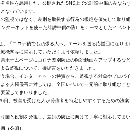
の匿名性を悪用した、公開されたSNS上での誹謗中傷のみなら
題となっています。
体の監視ではなく、差別を助長する行為の根絶を優先して取り
インターネットを使った誹謗中傷の防止をテーマとしたイベント
には、「コロナ禍でも頑張る人へ、エールを送る応援団になりま
医療機関等に掲示していただくよう依頼しました。
、県ホームページにコロナ差別防止の解説動画をアップするな
による監視について、御提言をいただきました。
行う場合、インターネットの特質から、監視する対象やプロバ
による人権侵害に対しては、全国レベルで一元的に取り組むこ
を要望してまいりました。
26日、被害を受けた人が発信者を特定しやすくするための法
かり国と役割を分担し、差別の防止に向けて丁寧に対応してま
議員（公明）