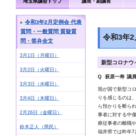
埼玉県議会トップ
議長・副議長
令和3年2月定例会 代表
質問・一般質問 質疑質
令和3年
問・答弁全文
3月1日（月曜日）
新型コロナウ
3月2日（火曜日）
Q 萩原一寿 議
3月3日（水曜日）
我が国で新型コ
りを感じるのは
3月4日（木曜日）
ら預かりを断ら
2月26日（金曜日）
事者に対する中
療従事者の離職
鈴木正人（県民）
福井県では昨年7