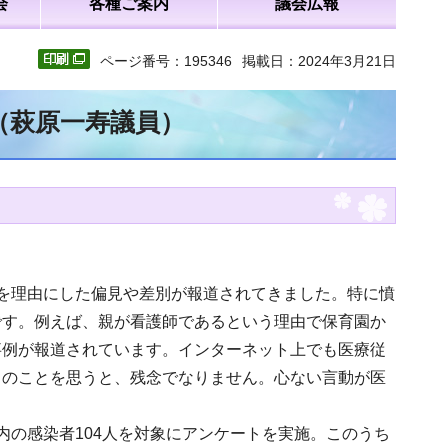
会
各種ご案内
議会広報
ページ番号：195346
掲載日：2024年3月21日
（萩原一寿議員）
を理由にした偏見や差別が報道されてきました。特に憤
です。例えば、親が看護師であるという理由で保育園か
事例が報道されています。インターネット上でも医療従
ちのことを思うと、残念でなりません。心ない言動が医
内の感染者104人を対象にアンケートを実施。このうち