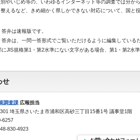
差別やいじめ等の、いわゆるインターネット等の調査では分か
を整えるなど、きめ細かく県しかできない対応について、国と
・答弁は速報版です。
・答弁は、一問一答形式でご覧いただけるように編集している
部にJIS規格第1・第2水準にない文字がある場合、第1・第2
わせ
策調査課
広報担当
-9301 埼玉県さいたま市浦和区高砂三丁目15番1号 議事堂1階
-6257
-830-4923