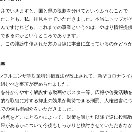
答弁でいきますと、国と県の役割を分けてというふうなことで
れたことも、私、拝見させていただきました。本当にトップが
なんですけれども、これまでの事業というのは、やはり情報提
でできるのかというところであります。
と、この誹謗中傷された方の目線に本当に立っているのかどう
知事
インフルエンザ等対策特別措置法が改正されて、新型コロナウイ
り組むべき事項が定められました。
止を分かりやすく解説する動画やポスター等、広報や啓発活動
別的な取組に対する抑止の効果が期待できる刑罰、人権侵害に
県での例も御紹介をいただきました。
、起点をどこにとるかによって、対策を講じた以降で逆に投稿
効果があるかについて今後もしっかりと検討させていただきな