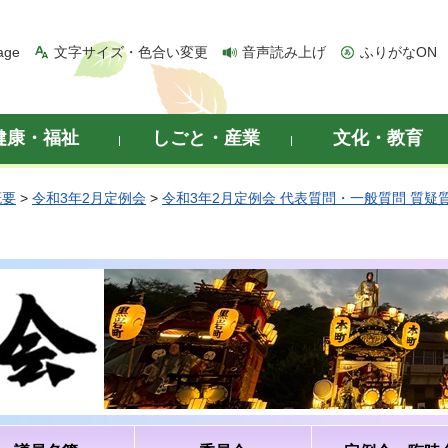
age
文字サイズ・色合い変更
音声読み上げ
ふりがなON
健康・福祉
しごと・産業
文化・教育
概要
>
令和3年2月定例会
>
令和3年2月定例会 代表質問・一般質問 質疑