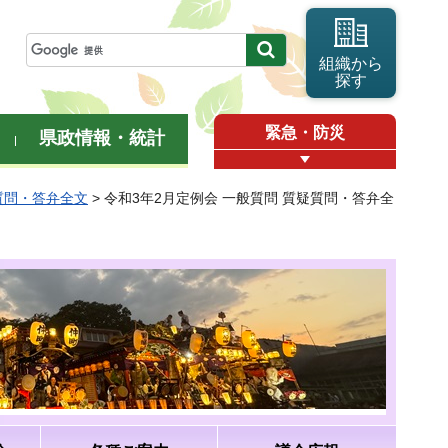
組織から
探す
緊急・防災
県政情報・統計
質問・答弁全文
> 令和3年2月定例会 一般質問 質疑質問・答弁全