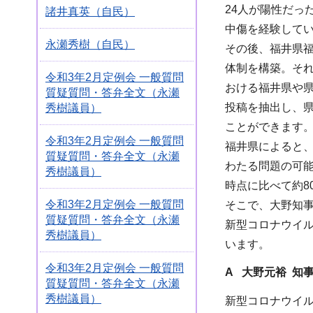
24人が陽性だっ
諸井真英（自民）
中傷を経験して
永瀬秀樹（自民）
その後、福井県福
体制を構築。それ
令和3年2月定例会 一般質問
おける福井県や
質疑質問・答弁全文（永瀬
投稿を抽出し、
秀樹議員）
ことができます
令和3年2月定例会 一般質問
福井県によると、
質疑質問・答弁全文（永瀬
わたる問題の可
秀樹議員）
時点に比べて約8
令和3年2月定例会 一般質問
そこで、大野知
質疑質問・答弁全文（永瀬
新型コロナウイル
秀樹議員）
います。
令和3年2月定例会 一般質問
A 大野元裕 知
質疑質問・答弁全文（永瀬
秀樹議員）
新型コロナウイ