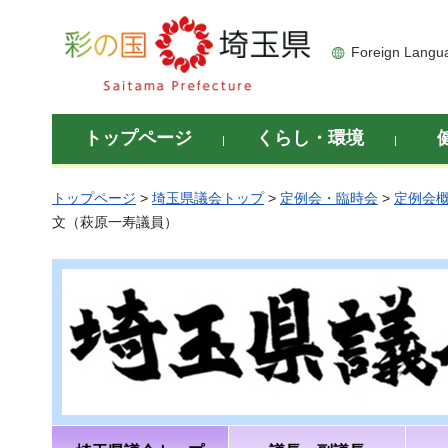
彩の国 埼玉県
Foreign Langu
トップページ
くらし・環境
トップページ
>
埼玉県議会トップ
>
定例会・臨時会
>
定例会
文（萩原一寿議員）