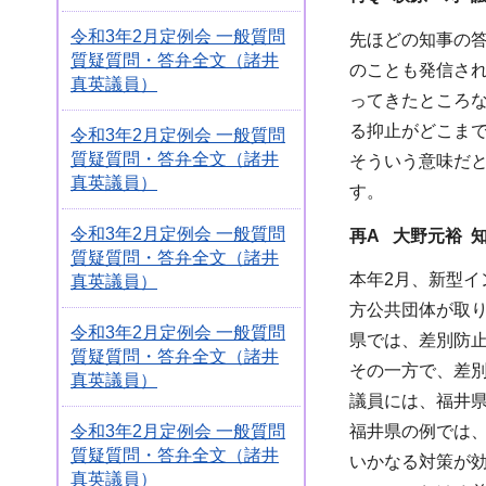
令和3年2月定例会 一般質問
先ほどの知事の
質疑質問・答弁全文（諸井
のことも発信さ
真英議員）
ってきたところ
る抑止がどこま
令和3年2月定例会 一般質問
質疑質問・答弁全文（諸井
そういう意味だ
真英議員）
す。
令和3年2月定例会 一般質問
再A 大野元裕 
質疑質問・答弁全文（諸井
本年2月、新型
真英議員）
方公共団体が取
令和3年2月定例会 一般質問
県では、差別防
質疑質問・答弁全文（諸井
その一方で、差
真英議員）
議員には、福井
令和3年2月定例会 一般質問
福井県の例では
質疑質問・答弁全文（諸井
いかなる対策が
真英議員）