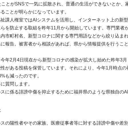
たことがSNSで一気に拡散され、普通の生活ができないとか
いることが明らかになっています。
祉課人権室ではAIシステムを活用し、インターネット上の新
らを防止する取組を昨年11月から開始しています。専門業者が
県内市町村名、新型コロナに関する専門用語などから絞り込ま
県に報告。被害者から相談があれば、県から情報提供を行うこ
。
今年2月4日現在から新型コロナの感染が拡大し始めた昨年3月
能性がある投稿を保管しています。それにより、今年1月時点の
0%も減ったのです。
事に質問します。
スに係る誹謗中傷を抑止するために福井県のような県独自のA
事
ルスの陽性者やその家族、医療従事者等に対する誹謗中傷や差