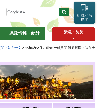
組織から
探す
緊急・防災
県政情報・統計
質問・答弁全文
> 令和3年2月定例会 一般質問 質疑質問・答弁全