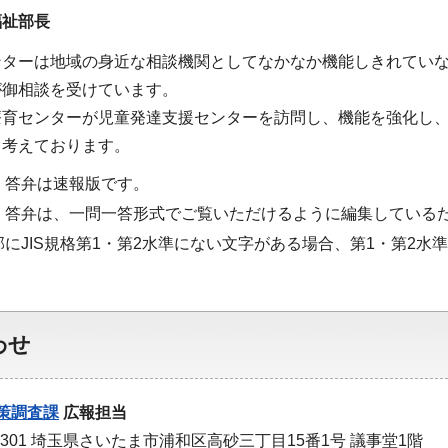
福祉部長
ンターは地域の身近な相談機関としてなかなか機能しきれてい
が御相談を受けています。
療育センターが児童発達支援センターを訪問し、機能を強化し
と考えております。
・答弁は速報版です。
・答弁は、一問一答形式でご覧いただけるように編集している
部にJIS規格第1・第2水準にない文字がある場合、第1・第2
わせ
策調査課
広報担当
-9301 埼玉県さいたま市浦和区高砂三丁目15番1号 議事堂1階