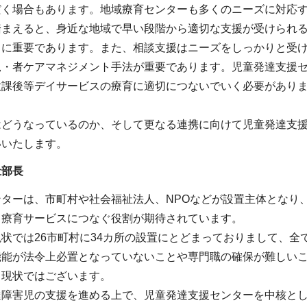
だく場合もあります。地域療育センターも多くのニーズに対応す
踏まえると、身近な地域で早い段階から適切な支援が受けられ
常に重要であります。また、相談支援はニーズをしっかりと受
児・者ケアマネジメント手法が重要であります。児童発達支援
放課後等デイサービスの療育に適切につないでいく必要があり
。
はどうなっているのか、そして更なる連携に向けて児童発達支
いいたします。
祉部長
ンターは、市町村や社会福祉法人、NPOなどが設置主体となり
、療育サービスにつなぐ役割が期待されています。
状では26市町村に34カ所の設置にとどまっておりまして、全
機能が法令上必置となっていないことや専門職の確保が難しい
も現状ではございます。
達障害児の支援を進める上で、児童発達支援センターを中核と