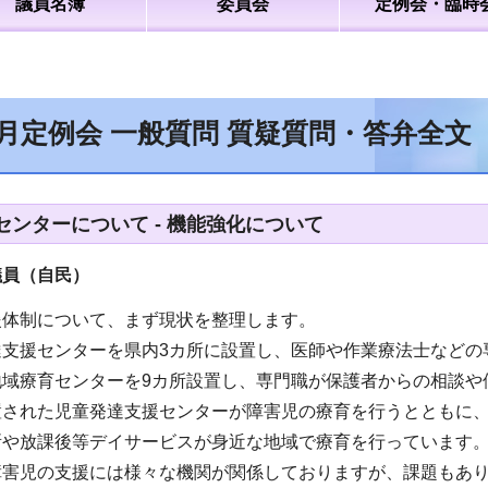
議員名簿
委員会
定例会・臨時
2月定例会 一般質問 質疑質問・答弁全
センターについて - 機能強化について
議員（自民）
援体制について、まず現状を整理します。
達支援センターを県内3カ所に設置し、医師や作業療法士などの
地域療育センターを9カ所設置し、専門職が保護者からの相談や
置された児童発達支援センターが障害児の療育を行うとともに
所や放課後等デイサービスが身近な地域で療育を行っています
障害児の支援には様々な機関が関係しておりますが、課題もあ