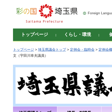
彩の国 埼玉県
Foreign Langu
トップページ
くらし・環境
トップページ
>
埼玉県議会トップ
>
定例会・臨時会
>
定例会
文（宇田川幸夫議員）