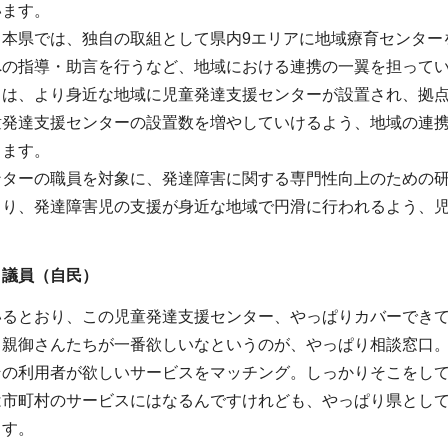
います。
ら本県では、独自の取組として県内9エリアに地域療育センター
への指導・助言を行うなど、地域における連携の一翼を担って
ては、より身近な地域に児童発達支援センターが設置され、拠
童発達支援センターの設置数を増やしていけるよう、地域の連
ります。
ンターの職員を対象に、発達障害に関する専門性向上のための
より、発達障害児の支援が身近な地域で円滑に行われるよう、
 議員（自民）
いるとおり、この児童発達支援センター、やっぱりカバーでき
、親御さんたちが一番欲しいなというのが、やっぱり相談窓口
その利用者が欲しいサービスをマッチング。しっかりそこをし
は市町村のサービスにはなるんですけれども、やっぱり県とし
ます。