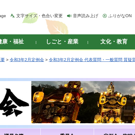
age
文字サイズ・色合い変更
音声読み上げ
ふりがなON
健康・福祉
しごと・産業
文化・教育
概要
>
令和3年2月定例会
>
令和3年2月定例会 代表質問・一般質問 質疑