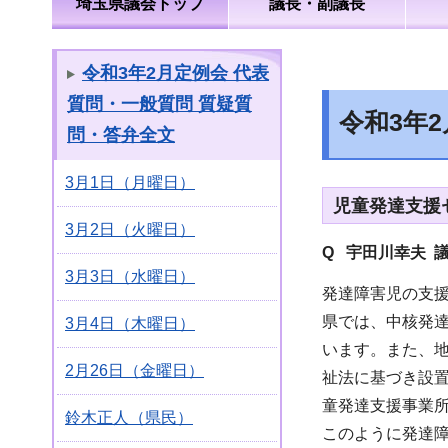
埼玉県議会トップ
議長・副議長
令和3年2月定例会 代表
質問・一般質問 質疑質
令和3年
問・答弁全文
3月1日（月曜日）
児童発達支援
3月2日（火曜日）
Q 宇田川幸夫 
3月3日（水曜日）
発達障害児の支
県では、中核発
3月4日（木曜日）
います。また、
2月26日（金曜日）
祉法に基づき設
童発達支援事業
鈴木正人（県民）
このように発達