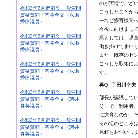
のが実情でござ
令和3年2月定例会 一般質問
こうしたことか
質疑質問・答弁全文（永瀬
ーなど療育機関
秀樹議員）
今後に向けまし
令和3年2月定例会 一般質問
県としては、児
質疑質問・答弁全文（永瀬
働き掛けてまい
秀樹議員）
また、既存のセ
こうした取組に
令和3年2月定例会 一般質問
質疑質問・答弁全文（永瀬
す。
秀樹議員）
再Q 宇田川幸夫
令和3年2月定例会 一般質問
部長が認識して
質疑質問・答弁全文（諸井
真英議員）
そこで、利用者
に療育なのか、
令和3年2月定例会 一般質問
その辺のところ
質疑質問・答弁全文（諸井
見解をお伺いし
真英議員）