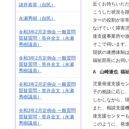
近くお待ちいた
諸井真英（自民）
こうした状況を
永瀬秀樹（自民）
ターの役割が非
なげていく障害
令和3年2月定例会 一般質問
達支援事業所や
質疑質問・答弁全文（永瀬
そこで伺います
秀樹議員）
現状の連携体制
令和3年2月定例会 一般質問
福祉部長にお伺
質疑質問・答弁全文（永瀬
秀樹議員）
A 山崎達也 福
児童発達支援セ
令和3年2月定例会 一般質問
質疑質問・答弁全文（永瀬
子の相談に応じ
秀樹議員）
しかしながら、現
また、相談支援
令和3年2月定例会 一般質問
達支援センター
質疑質問・答弁全文（永瀬
秀樹議員）
このように、発