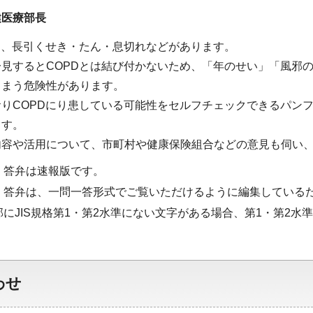
健医療部長
は、長引くせき・たん・息切れなどがあります。
見するとCOPDとは結び付かないため、「年のせい」「風邪
しまう危険性があります。
りCOPDにり患している可能性をセルフチェックできるパン
ます。
内容や活用について、市町村や健康保険組合などの意見も伺い
・答弁は速報版です。
・答弁は、一問一答形式でご覧いただけるように編集している
部にJIS規格第1・第2水準にない文字がある場合、第1・第2
わせ