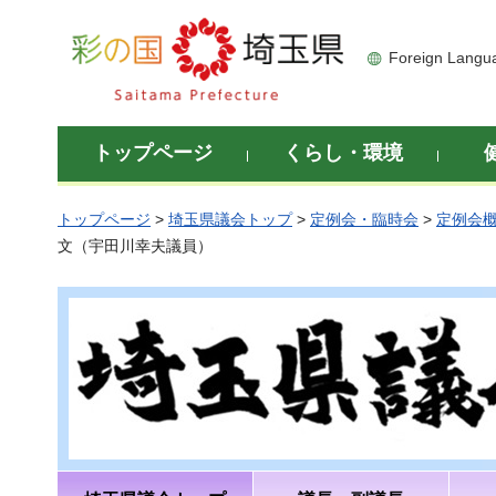
彩の国 埼玉県
Foreign Langu
トップページ
くらし・環境
トップページ
>
埼玉県議会トップ
>
定例会・臨時会
>
定例会
文（宇田川幸夫議員）