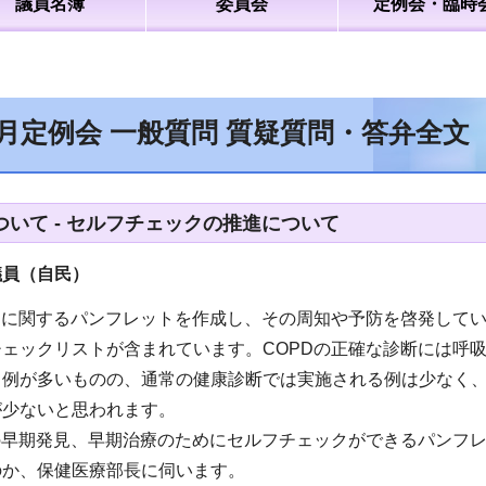
議員名簿
委員会
定例会・臨時
2月定例会 一般質問 質疑質問・答弁全
ついて - セルフチェックの推進について
議員（自民）
Dに関するパンフレットを作成し、その周知や予防を啓発してい
ェックリストが含まれています。COPDの正確な診断には呼
例が多いものの、通常の健康診断では実施される例は少なく、
が少ないと思われます。
の早期発見、早期治療のためにセルフチェックができるパンフ
のか、保健医療部長に伺います。