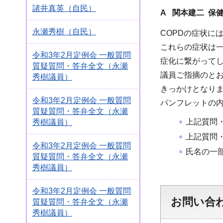
諸井真英（自民）
A 関本建二 保
永瀬秀樹（自民）
COPDの症状に
これらの症状は一
令和3年2月定例会 一般質問
症化に繋がって
質疑質問・答弁全文（永瀬
議員ご指摘のとお
秀樹議員）
きっかけとなり
令和3年2月定例会 一般質問
パンフレットの
質疑質問・答弁全文（永瀬
上記質問
秀樹議員）
上記質問
令和3年2月定例会 一般質問
氏名の一
質疑質問・答弁全文（永瀬
秀樹議員）
令和3年2月定例会 一般質問
お問い合
質疑質問・答弁全文（永瀬
秀樹議員）