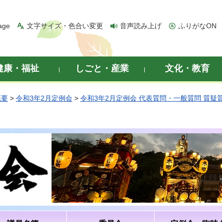
age
文字サイズ・色合い変更
音声読み上げ
ふりがなON
健康・福祉
しごと・産業
文化・教育
概要
>
令和3年2月定例会
>
令和3年2月定例会 代表質問・一般質問 質疑