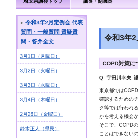
埼玉県議会トップ
議長・副議長
令和3年2月定例会 代表
質問・一般質問 質疑質
令和3年
問・答弁全文
3月1日（月曜日）
COPD対策に
3月2日（火曜日）
Q 宇田川幸夫 
3月3日（水曜日）
東京都ではCOP
確認するためのチ
3月4日（木曜日）
ク等では行われる
2月26日（金曜日）
かを考える機会
そこで、COPD
鈴木正人（県民）
ことはできない