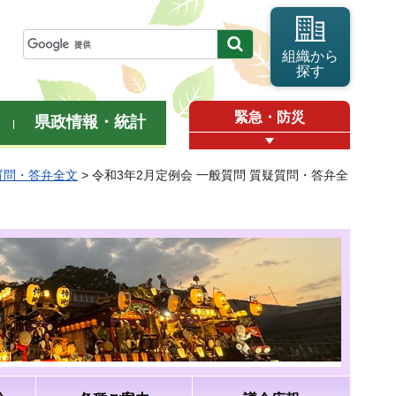
組織から
探す
緊急・防災
県政情報・統計
質問・答弁全文
> 令和3年2月定例会 一般質問 質疑質問・答弁全