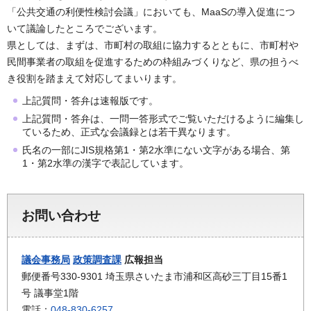
「公共交通の利便性検討会議」においても、MaaSの導入促進につ
いて議論したところでございます。
県としては、まずは、市町村の取組に協力するとともに、市町村や
民間事業者の取組を促進するための枠組みづくりなど、県の担うべ
き役割を踏まえて対応してまいります。
上記質問・答弁は速報版です。
上記質問・答弁は、一問一答形式でご覧いただけるように編集し
ているため、正式な会議録とは若干異なります。
氏名の一部にJIS規格第1・第2水準にない文字がある場合、第
1・第2水準の漢字で表記しています。
お問い合わせ
議会事務局
政策調査課
広報担当
郵便番号330-9301 埼玉県さいたま市浦和区高砂三丁目15番1
号 議事堂1階
電話：
048-830-6257