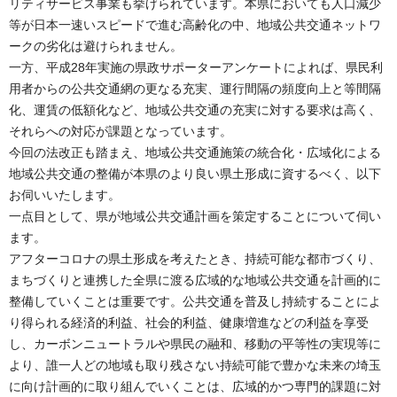
リティサービス事業も挙げられています。本県においても人口減少
等が日本一速いスピードで進む高齢化の中、地域公共交通ネットワ
ークの劣化は避けられません。
一方、平成28年実施の県政サポーターアンケートによれば、県民利
用者からの公共交通網の更なる充実、運行間隔の頻度向上と等間隔
化、運賃の低額化など、地域公共交通の充実に対する要求は高く、
それらへの対応が課題となっています。
今回の法改正も踏まえ、地域公共交通施策の統合化・広域化による
地域公共交通の整備が本県のより良い県土形成に資するべく、以下
お伺いいたします。
一点目として、県が地域公共交通計画を策定することについて伺い
ます。
アフターコロナの県土形成を考えたとき、持続可能な都市づくり、
まちづくりと連携した全県に渡る広域的な地域公共交通を計画的に
整備していくことは重要です。公共交通を普及し持続することによ
り得られる経済的利益、社会的利益、健康増進などの利益を享受
し、カーボンニュートラルや県民の融和、移動の平等性の実現等に
より、誰一人どの地域も取り残さない持続可能で豊かな未来の埼玉
に向け計画的に取り組んでいくことは、広域的かつ専門的課題に対