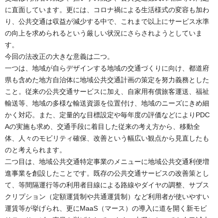
に直面しています。更には、コロナ禍による生活様式の変容も加わ
り、公共交通は収益が減少する中で、これまで以上にサービス水準
の向上を求められるという厳しい状況にさらされようとしていま
す。
今回の法改正の大きな意義は二つ。
一つは、地域が自らデザインする地域の交通づくりに向け、都道府
県も含めた地方自治体に地域公共交通計画の策定を努力義務とした
こと。従来の公共交通サービスに加え、自家用有償旅客運送、福祉
輸送等、地域の多様な輸送資源を位置付け、地域のニーズにきめ細
かく対応。また、定量的な目標設定や毎年度の評価などによりPDC
Aの実施も求め、交通手段に着目した従来の考え方から、移動全
体、人々のモビリティ確保、改善という幅広い観点から見直したも
のと考えられます。
二つ目は、地域公共交通特定事業のメニューに地域公共交通利便増
進事業を創設したことです。既存の公共交通サービスの改善策とし
て、等間隔運行等の利用者目線による路線やダイヤの調整、サブス
クリプション（定額運賃制や共通運賃制）など利用者が使いやすい
運賃等が挙げられ、更にMaaS（マース）の導入に道を開く新モビ