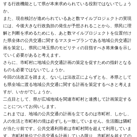
する行政機能として県が本来求められている役割ではないでしょう
か。
また、現在検討が進められているあと数マイルプロジェクトの実現
には、今後大きな行政負担の発生が予想されることから、県民に理
解と判断を求めるためにも、あと数マイルプロジェクトを位置付け
た県全体の公共交通に関するマスタープランである地域公共交通計
画を策定し、県民に埼玉県のモビリティの目指すべき将来像を示し
ていく必要があると考えます。
さらに、市町村に地域公共交通計画の策定を促すための指針となる
ものも必要ではないでしょうか。
今回の法改正を踏まえ、ないしは法改正によらずとも、本県として
も県全域に渡る地域公共交通に関する計画を策定するべきと考えま
すが、いかがでしょうか。
二点目として、県が広域地域を関連市町村と連携して計画策定する
ことについてお伺いします。
これまでは、地域の公共交通の計画を立てるのは市町村、しかし、
人の生活と市町村の境は必ずしも一致していません。生活圏は隣町
が当たり前です。公共交通利用者は市町村間を超えて利用していま
す。市町村単位で公共交通を計画している限り、市町村を超えての