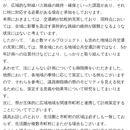
が、広域的な幹線バス路線の維持・確保といった課題があり、それ
に特に対応する必要がある場合と承知をしております。
本県におきましては、交通網が比較的充実しており、現時点におい
ては、全域に影響を及ぼす基幹的な路線の維持が困難となるような
状況にはないと考えています。
したがって、「あと数マイルプロジェクト」も含めた地域公共交通
の充実に関しては、県全域にわたる地域公共交通計画ではなく、5か
年計画への位置付けなどにより、しっかりと取り組んでまいりま
す。
あわせて、法によらない計画についても御指摘をいただきました。
他県において、各地域の事情に応じて策定している例もございます
ので、それらを参考に、議員御指摘の県のモビリティを見える化す
るためにも、策定する意義や効果等について研究をしてまいりま
す。
次に、県が主体的に広域地域を関連市町村と連携して計画策定する
ことについてでございます。
議員お話しのとおり、生活圏と市町村の区域は必ずしも一致してお
らず、生活圏が複数市町村にまたがる場合もございます。