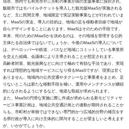
現在、県内でも和光市や三芳町の事業が国の支援事業に採択され、
飯能市ではモバイルチケットを導入した観光版MaaSが実施される
など、主に民間主導、地域限定で実証実験事業などが行われていま
す。MaaSの実走、導入の目的は、地域の足を移動者目線で地域が
自らデザインすることにあります。MaaSはそのための手段です。
本来、何のためのMaaSかを決めるのは、その地域を管理する公的
主体たる自治体ではないでしょうか。今後のMaaSの導入について
は、デベロッパーや鉄道、バスなど地域にコミットしている事業所
を交えた組織、会議体により主導されることが想定されます。
高齢者対策、観光振興などに向けて極めて有効な手法であり、実現
すれば理想的な地域サービスになり得るMaaSですが、現実は甘く
ありません。地域内の公共交通やタクシーなど事業者をまとめ、足
りないところは新たな移動手段を補い、運用やメンテナンスが継続
的になされるようにするなど、地道な取組が求められます。
また、MaaSの円滑な実施に際し作成が求められる新モビリティサ
ービス事業計画は、地域公共交通計画との連動が期待されることか
らも、市町村が単独ではできない専門的かつ広域的分野の補完をす
る県行政が導入に向け主体的に関与することが望ましいと考えます
が、いかがでしょうか。