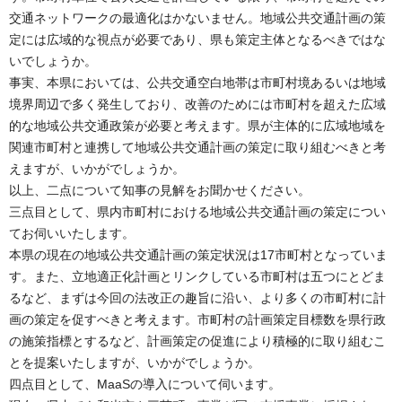
交通ネットワークの最適化はかないません。地域公共交通計画の策
定には広域的な視点が必要であり、県も策定主体となるべきではな
いでしょうか。
事実、本県においては、公共交通空白地帯は市町村境あるいは地域
境界周辺で多く発生しており、改善のためには市町村を超えた広域
的な地域公共交通政策が必要と考えます。県が主体的に広域地域を
関連市町村と連携して地域公共交通計画の策定に取り組むべきと考
えますが、いかがでしょうか。
以上、二点について知事の見解をお聞かせください。
三点目として、県内市町村における地域公共交通計画の策定につい
てお伺いいたします。
本県の現在の地域公共交通計画の策定状況は17市町村となっていま
す。また、立地適正化計画とリンクしている市町村は五つにとどま
るなど、まずは今回の法改正の趣旨に沿い、より多くの市町村に計
画の策定を促すべきと考えます。市町村の計画策定目標数を県行政
の施策指標とするなど、計画策定の促進により積極的に取り組むこ
とを提案いたしますが、いかがでしょうか。
四点目として、MaaSの導入について伺います。