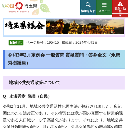
彩の国 埼玉県
緊急・防
情報を探す
メニュー
災
ページ番号：195415
掲載日：2024年4月1日
令和3年2月定例会 一般質問 質疑質問・答弁全文（
永瀬
秀樹
議員）
地域公共交通政策について
Q 永瀬秀樹 議員（自民）
令和2年11月、地域公共交通活性化再生法が施行されました。広範
囲にわたる法改正であり、その背景には我が国の直面する構造的課
題である人口減少・少子高齢化があります。それにより、地域公共
交通は利用者の減少、担い手の減少、公共交通難民の増加等の問題