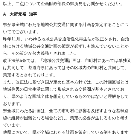
以上、二点について企画財政部長の御所見をお聞かせください。
A 大野元裕 知事
県が県全域にわたる地域公共交通に関する計画を策定することにつ
いてでございます。
昨年11月、いわゆる地域公共交通活性化再生法が改正をされ、自治
体における地域公共交通計画の策定が必ずしも進んでいないことか
ら、その策定が努力義務とされました。
改正法第5条では、「地域公共交通計画は、市町村にあっては単独又
は共同して、都道府県にあってはその区域内の市町村と共同して」
策定するとされております。
また、改正法に基づき国が定めた基本方針では、この計画区域とは
地域住民の日常生活に関して形成される交通圏が基本とされてお
り、県のような圏域全体を想定しているものではないと理解をして
おります。
県全域にわたる計画は、全ての市町村に影響を及ぼすような基幹路
線の維持が困難となる場合などに、策定の必要が生じるものと考え
ています。
他県において、県が全域にわたる計画を策定している例もあります