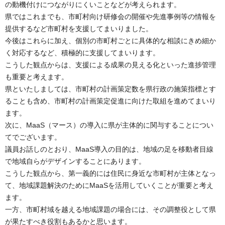
の動機付けにつながりにくいことなどが考えられます。
県ではこれまでも、市町村向け研修会の開催や先進事例等の情報を
提供するなど市町村を支援してまいりました。
今後はこれらに加え、個別の市町村ごとに具体的な相談にきめ細か
く対応するなど、積極的に支援してまいります。
こうした観点からは、支援による成果の見える化といった進捗管理
も重要と考えます。
県といたしましては、市町村の計画策定数を県行政の施策指標とす
ることも含め、市町村の計画策定促進に向けた取組を進めてまいり
ます。
次に、MaaS（マース）の導入に県が主体的に関与することについ
てでございます。
議員お話しのとおり、MaaS導入の目的は、地域の足を移動者目線
で地域自らがデザインすることにあります。
こうした観点から、第一義的には住民に身近な市町村が主体となっ
て、地域課題解決のためにMaaSを活用していくことが重要と考え
ます。
一方、市町村域を越える地域課題の場合には、その調整役として県
が果たすべき役割もあるかと思います。