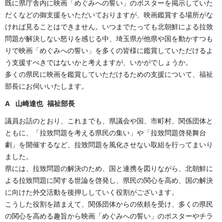
既に県庁舎内に映画「めぐみへの誓い」のポスターを掲示していた
だくなどの御支援をいただいておりますが、映画鑑賞する場所がな
ければ見ることはできません。いつまでたっても北朝鮮による拉致
問題が解決しない怒りを感じる中、埼玉県が他県や国を動かすつも
りで映画「めぐみへの誓い」を多くの皆様に鑑賞していただけるよ
う支援すべきではないかと考えますが、いかがでしょうか。
多くの県民に映画を鑑賞していただけるための支援について、福祉
部長にお伺いいたします。
A 山崎達也 福祉部長
議員お話のとおり、これまでも、県議会や国、市町村、関係団体と
ともに、「拉致問題を考える県民の集い」や「拉致問題啓発舞台
劇」を開催するなど、拉致問題を風化させない取組を行ってまいり
ました。
県には、拉致問題の解決のため、国と連携を図りながら、北朝鮮に
よる拉致問題に関する世論を啓発し、県民の関心を高め、国の解決
に向けた外交活動を後押ししていく役割がございます。
こうした役割を踏まえて、関係団体からの依頼を受け、多くの県民
の関心を高める趣旨から映画「めぐみへの誓い」のポスターやチラ