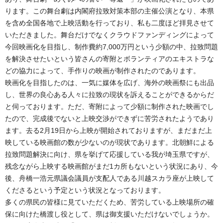
ります。この舞台劇は内閣府拉致対策本部の主催公演となり、本県
を含め全国各地で上映活動を行っており、私も二度ほど拝見させて
いただきました。舞台だけでなくクラウドファンディングによって
今回映画化を目指し、制作費約7,000万円という少額の中、拉致問題
を解決させたいという皆さんの寄附とボランティアのエキストラな
どの協力によって、手作りの映画が制作されたのであります。
映画化を目指したのは、一気に媒体を広げ、海外の映画祭にも出品
し、世界の良心ある人々に拉致の現状を訴えることができるからだ
と伺っております。ただ、寄附によって少額に制作された映画でし
たので、完成後でないと上映交渉ができずに苦労されたようであり
ます。去る2月19日から上映が開始されておりますが、まだまだ上
映している映画館の数が少ないのが現状であります。北朝鮮による
拉致問題解決に向け、県を挙げて応援している我が埼玉県ですが、
残念ながら上映する映画館がまだ1カ所もないという状況にあり、今
後、舟橋一浩元県議会議員が支配人である川越スカラ座が上映して
くださるという予定という状況となっております。
多くの県民の皆様に見ていただくため、苦労している上映場所の確
保に向けた橋渡し役として、県は御支援いただけないでしょうか。