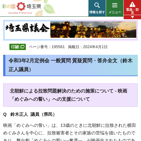
彩の国 埼玉県
緊急・防
情報を探す
メニュー
災
ページ番号：195561
掲載日：2024年4月1日
令和3年2月定例会 一般質問 質疑質問・答弁全文（鈴木
正人議員）
北朝鮮による拉致問題解決のための施策について - 映画
「めぐみへの誓い」への支援について
Q 鈴木正人 議員（県民）
映画「めぐみへの誓い」は、13歳のときに北朝鮮に拉致された横田
めぐみさんを中心に、拉致被害者とその家族の苦悩を描いたもので
あり、舞台劇「めぐみへの誓い―奪還―」が映画化されたものであ