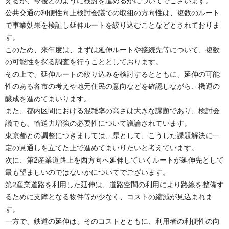
えるが、今後どのように検討を進めるかについてでございます。
公共交通の利便性向上検討会議での取組の方向性は、複数のルート
で事業効果を検証し延伸ルートを絞り込むことなどとされておりま
す。
このため、来年度は、まずは延伸ルートや接続先等について、複数
の可能性を探る調査を行うこととしております。
その上で、延伸ルートの絞り込みを検討するとともに、延伸の可能
性のある各市の考えや地元住民の意向などを確認しながら、機運の
醸成を進めてまいります。
また、都内区間における混雑率の高さは大きな課題であり、検討会
議でも、輸送力増強の必要性について議論されています。
東京都との調整につきましては、県として、こうした課題解決に一
定の見通しを立てた上で進めてまいりたいと考えています。
次に、第2産業道路上を西方向へ延伸していくルートが延伸先として
最も望ましいのではないかについてでございます。
第2産業道路を利用した延伸は、道路空間の利用により路線を整備す
るために支障となる物件等が少なく、コストの縮減が見込まれま
す。
一方で、鉄道の延伸は、そのコストとともに、利用者の利便性の向