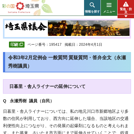
彩の国 埼玉県
緊急・防
情報を探す
メニュー
災
ページ番号：195417
掲載日：2024年4月1日
令和3年2月定例会 一般質問 質疑質問・答弁全文（
永瀬
秀樹
議員）
日暮里・舎人ライナーの延伸について
Q 永瀬秀樹 議員（自民）
日暮里・舎人ライナーについては、私の地元川口市新郷地区より多
数の住民が利用しており、西方向に延伸した場合、当該地区の交通
利便性向上につながり、その発展の起爆剤になるものと考えられま
す。また将来、さいたま市方面にまで延伸させていくことで、鉄道