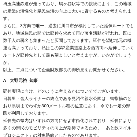
埼玉高速鉄道が走っており、鳩ヶ谷駅等での接続により、この地域
の産業の活性化と県民生活の向上に大いに資するものと考えられま
す。
さらに、3方向で唯一、過去に川口市が検討していた延伸ルートでも
あり、地域住民の間では延伸を求めて再び署名活動が行われ、既に
数千人の署名も集まったと仄聞しております。延伸を望む地元の機
運も高まっており、私はこの第2産業道路上を西方向へ延伸していく
ルートが延伸先として最も望ましいと考えますが、いかがでしょう
か。
以上、二点について企画財政部長の御所見をお聞かせください。
A 大野元裕 知事
延伸実現に向け、どのように考えるかについてでございます。
日暮里・舎人ライナーの終点である見沼代親水公園は、御指摘のと
おり県境までわずか300メートル程の位置にあり、今でも一定の県
民が利用しております。
延伸先の県内はいずれの方向にせよ市街化されており、延伸により
多くの県民のモビリティの向上が期待できるため、「あと数マイル
プロジェクト」の対象路線としたものであります。