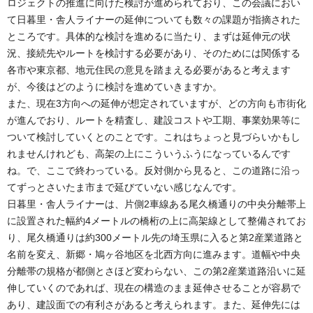
ロジェクトの推進に向けた検討が進められており、この会議におい
て日暮里・舎人ライナーの延伸についても数々の課題が指摘された
ところです。具体的な検討を進めるに当たり、まずは延伸元の状
況、接続先やルートを検討する必要があり、そのためには関係する
各市や東京都、地元住民の意見を踏まえる必要があると考えます
が、今後はどのように検討を進めていきますか。
また、現在3方向への延伸が想定されていますが、どの方向も市街化
が進んでおり、ルートを精査し、建設コストや工期、事業効果等に
ついて検討していくとのことです。これはちょっと見づらいかもし
れませんけれども、高架の上にこういうふうになっているんです
ね。で、ここで終わっている。反対側から見ると、この道路に沿っ
てずっとさいたま市まで延びていない感じなんです。
日暮里・舎人ライナーは、片側2車線ある尾久橋通りの中央分離帯上
に設置された幅約4メートルの橋桁の上に高架線として整備されてお
り、尾久橋通りは約300メートル先の埼玉県に入ると第2産業道路と
名前を変え、新郷・鳩ヶ谷地区を北西方向に進みます。道幅や中央
分離帯の規格が都側とさほど変わらない、この第2産業道路沿いに延
伸していくのであれば、現在の構造のまま延伸させることが容易で
あり、建設面での有利さがあると考えられます。また、延伸先には