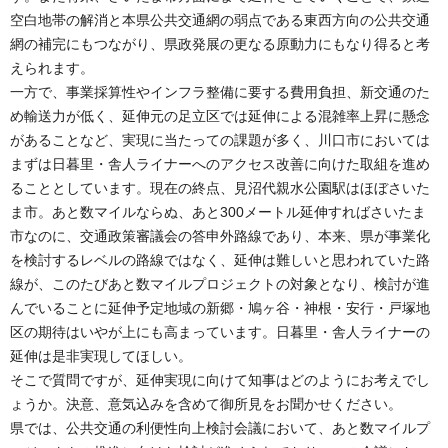
空白地帯の解消と本県公共交通網の弱点である東西方向の公共交通
網の補完にもつながり、県政発展の更なる原動力にもなり得ると考
えられます。
一方で、事業採算性やインフラ整備に要する費用負担、新交通のた
め輸送力が低く、延伸元の足立区では延伸による混雑率上昇に懸念
があることなど、実現に当たっての課題が多く、川口市においては
まずは日暮里・舎人ライナーへのアクセス改善に向けた取組を進め
ることとしています。現在の終点、見沼代親水公園駅はほぼさいた
ま市。あと数マイルならぬ、あと300メートル延伸すればさいたま
市なのに、交通政策審議会の答申外路線であり、本来、県が事業化
を検討するレベルの路線ではなく、延伸は難しいと思われていた路
線が、このたびあと数マイルプロジェクトの対象となり、検討が進
んでいることに延伸予定地域の新郷・鳩ヶ谷・神根・安行・戸塚地
区の期待はいやが上にも高まっています。日暮里・舎人ライナーの
延伸は是非実現してほしい。
そこで質問ですが、延伸実現に向けて知事はどのようにお考えでし
ょうか。決意、意気込みを含めて御所見をお聞かせください。
県では、公共交通の利便性向上検討会議において、あと数マイルプ