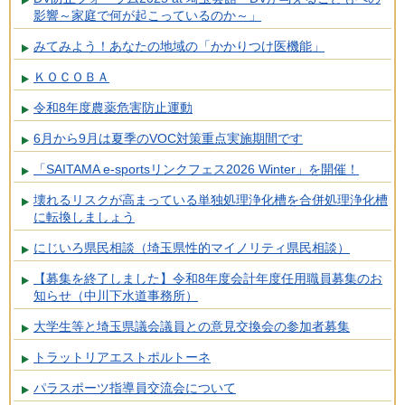
影響～家庭で何が起こっているのか～」
みてみよう！あなたの地域の「かかりつけ医機能」
ＫＯＣＯＢＡ
令和8年度農薬危害防止運動
6月から9月は夏季のVOC対策重点実施期間です
「SAITAMA e-sportsリンクフェス2026 Winter」を開催！
壊れるリスクが高まっている単独処理浄化槽を合併処理浄化槽
に転換しましょう
にじいろ県民相談（埼玉県性的マイノリティ県民相談）
【募集を終了しました】令和8年度会計年度任用職員募集のお
知らせ（中川下水道事務所）
大学生等と埼玉県議会議員との意見交換会の参加者募集
トラットリアエストポルトーネ
パラスポーツ指導員交流会について