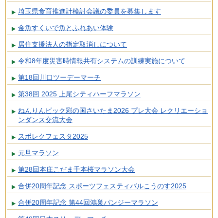
埼玉県食育推進計検討会議の委員を募集します
金魚すくいで魚とふれあい体験
居住支援法人の指定取消しについて
令和8年度災害時情報共有システムの訓練実施について
第18回川口ツーデーマーチ
第38回 2025 上尾シティハーフマラソン
ねんりんピック彩の国さいたま2026 プレ大会 レクリエーショ
ンダンス交流大会
スポレクフェスタ2025
元旦マラソン
第28回本庄こだま千本桜マラソン大会
合併20周年記念 スポーツフェスティバルこうのす2025
合併20周年記念 第44回鴻巣パンジーマラソン