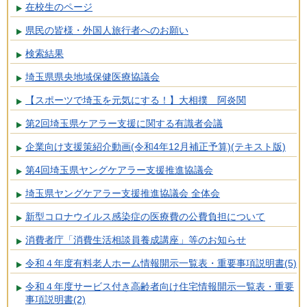
在校生のページ
県民の皆様・外国人旅行者へのお願い
検索結果
埼玉県県央地域保健医療協議会
【スポーツで埼玉を元気にする！】大相撲 阿炎関
第2回埼玉県ケアラー支援に関する有識者会議
企業向け支援策紹介動画(令和4年12月補正予算)(テキスト版)
第4回埼玉県ヤングケアラー支援推進協議会
埼玉県ヤングケアラー支援推進協議会 全体会
新型コロナウイルス感染症の医療費の公費負担について
消費者庁「消費生活相談員養成講座」等のお知らせ
令和４年度有料老人ホーム情報開示一覧表・重要事項説明書(5)
令和４年度サービス付き高齢者向け住宅情報開示一覧表・重要
事項説明書(2)