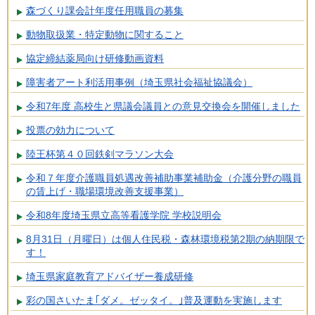
森づくり課会計年度任用職員の募集
動物取扱業・特定動物に関すること
協定締結薬局向け研修動画資料
障害者アート利活用事例（埼玉県社会福祉協議会）
令和7年度 高校生と県議会議員との意見交換会を開催しました
投票の効力について
陸王杯第４０回鉄剣マラソン大会
令和７年度介護職員処遇改善補助事業補助金（介護分野の職員
の賃上げ・職場環境改善支援事業）
令和8年度埼玉県立高等看護学院 学校説明会
8月31日（月曜日）は個人住民税・森林環境税第2期の納期限で
す！
埼玉県家庭教育アドバイザー養成研修
彩の国さいたま｢ダメ。ゼッタイ。｣普及運動を実施します