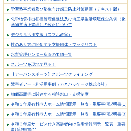
学習塾事業者及び塾生向け感染防止対策動画（テキスト版）
化学物質排出把握管理促進法及び埼玉県生活環境保全条例（化
学物質適正管理）の改正について
デジタル活用支援（スマホ教室）
性のあり方に関係する支援団体・ブックリスト
水質管理センター所管の要綱一覧
スポーツを現地で見る！
【アーバンスポーツ】スポーツクライミング
障害者アート利活用事例（カネパッケージ株式会社）
物価高騰等に関連する相談窓口・支援制度
令和３年度有料老人ホーム情報開示一覧表・重要事項説明書(1)
令和３年度有料老人ホーム情報開示一覧表・重要事項説明書(3)
令和３年度サービス付き高齢者向け住宅情報開示一覧表・重要
事項説明書(1)