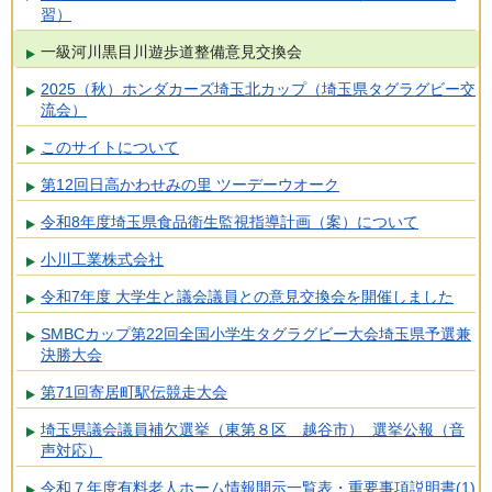
習）
一級河川黒目川遊歩道整備意見交換会
2025（秋）ホンダカーズ埼玉北カップ（埼玉県タグラグビー交
流会）
このサイトについて
第12回日高かわせみの里 ツーデーウオーク
令和8年度埼玉県食品衛生監視指導計画（案）について
小川工業株式会社
令和7年度 大学生と議会議員との意見交換会を開催しました
SMBCカップ第22回全国小学生タグラグビー大会埼玉県予選兼
決勝大会
第71回寄居町駅伝競走大会
埼玉県議会議員補欠選挙（東第８区 越谷市） 選挙公報（音
声対応）
令和７年度有料老人ホーム情報開示一覧表・重要事項説明書(1)