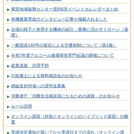
東部地域振興センター管内6市イベントカレンダーまとめ
有機農業専攻のインタビュー記事が掲載されました
会場の様子と使用する機体の紹介：業務に活かすドローン（基
礎）
一般国道140号の落石による交通規制について（第1報）
令和7年度アルコール健康障害専門会議の開催について
産業道路 渋滞予想
行政書士による無料相談会のお知らせ
姉妹友好州省への奨学生募集
消費者庁「消費生活相談員になるための講座」のお知らせ
ルール説明
オンライン講習（対面とオンラインのハイブリッド講習）の概
要
受講決定通知が届いてから受講日までの流れ（オンライン講