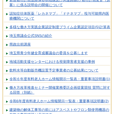
案）に係る説明会の開催について
認知症抗体医薬「レカネマブ」「ドナネマブ」投与可能県内医
療機関について
多様な働き方実践企業認定制度プライム企業認定項目(5)計算表
埼玉県議会公式SNSの紹介
県政出前講座
埼玉県青少年健全育成審議会の委員を公募します
地域活動支援センターにおける視覚障害者支援の事例
飲料水等自動販売機設置予定事業者の公募結果について
令和６年度有料老人ホーム情報開示一覧表・重要事項説明書(1)
働き方改革推進セミナー開催業務委託企画提案競技 質問に対す
る回答（別紙）
令和6年度有料老人ホーム情報開示一覧表・重要事項説明書(2)
建築物の解体工事等の前にはアスベストやフロン類使用機器の