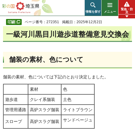
彩の国 埼玉県
緊急・防
情報を探す
メニュー
災
ページ番号：272351
掲載日：2025年12月2日
一級河川黒目川遊歩道整備意見交換会
舗装の素材、色について
舗装の素材、色については下記のとおり決定しました。
素材
色
遊歩道
クレイ系舗装
土色
管理用通路
高炉スラグ舗装
ライトブラウン
サンドベージュ
スロープ
高炉スラグ舗装