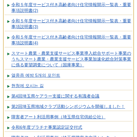
令和５年度サービス付き高齢者向け住宅情報開示一覧表・重要
事項説明書(2)
令和５年度サービス付き高齢者向け住宅情報開示一覧表・重要
事項説明書(3)
令和５年度サービス付き高齢者向け住宅情報開示一覧表・重要
事項説明書(4)
スマート農業・農業支援サービス事業導入総合サポート事業の
うちスマート農業・農業支援サービス事業加速化総合対策事業
に係る要望調査について（国庫事業）
열중증 예방 5개의 포인트
현청에 오시는 길
第4回埼玉県ケアラー支援に関する有識者会議
第2回埼玉県地域クラブ活動シンポジウムを開催しました！
障害者アート利活用事例（埼玉県住宅供給公社）
令和6年度プラチナ事業認定証交付式