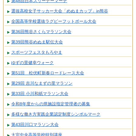
第48回日本スリーデーマーチ
選抜高校女子サッカー大会「めぬまカップ」in熊谷
全国高等学校選抜ラグビーフットボール大会
第36回熊谷さくらマラソン大会
第39回熊谷めぬま駅伝大会
スポーツフェスタもろやま
ゆずの里健幸ウォーク
第51回 松伏町新春ロードレース大会
第29回 吉川なまずの里マラソン
第33回 小川和紙マラソン大会
令和8年度からの県施設指定管理者の募集
多様な働き方実践企業認定制度シンボルマーク
第43回川口マラソン大会
大宮中央高等学校特別講座