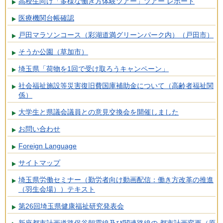
高校生向け「多様な働き方体験ツアー」ツアー レポート
医療機関台帳確認
戸田マラソンコース（彩湖道満グリーンパーク内）（戸田市）
そうか公園（草加市）
埼玉県「荷物を1回で受け取ろうキャンペーン」
社会福祉施設等災害復旧費国庫補助金について（高齢者福祉関
係）
大学生と県議会議員との意見交換会を開催しました
お問い合わせ
Foreign Language
サイトマップ
埼玉県労働セミナー（勤労者向け動画配信：働き方改革の推進
（羽生会場））テキスト
第26回埼玉県健康福祉研究発表会
新座都市計画道路保谷朝霞線及び関連路線の 都市計画変更（原