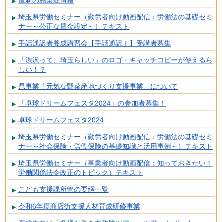
埼玉県労働セミナー（勤労者向け動画配信：労働法の基礎セミ
ナー～公正な賃金設定～）テキスト
手話通訳者養成講習会【手話通訳Ⅰ】受講者募集
「渋沢って、埼玉らしい」のロゴ・キャッチコピーが使えるら
しい！？
県事業「元気な野菜産地づくり支援事業」について
「卓球ドリームフェスタ2024」の参加者募集！
卓球ドリームフェスタ2024
埼玉県労働セミナー（勤労者向け動画配信：労働法の基礎セミ
ナー～社会保険・労働保険の基礎知識と活用事例～）テキスト
埼玉県労働セミナー（事業者向け動画配信：知っておきたい！
労働関係法令改正のトピック）テキスト
こども支援課所管の要綱一覧
令和6年度商店街支援人材育成研修事業