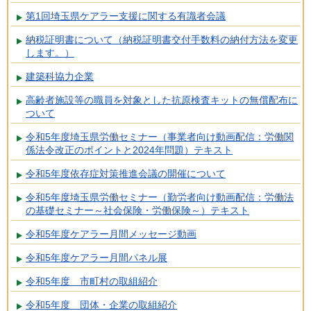
第1回埼玉県ケアラー支援に関する有識者会議
納税証明書について（納税証明書交付手数料の納付方法を変更
します。）
建築科協力企業
高齢者施設等の職員を対象とした抗原検査キットの無償配布に
ついて
令和5年度埼玉県労働セミナー（事業者向け動画配信：労働関
係法令改正のポイントと2024年問題）テキスト
令和5年度依存症対策推進会議の開催について
令和5年度埼玉県労働セミナー（勤労者向け動画配信：労働法
の基礎セミナー～社会保険・労働保険～）テキスト
令和5年度ケアラー月間メッセージ動画
令和5年度ケアラー月間パネル展
令和5年度 市町村の取組紹介
令和5年度 団体・企業の取組紹介