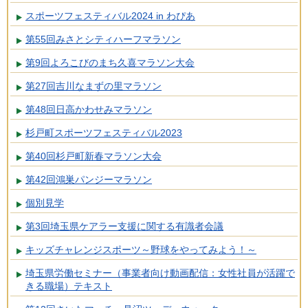
スポーツフェスティバル2024 in わぴあ
第55回みさとシティハーフマラソン
第9回よろこびのまち久喜マラソン大会
第27回吉川なまずの里マラソン
第48回日高かわせみマラソン
杉戸町スポーツフェスティバル2023
第40回杉戸町新春マラソン大会
第42回鴻巣パンジーマラソン
個別見学
第3回埼玉県ケアラー支援に関する有識者会議
キッズチャレンジスポーツ～野球をやってみよう！～
埼玉県労働セミナー（事業者向け動画配信：女性社員が活躍で
きる職場）テキスト