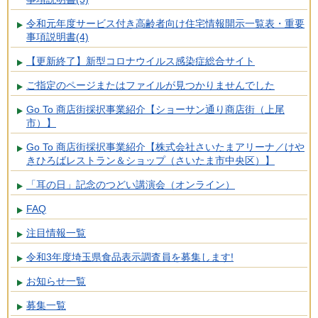
令和元年度サービス付き高齢者向け住宅情報開示一覧表・重要
事項説明書(4)
【更新終了】新型コロナウイルス感染症総合サイト
ご指定のページまたはファイルが見つかりませんでした
Go To 商店街採択事業紹介【ショーサン通り商店街（上尾
市）】
Go To 商店街採択事業紹介【株式会社さいたまアリーナ／けや
きひろばレストラン＆ショップ（さいたま市中央区）】
「耳の日」記念のつどい講演会（オンライン）
FAQ
注目情報一覧
令和3年度埼玉県食品表示調査員を募集します!
お知らせ一覧
募集一覧