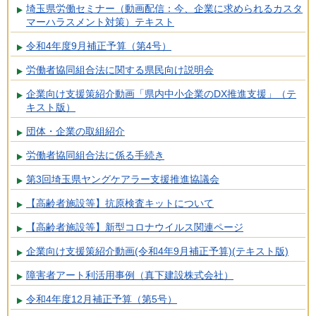
埼玉県労働セミナー（動画配信：今、企業に求められるカスタ
マーハラスメント対策）テキスト
令和4年度9月補正予算（第4号）
労働者協同組合法に関する県民向け説明会
企業向け支援策紹介動画「県内中小企業のDX推進支援」（テ
キスト版）
団体・企業の取組紹介
労働者協同組合法に係る手続き
第3回埼玉県ヤングケアラー支援推進協議会
【高齢者施設等】抗原検査キットについて
【高齢者施設等】新型コロナウイルス関連ページ
企業向け支援策紹介動画(令和4年9月補正予算)(テキスト版)
障害者アート利活用事例（真下建設株式会社）
令和4年度12月補正予算（第5号）