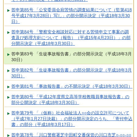
答申第85号 「公安委員会宛苦情の調査結果について（監第418
号平成17年3月28日）写し」の部分開示決定（平成18年3月30
日）
答申第84号 「警察安全相談対応に対する苦情申立て事案の調
査及び処理方針について（報告）（平成15年4月23日）」の部
分開示決定（平成18年3月30日）
答申第83号 「生徒事故報告書」の部分開示決定（平成18年3月
30日）
答申第82号 「生徒事故報告書」の部分開示決定（平成18年3月
30日）
答申第81号 「事故報告書」の不開示決定（平成18年3月30日）
答申第80号 「平成12年度県立高等学校教職員事故報告書」の
部分公開決定（平成18年3月30日）
答申第79号 「（仮称）社会福祉法人○○会の設立許可について
（平成7年1月27日決裁）」の部分開示決定のうち、「寄付申込
書」の部分（平成18年3月17日）
答申第78号 「川口警察署芝中田町交番保管の川口市芝○-○○-○○