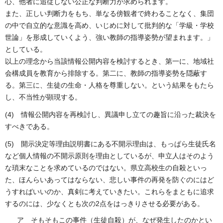
心、他者に追従しない公正な判断力が求められます。
また、正しい判断力をもち、単なる傍観者で終わることなく、集団
の中で自立的な意識を高め、いじめに対して批判的な「学級・学校
世論」を形成していくよう、強い教師の指導姿勢が望まれます。」
としている。
以上の理念から当該情報公開内容を検討するとき、第一に、地域社
会構成員を教育から排除する。第二に、教師の指導姿勢を隠蔽す
る。第三に、生徒の生命・人格を尊重しない。という結果をもたら
し、不当性が顕現する。
(4) 情報公開内容を再検討し、異議申し立ての趣旨に沿った裁決を
すべきである。
(5) 開示決定等理由説明書にある不開示理由は、もっぱら生徒氏名
など個人情報の不開示原則を理由としているが、申立人はそのよう
な瑣末なことを求めているのではない。県立高校生の自殺といっ
た、ほんらいあってはならない、悲しい事件の再発を防ぐのにはど
うすればいいのか、真剣に考えていきたい。これらをまともに追求
するのには、少なくとも次の2点をはっきりさせる必要がある。
ア そもそもこの事件（生徒自殺）が、なぜ発生したのかとい