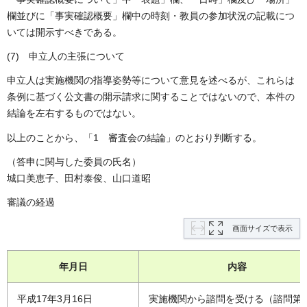
欄並びに「事実確認概要」欄中の時刻・教員の参加状況の記載につ
いては開示すべきである。
(7) 申立人の主張について
申立人は実施機関の指導姿勢等について意見を述べるが、これらは
条例に基づく公文書の開示請求に関することではないので、本件の
結論を左右するものではない。
以上のことから、「1 審査会の結論」のとおり判断する。
（答申に関与した委員の氏名）
城口美恵子、田村泰俊、山口道昭
審議の経過
画面サイズで表示
年月日
内容
平成17年3月16日
実施機関から諮問を受ける（諮問第9