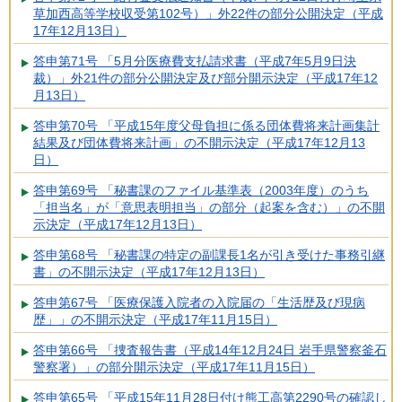
草加西高等学校収受第102号）」外22件の部分公開決定（平成
17年12月13日）
答申第71号 「5月分医療費支払請求書（平成7年5月9日決
裁）」外21件の部分公開決定及び部分開示決定（平成17年12
月13日）
答申第70号 「平成15年度父母負担に係る団体費将来計画集計
結果及び団体費将来計画」の不開示決定（平成17年12月13
日）
答申第69号 「秘書課のファイル基準表（2003年度）のうち
「担当名」が「意思表明担当」の部分（起案を含む）」の不開
示決定（平成17年12月13日）
答申第68号 「秘書課の特定の副課長1名が引き受けた事務引継
書」の不開示決定（平成17年12月13日）
答申第67号 「医療保護入院者の入院届の「生活歴及び現病
歴」」の不開示決定（平成17年11月15日）
答申第66号 「捜査報告書（平成14年12月24日 岩手県警察釜石
警察署）」の部分開示決定（平成17年11月15日）
答申第65号 「平成15年11月28日付け熊工高第2290号の確認し