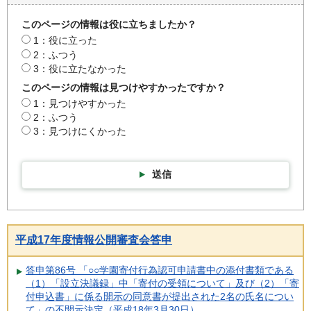
このページの情報は役に立ちましたか？
1：役に立った
2：ふつう
3：役に立たなかった
このページの情報は見つけやすかったですか？
1：見つけやすかった
2：ふつう
3：見つけにくかった
送信
平成17年度情報公開審査会答申
答申第86号 「○○学園寄付行為認可申請書中の添付書類である
（1）「設立決議録」中「寄付の受領について」及び（2）「寄
付申込書」に係る開示の同意書が提出された2名の氏名につい
て」の不開示決定（平成18年3月30日）