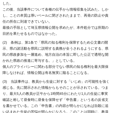
した。
この後、当該事件について各種の伝手から情報収集を試みた。しか
し、ことの本質は厚いベールに閉ざされたままで、再発の防止や責
任の所在に到達できていない。
最後の手段として埼玉県情報公開を求めたが、本件処分では所期の
目的を果たせるものではなかった。
(2) 条例は、第1条で「県民の知る権利を保障するため公文書の開
示、県の諸活動を県民に説明する責務が全うされるようにする、県
民の県政参加を一層進め、地方自治の本旨に即した公正で透明な開
かれた県政の推進に寄与する。」としている。
個人のプライバシーに関わる部分でない県民の知る権利を最大限保
障しなければ、情報公開は有名無実に陥ることになる。
(3) 当該事件は、教員から生徒に対する「いじめ」の可能性を強く
感じる。先に開示された情報からもそのことが示されている。つま
り、最大5人の教員が正午から1時間45分にわたり1人の生徒に事実
確認と称して昼食時に昼食を保障せず「申告書」という名の反省文
を書かせている。この「申告書」の内容が明らかになれば自殺に追
い込まれた生徒の苦悩が明らかになろう。このことは同時に、教員