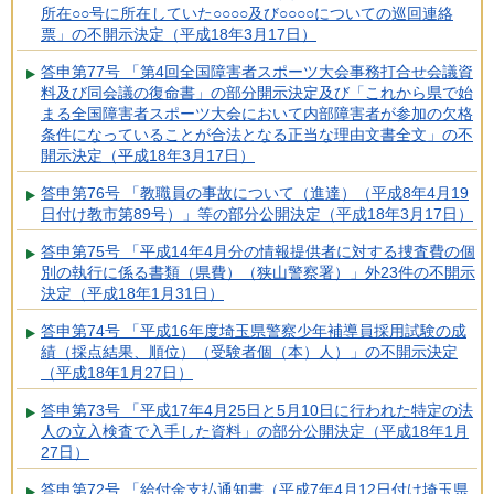
所在○○号に所在していた○○○○及び○○○○についての巡回連絡
票」の不開示決定（平成18年3月17日）
答申第77号 「第4回全国障害者スポーツ大会事務打合せ会議資
料及び同会議の復命書」の部分開示決定及び「これから県で始
まる全国障害者スポーツ大会において内部障害者が参加の欠格
条件になっていることが合法となる正当な理由文書全文」の不
開示決定（平成18年3月17日）
答申第76号 「教職員の事故について（進達）（平成8年4月19
日付け教市第89号）」等の部分公開決定（平成18年3月17日）
答申第75号 「平成14年4月分の情報提供者に対する捜査費の個
別の執行に係る書類（県費）（狭山警察署）」外23件の不開示
決定（平成18年1月31日）
答申第74号 「平成16年度埼玉県警察少年補導員採用試験の成
績（採点結果、順位）（受験者個（本）人）」の不開示決定
（平成18年1月27日）
答申第73号 「平成17年4月25日と5月10日に行われた特定の法
人の立入検査で入手した資料」の部分公開決定（平成18年1月
27日）
答申第72号 「給付金支払通知書（平成7年4月12日付け埼玉県