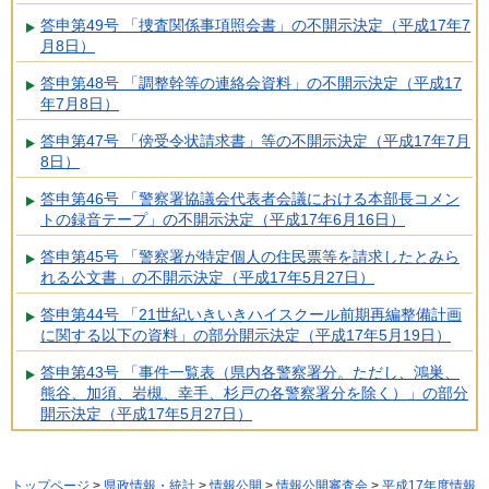
答申第49号 「捜査関係事項照会書」の不開示決定（平成17年7
月8日）
答申第48号 「調整幹等の連絡会資料」の不開示決定（平成17
年7月8日）
答申第47号 「傍受令状請求書」等の不開示決定（平成17年7月
8日）
答申第46号 「警察署協議会代表者会議における本部長コメン
トの録音テープ」の不開示決定（平成17年6月16日）
答申第45号 「警察署が特定個人の住民票等を請求したとみら
れる公文書」の不開示決定（平成17年5月27日）
答申第44号 「21世紀いきいきハイスクール前期再編整備計画
に関する以下の資料」の部分開示決定（平成17年5月19日）
答申第43号 「事件一覧表（県内各警察署分。ただし、鴻巣、
熊谷、加須、岩槻、幸手、杉戸の各警察署分を除く）」の部分
開示決定（平成17年5月27日）
トップページ
>
県政情報・統計
>
情報公開
>
情報公開審査会
>
平成17年度情報