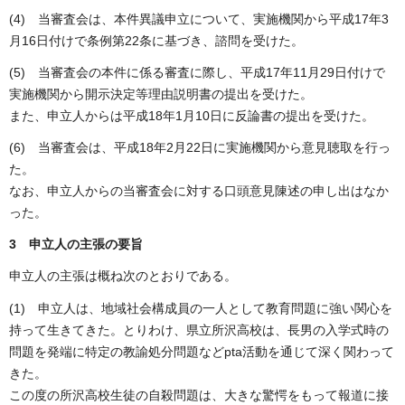
(4) 当審査会は、本件異議申立について、実施機関から平成17年3
月16日付けで条例第22条に基づき、諮問を受けた。
(5) 当審査会の本件に係る審査に際し、平成17年11月29日付けで
実施機関から開示決定等理由説明書の提出を受けた。
また、申立人からは平成18年1月10日に反論書の提出を受けた。
(6) 当審査会は、平成18年2月22日に実施機関から意見聴取を行っ
た。
なお、申立人からの当審査会に対する口頭意見陳述の申し出はなか
った。
3 申立人の主張の要旨
申立人の主張は概ね次のとおりである。
(1) 申立人は、地域社会構成員の一人として教育問題に強い関心を
持って生きてきた。とりわけ、県立所沢高校は、長男の入学式時の
問題を発端に特定の教諭処分問題などpta活動を通じて深く関わって
きた。
この度の所沢高校生徒の自殺問題は、大きな驚愕をもって報道に接