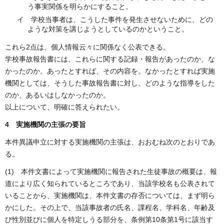
う事実関係を明らかにすること。
イ 学校当事者は、こうした事件を発生させないために、どの
ような対策を講じようとしているのかということ。
これら2点は、個人情報云々に関係なく公表できる。
学校事故報告書には、これらに関する記録・報告があったのか、な
かったのか。あったとすれば、その内容を。なかったとすれば実施
機関としては、そうした事故報告書に対し、どのような指導をした
のか、あるいはしなかったのか。
以上について、明確に答えられたい。
4 実施機関の主張の要旨
本件異議申立に対する実施機関の主張は、おおむね次のとおりであ
る。
(1) 本件文書によって実施機関に報告された生徒事故の概要は、報
道により広く知られているところであり、当該学校名も公表されて
いることから、実施機関は、本件文書の存否については、まず明ら
かにした。その上で、当該事故者の氏名、課程名、学科名、年齢及
び性別並びに個人を特定しうる部分を、条例第10条第1号に該当す