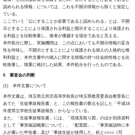
認められる情報」については、これを不開示情報から除くと規定し
ている。
ここでいう「公にすることが必要であると認められる」とは、不開
示とすることにより保護される利益と開示することにより保護され
る利益とを比較衡量し、後者が優越する場合であると言える。
本件処分に際し、実施機関は、この点においても不開示情報の妥当
性を吟味し、不開示とすることにより保護される個人の人格的な権
利利益と、本件文書中の個人に関する情報の持つ社会的性格とを比
較衡量し、慎重に検討した結果、本件処分を行ったものである。
5 審査会の判断
(1) 本件文書について
本件文書は、埼玉県立所沢高等学校長が埼玉県教育委員会教育長に
あてた「生徒事故報告書」と、この報告書の要点を記した「平成16
年度県立学校生徒事故報告」からなっている。
また、「生徒事故報告書」には、「現場見取り図」のほか別添資料
として「事実確認概要について」、「配置図」、「事実確認時に本
人が書いた申告書」及び「事故生徒が使用した、机と○○○○（写