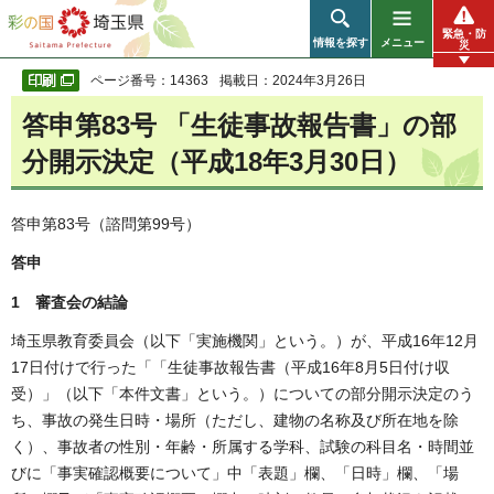
彩の国 埼玉県
緊急・防
情報を探す
メニュー
災
ページ番号：14363
掲載日：2024年3月26日
答申第83号 「生徒事故報告書」の部
分開示決定（平成18年3月30日）
答申第83号（諮問第99号）
答申
1 審査会の結論
埼玉県教育委員会（以下「実施機関」という。）が、平成16年12月
17日付けで行った「「生徒事故報告書（平成16年8月5日付け収
受）」（以下「本件文書」という。）についての部分開示決定のう
ち、事故の発生日時・場所（ただし、建物の名称及び所在地を除
く）、事故者の性別・年齢・所属する学科、試験の科目名・時間並
びに「事実確認概要について」中「表題」欄、「日時」欄、「場