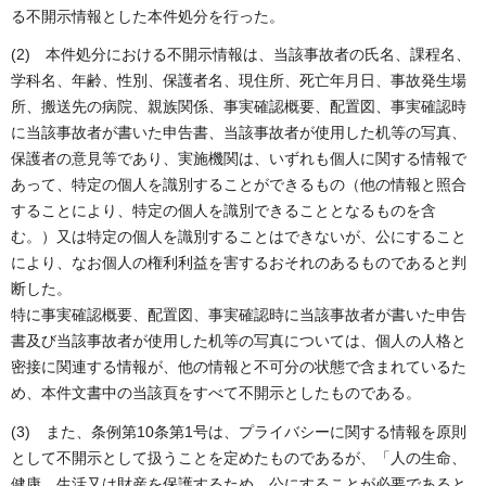
る不開示情報とした本件処分を行った。
(2) 本件処分における不開示情報は、当該事故者の氏名、課程名、
学科名、年齢、性別、保護者名、現住所、死亡年月日、事故発生場
所、搬送先の病院、親族関係、事実確認概要、配置図、事実確認時
に当該事故者が書いた申告書、当該事故者が使用した机等の写真、
保護者の意見等であり、実施機関は、いずれも個人に関する情報で
あって、特定の個人を識別することができるもの（他の情報と照合
することにより、特定の個人を識別できることとなるものを含
む。）又は特定の個人を識別することはできないが、公にすること
により、なお個人の権利利益を害するおそれのあるものであると判
断した。
特に事実確認概要、配置図、事実確認時に当該事故者が書いた申告
書及び当該事故者が使用した机等の写真については、個人の人格と
密接に関連する情報が、他の情報と不可分の状態で含まれているた
め、本件文書中の当該頁をすべて不開示としたものである。
(3) また、条例第10条第1号は、プライバシーに関する情報を原則
として不開示として扱うことを定めたものであるが、「人の生命、
健康、生活又は財産を保護するため、公にすることが必要であると