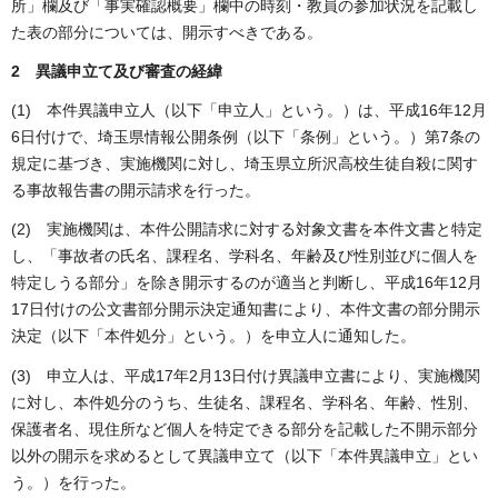
所」欄及び「事実確認概要」欄中の時刻・教員の参加状況を記載し
た表の部分については、開示すべきである。
2 異議申立て及び審査の経緯
(1) 本件異議申立人（以下「申立人」という。）は、平成16年12月
6日付けで、埼玉県情報公開条例（以下「条例」という。）第7条の
規定に基づき、実施機関に対し、埼玉県立所沢高校生徒自殺に関す
る事故報告書の開示請求を行った。
(2) 実施機関は、本件公開請求に対する対象文書を本件文書と特定
し、「事故者の氏名、課程名、学科名、年齢及び性別並びに個人を
特定しうる部分」を除き開示するのが適当と判断し、平成16年12月
17日付けの公文書部分開示決定通知書により、本件文書の部分開示
決定（以下「本件処分」という。）を申立人に通知した。
(3) 申立人は、平成17年2月13日付け異議申立書により、実施機関
に対し、本件処分のうち、生徒名、課程名、学科名、年齢、性別、
保護者名、現住所など個人を特定できる部分を記載した不開示部分
以外の開示を求めるとして異議申立て（以下「本件異議申立」とい
う。）を行った。