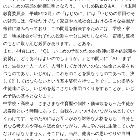
のいじめの実態の間接証明となろう。「いじめ防止Q＆A」（埼玉県
教育委員会 平成9年3月）の「はじめに」には「いじめの原因やそ
の背景には、学校だけでなく家庭や地域社会における様々な要因が
複雑に絡み合っており、この問題を解決するためには、学校・家
庭・地域社会がそれぞれの役割を十分に果たしながら、密接な連携
のもとに取り組む必要があります。」とある。
また、44頁には、「Q1 いじめの予防のための教師の基本的認識や
姿勢は、どうあればよいのでしょうか。」との問いに「A1 まず
は、生徒の一人一人が、人間としてかけがいのない生命と人格をも
つものであり、いじめは、これらのことを損なうものであって、決
して許してはならないという基本姿勢を持つことです。この姿勢を
生徒達に示し、いじめを起こさない集団づくりをすることが、いじ
め予防の基本となります。
中学校・高校は、さまざまな生育歴や個性・価値観をもった生徒が
思春期という時期にあって、自我をぶっつけあいながら成長してい
くわけです。そのためにはお互いがみな対等な人格をもち、自分と
異なる考え方や存在を認め合いながら、共に学び共に生活していか
なければなりません。そこには、当然、他者への思いやりや自制