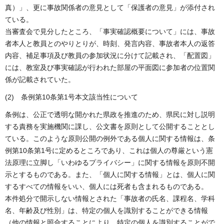
真）」、更に事故関係者の意見として「保護者の意見」が添付され
ている。
当審査会で見分したところ、「事実確認概要について」には、事故
者本人と教員とのやりとりが、時刻、発言内容、事故者本人の返答
内容、補足事項及び教員の参加状況に分けて記載され、「配置図」
には、教室及び事実確認が行われた部屋の平面図に参加者の位置関
係が記載されていた。
(2) 条例第10条第1号本文該当性について
条例は、公正で透明な開かれた県政を推進のため、県民に対し説明
する責務を実施機関に課し、公文書を原則として公開することとし
ている。このような原則公開の例外である個人に関する情報は、条
例第10条第1号に定めるところであり、これは個人の尊厳という憲
法原理に立脚し「いわゆるプライバシー」に関する情報を原則不開
示とするものである。また、「個人に関する情報」とは、個人に関
するすべての情報をいい、個人には死者も含まれるものである。
本件処分で開示しない情報とされた「事故者の氏名、課程名、学科
名、年齢及び性別」は、特定の個人を識別することができる情報
（他の情報と照合することにより、特定の個人を識別することがで