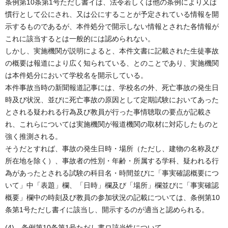
条例第10条第1号ただし書イは、法令若しくは他の条例により又は
慣行として公にされ、又は公にすることが予定されている情報を開
示するものであるが、本件処分で開示しない情報とされた各情報が
これに該当するとは一般的には認められない。
しかし、実施機関が説明によると、本件文書に記載された生徒事故
の概要は報道により広く知られている、とのことであり、実施機関
は本件処分において学校名を開示している。
本件事故当時の新聞報道記事には、学校名の外、死亡事故の発生日
時及び状況、並びに死亡事故の原因として定期試験においてあった
とされる疑われる行為及び教員が行った事情聴取の要点が記載さ
れ、これらについては実施機関が報道機関の取材に対応したものと
強く推測される。
そうだとすれば、事故の発生日時・場所（ただし、建物の名称及び
所在地を除く）、事故者の性別・年齢・所属する学科、疑われる行
為があったとされる試験の科目名・時間並びに「事実確認概要につ
いて」中「表題」欄、「日時」欄及び「場所」欄並びに「事実確認
概要」欄中の時刻及び教員の参加状況の記載については、条例第10
条第1号ただし書イに該当し、開示するのが適当と認められる。
(4) 条例第10条第1号ただし書ロ該当性について