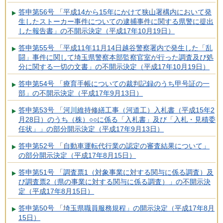
答申第56号 「平成14から15年にかけて狭山署構内において発
生したストーカー事件についての逮捕事件に関する県警に提出
した報告書」の不開示決定（平成17年10月19日）
答申第55号 「平成11年11月14日越谷警察署内で発生した「乱
闘」事件に関して埼玉県警察本部監察官室が行った調査及び処
分に関する一切の文書」の不開示決定（平成17年10月19日）
答申第54号 「療育手帳についての裁判記録のうち甲号証の一
部」の不開示決定（平成17年9月13日）
答申第53号 「河川維持修繕工事（河道工）入札書（平成15年2
月28日）のうち（株）○○に係る「入札書」及び「入札・見積委
任状」」の部分開示決定（平成17年9月13日）
答申第52号 「自動車運転代行業の認定の審査結果について」
の部分開示決定（平成17年8月15日）
答申第51号 「調査票1（対象事業に対する関与に係る調査）及
び調査票2（県の事業に対する関与に係る調査）」の不開示決
定（平成17年8月15日）
答申第50号 「埼玉県職員服務規程」の開示決定（平成17年8月
15日）