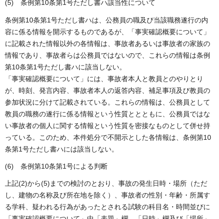
(5) 条例第10条第1号ただし書ハ該当性について
条例第10条第1号ただし書ハは、公務員の職及び当該職務遂行の内
容に係る情報を開示するものであるが、「事実確認概要について」
に記載された情報以外の各情報は、事故者あるいは事故者の家族の
情報であり、事故者らは公務員ではないので、これらの情報は条例
第10条第1号ただし書ハに該当しない。
「事実確認概要について」には、事故者本人と教員とのやりとり
が、時刻、発言内容、事故者本人の返答内容、補足事項及び教員の
参加状況に分けて記載されている。これらの情報は、公務員として
教員の職務の遂行に係る情報という性質ととともに、公務員ではな
い事故者の個人に関する情報という性質を密接なものとして併せ持
っている。このため、本件処分で不開示とした各情報は、条例第10
条第1号ただし書ハには該当しない。
(6) 条例第10条第1号による判断
上記(2)から(5)までの検討のとおり、事故の発生日時・場所（ただ
し、建物の名称及び所在地を除く）、事故者の性別・年齢・所属す
る学科、疑われる行為があったとされる試験の科目名・時間並びに
「事実確認概要について」中「表題」欄、「日時」欄及び「場所」