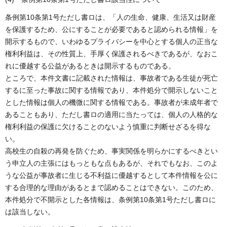
条例第10条第1号ただし書ロは、「人の生命、健康、生活又は財産
を保護するため、公にすることが必要であると認められる情報」を
開示するもので、いわゆるプライバシーを中心とする個人の正当な
権利利益は、その性質上、手厚く保護されるべきであるが、なおこ
れに優越する公益があるときは開示するものである。
ところで、本件文書に記載された情報は、事故者である生徒が死亡
するに至った事故に関する情報であり、本件処分で開示しないこと
とした情報は個人の機微に関する情報である。事故者が未成年者で
あることもあり、ただし書ロの適用に当たっては、個人の人格的な
権利利益の保護に欠けることのないよう慎重に判断せざるを得な
い。
高校生の自殺の再発を防ぐため、事実関係を明らかにするべきとい
う申立人の主張にはもっともな点もあるが、それでもなお、このよ
うな公益が事故者に生じる不利益に優越するとして本件情報を公に
する合理的な理由があるとまで認めることはできない。このため、
本件処分で不開示とした各情報は、条例第10条第1号ただし書ロに
は該当しない。