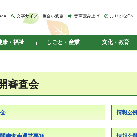
age
文字サイズ・色合い変更
音声読み上げ
ふりがなON
健康・福祉
しごと・産業
文化・教育
開審査会
会
情報公
開審査会運営要領
情報公