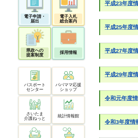
平成23年度
電子申請・
電子入札
届出
総合案内
平成25年度
県政への
平成27年度
採用情報
提案制度
平成29年度
パスポート
パパママ応援
センター
ショップ
令和元年度情
さいたま
統計情報館
介護ねっと
令和3年度情