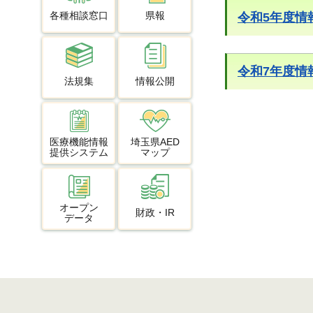
各種相談窓口
県報
令和5年度情
令和7年度情
法規集
情報公開
医療機能情報
埼玉県AED
提供システム
マップ
オープン
財政・IR
データ