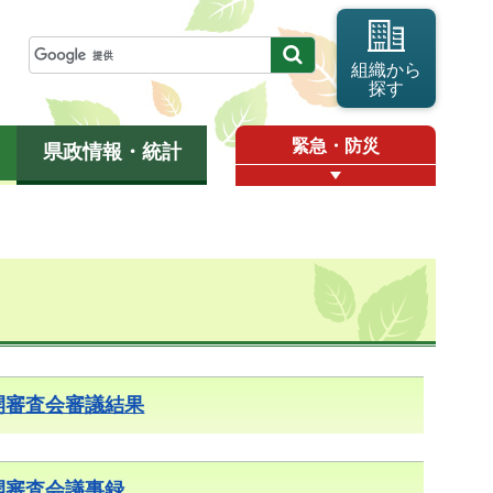
組織から
探す
緊急・防災
県政情報・統計
開審査会審議結果
開審査会議事録