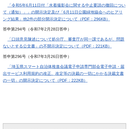
「令和5年6月11日付「水着撮影会に関する中止要請の撤回につい
て（通知）」」の開示決定及び「6月11日公園緑地協会へのヒアリ
ング結果」他2件の部分開示決定について（PDF：296KB）
答申第294号（令和7年2月28日答申）
「口頭意見陳述について処分庁、審査庁が同一課であるが、問題
ないとする公文書」の不開示決定について（PDF：221KB）
答申第296号（令和7年3月26日答申）
「埼玉県スマート自治体推進会議電子申請専門部会電子申請・届
出サービス利用規約の改正、改定等の決裁の一切にかかる決裁文書
の一切」の開示決定について（PDF：222KB）