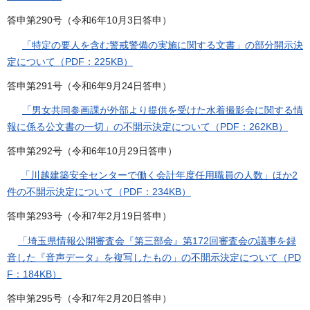
答申第290号（令和6年10月3日答申）
「特定の要人を含む警戒警備の実施に関する文書」の部分開示決
定について（PDF：225KB）
答申第291号（令和6年9月24日答申）
「男女共同参画課が外部より提供を受けた水着撮影会に関する情
報に係る公文書の一切」の不開示決定について（PDF：262KB）
答申第292号（令和6年10月29日答申）
「川越建築安全センターで働く会計年度任用職員の人数」ほか2
件の不開示決定について（PDF：234KB）
答申第293号（令和7年2月19日答申）
「埼玉県情報公開審査会『第三部会』第172回審査会の議事を録
音した『音声データ』を複写したもの」の不開示決定について（PD
F：184KB）
答申第295号（令和7年2月20日答申）