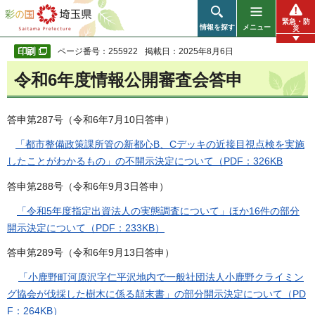
彩の国 埼玉県
緊急・防
情報を探す
メニュー
災
ページ番号：255922
掲載日：2025年8月6日
令和6年度情報公開審査会答申
答申第287号（令和6年7月10日答申）
「都市整備政策課所管の新都心B、Cデッキの近接目視点検を実施
したことがわかるもの」の不開示決定について（PDF：326KB
答申第288号（令和6年9月3日答申）
「令和5年度指定出資法人の実態調査について」ほか16件の部分
開示決定について（PDF：233KB）
答申第289号（令和6年9月13日答申）
「小鹿野町河原沢字仁平沢地内で一般社団法人小鹿野クライミン
グ協会が伐採した樹木に係る顛末書」の部分開示決定について（PD
F：264KB）