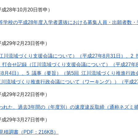
成28年10月20日答申）
等学校の平成28年度入学者選抜における募集人員・出願者数・
成29年2月23日答申）
（江川流域づくり支援会議について）（平成27年8月31日）、
、3 打合せ記録（江川流域づくり支援会議について）（平成27年
年8月4日）、5 議事（要旨）（第5回 江川流域づくり推進行政
江川流域づくり推進行政会議について（ワーキング））（平成27年8
成29年2月22日答申）
われた、過去3年間の（年度別）の速度違反取締（通称ネズミ捕り
成29年3月27日答申）
見積調書（PDF：216KB）