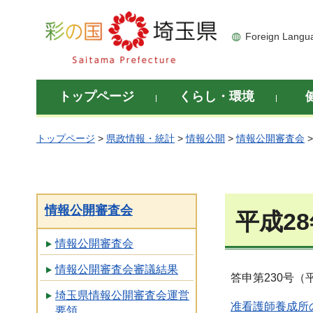
彩の国 埼玉県
Foreign Langu
トップページ
くらし・環境
トップページ
>
県政情報・統計
>
情報公開
>
情報公開審査会
情報公開審査会
平成2
情報公開審査会
情報公開審査会審議結果
答申第230号（平
埼玉県情報公開審査会運営
准看護師養成所の
要領