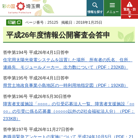
彩の国 埼玉県
緊急・防
情報を探す
メニュー
災
ページ番号：25125
掲載日：2018年1月25日
平成26年度情報公開審査会答申
答申第194号 平成26年4月1日答申
住宅用太陽光発電システムを設置した場所、所有者の氏名、住所、
連絡先、モジュールメーカー、出力数について（PDF：232KB）
答申第195号 平成26年4月1日答申
県営土地改良事業小島地区の一時利用地指定図（PDF：192KB）
答申第196号 平成26年5月30日答申
障害者支援施設「○○○○」の引受応募法人一覧、障害者支援施設「○○
○○」の引受に係る応募書（○○○○○以外の2社会福祉法人分）（PDF：
233KB）
答申第197号 平成26年11月27日答申
教職員緊急アンケートの実施について 平成24年10月5日（PDF：21