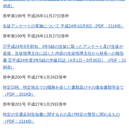
4KB）
答申第198号 平成26年11月27日答申
生徒アンケートの実施について 平成24年10月9日（PDF：211KB）
答申第199号 平成26年11月27日答申
①平成24年9月初旬、3年5組の生徒に取ったアンケート及び生徒が
直接、生徒指導主任に話した内容の生徒指導主任から校長への報告
書 ②平成24年度3年5組の学級日誌（4月1日～9月30日）（PDF：21
8KB）
答申第200号 平成27年1月29日答申
特定日時、特定地点での職務を命じた書類及びその復命書類等全て
（PDF：201KB）
答申第201号 平成27年1月29日答申
特定の交通反則告知書に関するもの及び特定の警官に関わるもの
（PDF：211KB）