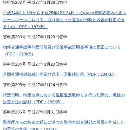
答申第202号 平成27年1月29日答申
平成24年1月1日から平成25年12月24日までの○○○警察署管内の各ス
クールゾーンにおける、取り締まった違反の日時と内容が特定でき
るもの（PDF：197KB）
答申第203号 平成27年1月29日答申
物件交通事故事件受理簿及び交通事故証明書事項の是正について
（PDF：213KB）
答申第204号 平成27年1月29日答申
月間交通指導取締計画及び県下一斉取締計画（PDF：234KB）
答申第205号 平成27年2月24日答申
特定日時、特定地点において速度違反取締りを行った際の、機器の
設置方法の記録（PDF：196KB）
答申第206号 平成27年3月31日答申
警察庁からの特定の通知に基づき警察本部交通部の所属が作成した
指示等の文書（PDF：181KB）