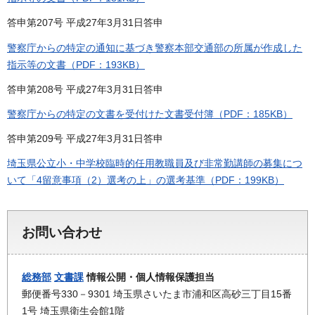
答申第207号 平成27年3月31日答申
警察庁からの特定の通知に基づき警察本部交通部の所属が作成した
指示等の文書（PDF：193KB）
答申第208号 平成27年3月31日答申
警察庁からの特定の文書を受付けた文書受付簿（PDF：185KB）
答申第209号 平成27年3月31日答申
埼玉県公立小・中学校臨時的任用教職員及び非常勤講師の募集につ
いて「4留意事項（2）選考の上」の選考基準（PDF：199KB）
お問い合わせ
総務部
文書課
情報公開・個人情報保護担当
郵便番号330－9301 埼玉県さいたま市浦和区高砂三丁目15番
1号 埼玉県衛生会館1階