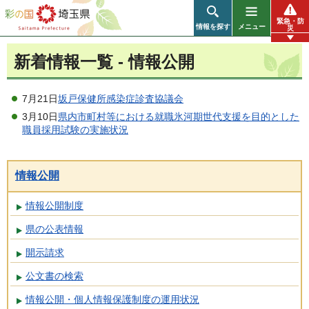
彩の国 埼玉県
緊急・防
情報を探す
メニュー
災
新着情報一覧 - 情報公開
7月21日
坂戸保健所感染症診査協議会
3月10日
県内市町村等における就職氷河期世代支援を目的とした
職員採用試験の実施状況
情報公開
情報公開制度
県の公表情報
開示請求
公文書の検索
情報公開・個人情報保護制度の運用状況