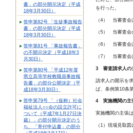
書」の部分開示決定（平成
を行った。
18年3月30日）
（4） 当審査会
答申第82号 「生徒事故報告
書」の部分開示決定（平成
（5） 当審査会
18年3月30日）
（6） 当審査会
答申第81号 「事故報告書」
の不開示決定（平成18年3
（7） 当審査会
月30日）
3 審査請求人の
答申第80号 「平成12年度
県立高等学校教職員事故報
請求人の開示を
告書」の部分公開決定（平
ば、条例第10条
成18年3月30日）
答申第79号 「（仮称）社会
4 実施機関の主
福祉法人○○会の設立許可に
実施機関の主張
ついて（平成7年1月27日決
裁）」の部分開示決定のう
（1）現場見取図
ち、「寄付申込書」の部分