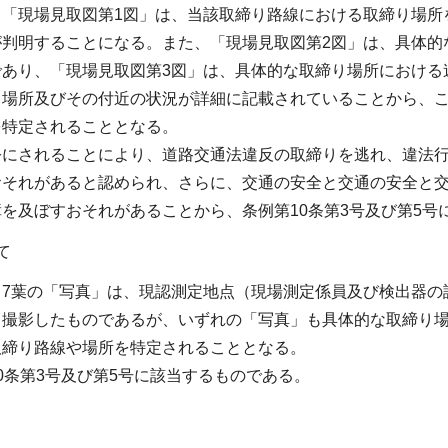
る「現場見取図第1図」は、当該取締り路線における取締り場所
が判明することになる。また、「現場見取図第2図」は、具体的
であり、「現場見取図第3図」は、具体的な取締り場所における
り場所及びその付近の状況が詳細に記載されていることから、
を特定されることとなる。
公にされることにより、道路交通法違反の取締りを逃れ、違法
おそれがあると認められ、さらに、交通の安全と交通の安全と
を及ぼすおそれがあることから、条例第10条第3号及び第5号
て
る7葉の「写真」は、現認測定地点（現場測定係員及び検出器の
し撮影したものであるが、いずれの「写真」も具体的な取締り
取締り路線や場所を特定されることとなる。
0条第3号及び第5号に該当するものである。