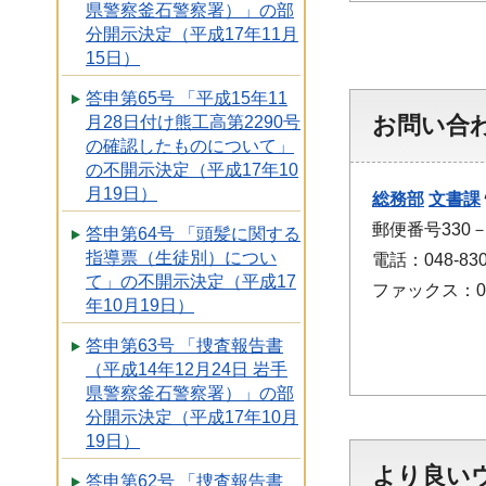
県警察釜石警察署）」の部
分開示決定（平成17年11月
15日）
答申第65号 「平成15年11
お問い合
月28日付け熊工高第2290号
の確認したものについて」
の不開示決定（平成17年10
月19日）
総務部
文書課
郵便番号330
答申第64号 「頭髪に関する
指導票（生徒別）につい
電話：048-830
て」の不開示決定（平成17
ファックス：048
年10月19日）
答申第63号 「捜査報告書
（平成14年12月24日 岩手
県警察釜石警察署）」の部
分開示決定（平成17年10月
19日）
より良い
答申第62号 「捜査報告書