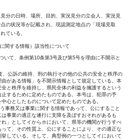
況見分の日時、場所、目的、実況見分の立会人、実況見
時点の状況等が記載され、現認測定地点の「現場見取
まれている。
業に関する情報）該当性について
いて、条例第10条第3号及び第5号を理由に不開示と
捜査、公訴の維持、刑の執行その他の公共の安全と秩序の
理由がある情報」を不開示情報として規定している。本
安全と秩序を維持し、県民全体の利益を擁護するという
防止するために定めたものである。本号は、犯罪の予
を中心としたものについて定めたものである。
行う事務又は事業に関する情報であって、公にすること
又は事業の適正な遂行に支障を及ぼすおそれがあるも
それ」としてイからホにおいて、県等の機関が行うすべ
あって、その性質上、公にすることにより、その適正な
列挙している。そして、典型例の一つとしてイにおいて