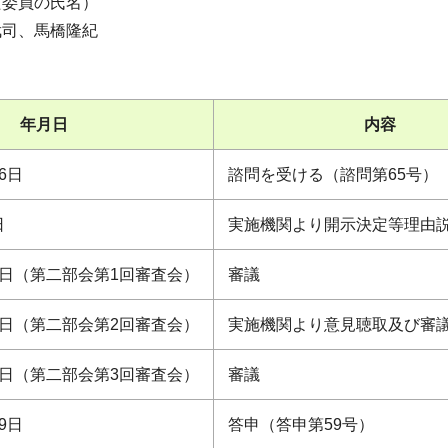
た委員の氏名）
武司、馬橋隆紀
年月日
内容
6日
諮問を受ける（諮問第65号）
日
実施機関より開示決定等理由
22日（第二部会第1回審査会）
審議
18日（第二部会第2回審査会）
実施機関より意見聴取及び審
月7日（第二部会第3回審査会）
審議
9日
答申（答申第59号）