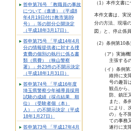
（1）本件文書に
答申第76号 「教職員の事故
について（進達）（平成8
本件文書は、実
年4月19日付け教市第89
分の方法、現場
号）」等の部分公開決定
（平成18年3月17日）
図」と、停止係
答申第75号 「平成14年4月
（2）条例第10
分の情報提供者に対する捜
査費の個別の執行に係る書
（ア）実施機
類（県費）（狭山警察
主張する
署）」外23件の不開示決定
（イ）条例第
（平成18年1月31日）
維持に支
号の趣旨
答申第74号 「平成16年度
観点から
埼玉県警察少年補導員採用
防、鎮圧
試験の成績（採点結果、順
また、条
位）（受験者個（本）
により、
人）」の不開示決定（平成
の」を不
18年1月27日）
ての事務
答申第73号 「平成17年4月
遂行に支