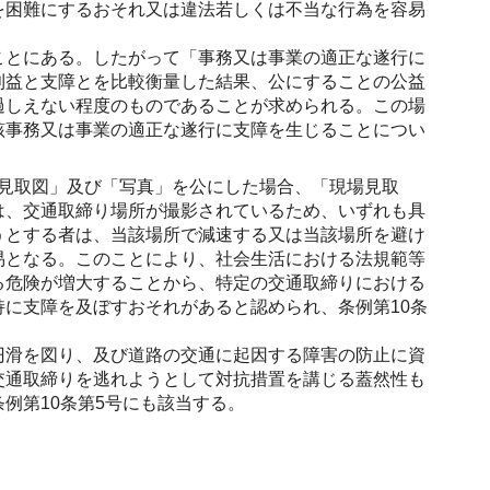
を困難にするおそれ又は違法若しくは不当な行為を容易
。
ことにある。したがって「事務又は事業の適正な遂行に
利益と支障とを比較衡量した結果、公にすることの公益
過しえない程度のものであることが求められる。この場
該事務又は事業の適正な遂行に支障を生じることについ
見取図」及び「写真」を公にした場合、「現場見取
は、交通取締り場所が撮影されているため、いずれも具
うとする者は、当該場所で減速する又は当該場所を避け
易となる。このことにより、社会生活における法規範等
る危険が増大することから、特定の交通取締りにおける
に支障を及ぼすおそれがあると認められ、条例第10条
円滑を図り、及び道路の交通に起因する障害の防止に資
交通取締りを逃れようとして対抗措置を講じる蓋然性も
例第10条第5号にも該当する。