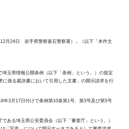
年12月24日 岩手県警察釜石警察署）」（以下「本件文
けで埼玉県情報公開条例（以下「条例」という。）の規定
査請求に係る裁決書において引用した文書」の開示請求を行
年3月17日付けで条例第10条第1号、第3号及び第5号
級庁である埼玉県公安委員会（以下「審査庁」という。）
及び「写真」について開示すべきであるとして審査請求