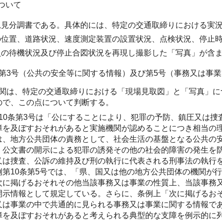
ついて
況見分調書である。具体的には、特定の交通取締りにおける実
の位置、道路状況、速度測定装置の設置状況、点検状況、停止
員の待機状況及び停止合図状況を再現し撮影した「写真」が含
条第3号（公共の安全等に関する情報）及び第5号（事務又は事
関は、特定の交通取締りにおける「現場見取図」と「写真」につ
ので、この点について判断する。
10条第3号は「公にすることにより、犯罪の予防、鎮圧又は
障を及ぼすおそれがあると実施機関が認めることにつき相当の
は、地方公共団体の責務として、社会生活の基盤となる公共の
、公文書の開示による犯罪の誘発その他の社会的障害の発生を
又は捜査、公訴の維持及び刑の執行に代表される刑事法の執行
例第10条第5号では、「県、国又は他の地方公共団体の機関が
次に掲げるおそれその他当該事務又は事業の性質上、当該事務
開示情報として規定している。さらに、条例上「次に掲げるお
又は事業の中で共通的に見られる事務又は事業に関する情報で
障を及ぼすおそれがあると考えられる典型的な支障を例示的に