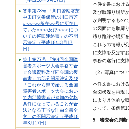
（平成18年3月17日）
本件文書におけ
答申第78号 「川口警察署芝
及び取締り場所
中田町交番保管の川口市芝
が判明するもの
○-○○-○○所在○○号に所在し
の図面にも取締
ていた○○○○及び○○○○につ
いての巡回連絡票」の不開
締り路線や場所
示決定（平成18年3月17
これらの情報が
日）
に支障を及ぼす
答申第77号 「第4回全国障
事務の遂行に支障
害者スポーツ大会事務打合
せ会議資料及び同会議の復
（2）写真につい
命書」の部分開示決定及び
本件文書におけ
「これから県で始まる全国
障害者スポーツ大会におい
合図状況を再現
て内部障害者が参加の欠格
により具体的な
条件になっていることが合
よって、条例第1
法となる正当な理由文書全
文」の不開示決定（平成18
5 審査会の判断
年3月17日）