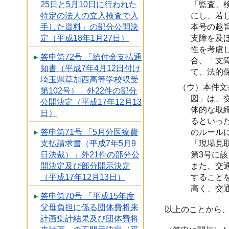
25日と5月10日に行われた
「監査、
特定の法人の立入検査で入
にし、若
手した資料」の部分公開決
本号の趣
定（平成18年1月27日）
支障を及
性を考慮
答申第72号 「給付金支払通
合、「支
知書（平成7年4月12日付け
て、法的
埼玉県草加西高等学校収受
（ウ）本件文
第102号）」外22件の部分
図」は、
公開決定（平成17年12月13
体的な取
日）
るといっ
答申第71号 「5月分医療費
のルール
支払請求書（平成7年5月9
「現場見
日決裁）」外21件の部分公
第3号に
開決定及び部分開示決定
また、交
（平成17年12月13日）
すること
高く、交
答申第70号 「平成15年度
父母負担に係る団体費将来
以上のことから、
計画集計結果及び団体費将