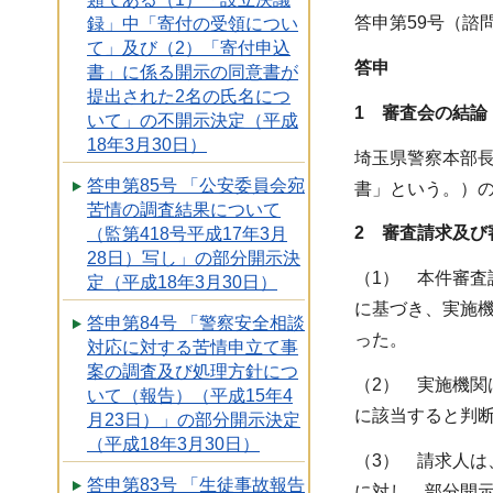
答申第59号（諮問
録」中「寄付の受領につい
て」及び（2）「寄付申込
答申
書」に係る開示の同意書が
提出された2名の氏名につ
1 審査会の結論
いて」の不開示決定（平成
18年3月30日）
埼玉県警察本部長
答申第85号 「公安委員会宛
書」という。）
苦情の調査結果について
2
審査請求及び
（監第418号平成17年3月
28日）写し」の部分開示決
（1） 本件審査
定（平成18年3月30日）
に基づき、実施機
答申第84号 「警察安全相談
った。
対応に対する苦情申立て事
案の調査及び処理方針につ
（2） 実施機関
いて（報告）（平成15年4
に該当すると判
月23日）」の部分開示決定
（平成18年3月30日）
（3） 請求人は
答申第83号 「生徒事故報告
に対し、部分開