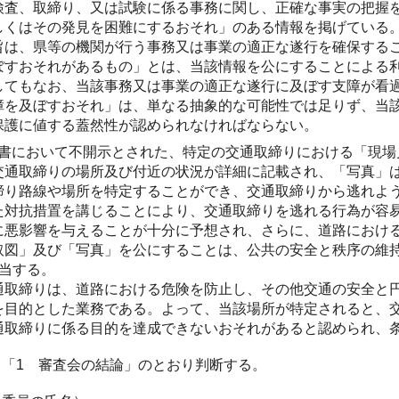
検査、取締り、又は試験に係る事務に関し、正確な事実の把握
しくはその発見を困難にするおそれ」のある情報を掲げている
旨は、県等の機関が行う事務又は事業の適正な遂行を確保する
ぼすおそれがあるもの」とは、当該情報を公にすることによる
してもなお、当該事務又は事業の適正な遂行に及ぼす支障が看
障を及ぼすおそれ」は、単なる抽象的な可能性では足りず、当
保護に値する蓋然性が認められなければならない。
書において不開示とされた、特定の交通取締りにおける「現場
交通取締りの場所及び付近の状況が詳細に記載され、「写真」
締り路線や場所を特定することができ、交通取締りから逃れよ
た対抗措置を講じることにより、交通取締りを逃れる行為が容
に悪影響を与えることが十分に予想され、さらに、道路におけ
取図」及び「写真」を公にすることは、公共の安全と秩序の維持
該当する。
通取締りは、道路における危険を防止し、その他交通の安全と
を目的とした業務である。よって、当該場所が特定されると、
通取締りに係る目的を達成できないおそれがあると認められ、条
「1 審査会の結論」のとおり判断する。