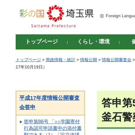
彩の国 埼玉県
Foreign Langu
トップページ
くらし・環境
トップページ
>
県政情報・統計
>
情報公開
>
情報公開審査会
17年10月19日）
平成17年度情報公開審査
答申第
会答申
釜石警
答申第86号 「○○学園寄付
行為認可申請書中の添付書
類である（1）「設立決議