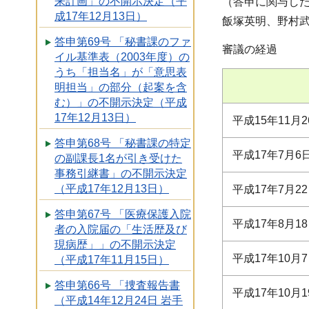
来計画」の不開示決定（平
（答申に関与し
成17年12月13日）
飯塚英明、野村
答申第69号 「秘書課のファ
審議の経過
イル基準表（2003年度）の
うち「担当名」が「意思表
明担当」の部分（起案を含
む）」の不開示決定（平成
17年12月13日）
平成15年11月2
答申第68号 「秘書課の特定
平成17年7月6
の副課長1名が引き受けた
事務引継書」の不開示決定
（平成17年12月13日）
平成17年7月
答申第67号 「医療保護入院
平成17年8月
者の入院届の「生活歴及び
現病歴」」の不開示決定
平成17年10
（平成17年11月15日）
答申第66号 「捜査報告書
平成17年10月1
（平成14年12月24日 岩手