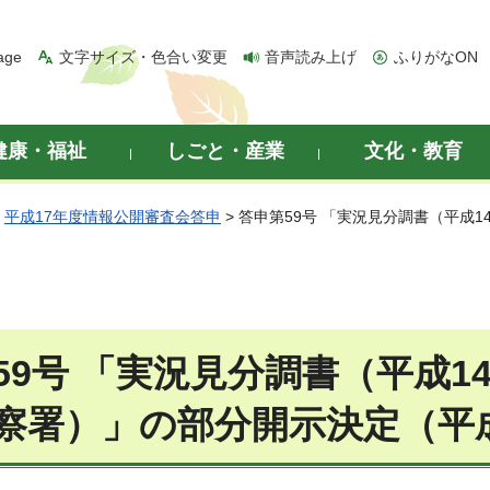
age
文字サイズ・色合い変更
音声読み上げ
ふりがなON
健康・福祉
しごと・産業
文化・教育
>
平成17年度情報公開審査会答申
> 答申第59号 「実況見分調書（平成
59号 「実況見分調書（平成14
察署）」の部分開示決定（平成1