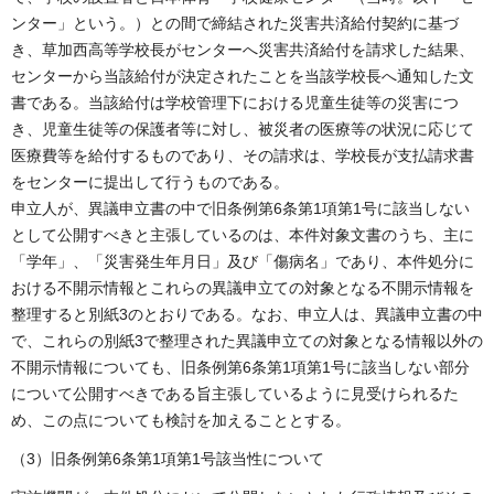
ンター」という。）との間で締結された災害共済給付契約に基づ
き、草加西高等学校長がセンターへ災害共済給付を請求した結果、
センターから当該給付が決定されたことを当該学校長へ通知した文
書である。当該給付は学校管理下における児童生徒等の災害につ
き、児童生徒等の保護者等に対し、被災者の医療等の状況に応じて
医療費等を給付するものであり、その請求は、学校長が支払請求書
をセンターに提出して行うものである。
申立人が、異議申立書の中で旧条例第6条第1項第1号に該当しない
として公開すべきと主張しているのは、本件対象文書のうち、主に
「学年」、「災害発生年月日」及び「傷病名」であり、本件処分に
おける不開示情報とこれらの異議申立ての対象となる不開示情報を
整理すると別紙3のとおりである。なお、申立人は、異議申立書の中
で、これらの別紙3で整理された異議申立ての対象となる情報以外の
不開示情報についても、旧条例第6条第1項第1号に該当しない部分
について公開すべきである旨主張しているように見受けられるた
め、この点についても検討を加えることとする。
（3）旧条例第6条第1項第1号該当性について