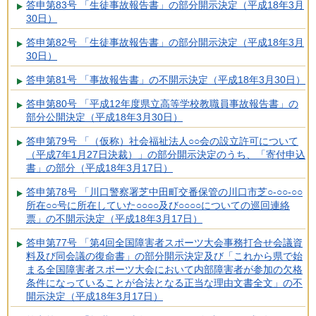
答申第83号 「生徒事故報告書」の部分開示決定（平成18年3月
30日）
答申第82号 「生徒事故報告書」の部分開示決定（平成18年3月
30日）
答申第81号 「事故報告書」の不開示決定（平成18年3月30日）
答申第80号 「平成12年度県立高等学校教職員事故報告書」の
部分公開決定（平成18年3月30日）
答申第79号 「（仮称）社会福祉法人○○会の設立許可について
（平成7年1月27日決裁）」の部分開示決定のうち、「寄付申込
書」の部分（平成18年3月17日）
答申第78号 「川口警察署芝中田町交番保管の川口市芝○-○○-○○
所在○○号に所在していた○○○○及び○○○○についての巡回連絡
票」の不開示決定（平成18年3月17日）
答申第77号 「第4回全国障害者スポーツ大会事務打合せ会議資
料及び同会議の復命書」の部分開示決定及び「これから県で始
まる全国障害者スポーツ大会において内部障害者が参加の欠格
条件になっていることが合法となる正当な理由文書全文」の不
開示決定（平成18年3月17日）