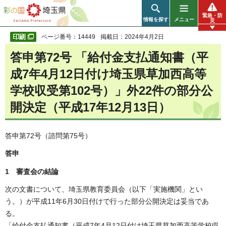
彩の国 埼玉県
緊急・防
情報を探す
メニュー
災
ページ番号：14449
掲載日：2024年4月2日
答申第72号 「給付金支払通知書（平
成7年4月12日付け埼玉県草加西高等
学校収受第102号）」外22件の部分公
開決定（平成17年12月13日）
答申第72号（諮問第75号）
答申
1 審査会の結論
次の文書について、埼玉県教育委員会（以下「実施機関」とい
う。）が平成11年6月30日付けで行った部分公開決定は妥当であ
る。
「給付金支払通知書（平成7年4月12日付け埼玉県草加西高等学校収