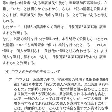
等の給付の対象者である当該被災生徒が、当時草加西高等学校に在
籍していたことは明らかであるから、さらに上記の情報を公開する
となれば、当該被災生徒の氏名を識別することが可能であると考え
られる。
したがって、別紙3の異議申立て箇所は、旧条例第6条第1項に該当
すると判断する。
なお、上記で検討を行った情報の外、本件処分で公開しないとされ
た情報についても当審査会で個々に検討を行ったところ、これらの
情報は、個人が識別され、又は他の情報と組み合わせることにより
個人を識別し得るものであり、旧条例第6条第1項第1号本文に該当
するものと判断する。
（4）申立人のその他の主張について
ア 申立人は、反論書の中で、実施機関の説明する旧条例第6条
第1項第1号本文の「特定の個人が識別され、又は識別され得
るもの」の解釈における、「他の情報と組み合わせることに
より特定の個人が識別され、又は識別され得る場合を含む」
及び「一般の人にとっては識別できないが、一定の知識・経
験を有する者であれば特定の個人を識別できる場合も含む」
とは、抽象的であり、どのような場合を指すのか具体的な事