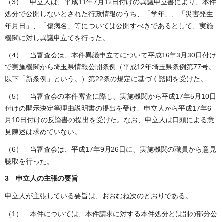
（3） 申立人は、平成11年7月12日付けの異議申立書により、本件
処分で公開しないとされた行政情報のうち、「学年」、「災害発生
年月日」、「傷病名」等については公開すべきであるとして、実施
機関に対し異議申立てを行った。
（4） 当審査会は、本件異議申立てについて平成16年3月30日付け
で実施機関から埼玉県情報公開条例（平成12年埼玉県条例第77号。
以下「新条例」という。）第22条の規定に基づく諮問を受けた。
（5） 当審査会の本件審査に際し、実施機関から平成17年5月10日
付けの開示決定等理由説明書の提出を受け、申立人から平成17年6
月10日付けの反論書の提出を受けた。なお、申立人は口頭による意
見陳述は求めていない。
（6） 当審査会は、平成17年9月26日に、実施機関の職員から意見
聴取を行った。
3 申立人の主張の要旨
申立人が主張している要旨は、おおむね次のとおりである。
（1） 本件については、本件請求に対する本件処分とは別の部分公