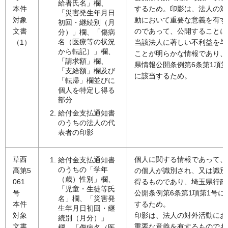
給者氏名」欄、
本件
するため。印影は、法人の対
「災害発生年月日
対象
動において重要な意義を有す
初回・継続別（月
文書
のであって、公開することに
分）」欄、「傷病
名（医療等の状況
（1）
当該法人に著しい不利益を与
から転記）」欄、
ことが明らかな情報であり、
「請求額」欄、
県情報公開条例第6条第1項第
「支給額」欄及び
に該当するため。
「転帰」欄並びに
個人を特定し得る
部分
給付金支払通知書
のうちの法人の代
表者の印影
草西
個人に関する情報であって、
給付金支払通知書
のうちの「学年
高第5
の個人が識別され、又は識別
（歳）性別」欄、
061
得るものであり、埼玉県行政
「児童・生徒等氏
号
公開条例第6条第1項第1号に
名」欄、「災害発
本件
するため。
生年月日初回・継
対象
印影は、法人の対外活動にお
続別（月分）」
文書
重要な意義を有するものであ
欄、「傷病名（医