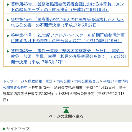
答申第46号 「警察署協議会代表者会議における本部長コメン
トの録音テープ」の不開示決定（平成17年6月16日）
答申第45号 「警察署が特定個人の住民票等を請求したとみら
れる公文書」の不開示決定（平成17年5月27日）
答申第44号 「21世紀いきいきハイスクール前期再編整備計画
に関する以下の資料」の部分開示決定（平成17年5月19日）
答申第43号 「事件一覧表（県内各警察署分。ただし、鴻巣、
熊谷、加須、岩槻、幸手、杉戸の各警察署分を除く）」の部分
開示決定（平成17年5月27日）
トップページ
>
県政情報・統計
>
情報公開
>
情報公開審査会
>
平成17年度情報
公開審査会答申
> 答申第72号 「給付金支払通知書（平成7年4月12日付け埼玉
県草加西高等学校収受第102号）」外22件の部分公開決定（平成17年12月13
日）
ページの先頭へ戻る
サイトマップ