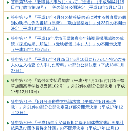
答申第76号 「教職員の事故について（進達）（平成8年4月19
日付け教市第89号）」等の部分公開決定（平成18年3月17日）
答申第75号 「平成14年4月分の情報提供者に対する捜査費の個
別の執行に係る書類（県費）（狭山警察署）」外23件の不開示
決定（平成18年1月31日）
答申第74号 「平成16年度埼玉県警察少年補導員採用試験の成
績（採点結果、順位）（受験者個（本）人）」の不開示決定
（平成18年1月27日）
答申第73号 「平成17年4月25日と5月10日に行われた特定の法
人の立入検査で入手した資料」の部分公開決定（平成18年1月
27日）
答申第72号 「給付金支払通知書（平成7年4月12日付け埼玉県
草加西高等学校収受第102号）」外22件の部分公開決定（平成
17年12月13日）
答申第71号 「5月分医療費支払請求書（平成7年5月9日決
裁）」外21件の部分公開決定及び部分開示決定（平成17年12
月13日）
答申第70号 「平成15年度父母負担に係る団体費将来計画集計
結果及び団体費将来計画」の不開示決定（平成17年12月13