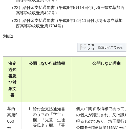
高等学校収受第767号）
（22）給付金支払通知書（平成9年5月14日付け埼玉県立草加西
高等学校収受第457号）
（23）給付金支払通知書（平成9年12月11日付け埼玉県立草加
西高等学校収受第1704号）
別紙2
画面サイズで表示
決定
公開しない行政情報
公開しない理由
通知
書及
び対
象文
書
草西
個人に関する情報であって、
給付金支払通知書
のうちの「学年」
高第5
の個人が識別され、又は識別
欄、「児童・生徒
060
得るものであり、埼玉県行政
等氏名」欄、「受
号
公開条例第6条第1項第1号に