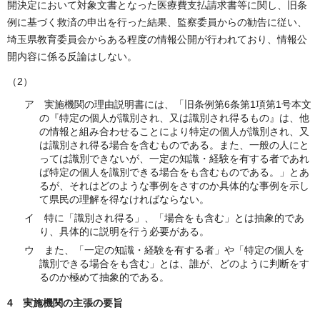
開決定において対象文書となった医療費支払請求書等に関し、旧条
例に基づく救済の申出を行った結果、監察委員からの勧告に従い、
埼玉県教育委員会からある程度の情報公開が行われており、情報公
開内容に係る反論はしない。
（2）
ア 実施機関の理由説明書には、「旧条例第6条第1項第1号本文
の『特定の個人が識別され、又は識別され得るもの』は、他
の情報と組み合わせることにより特定の個人が識別され、又
は識別され得る場合を含むものである。また、一般の人にと
っては識別できないが、一定の知識・経験を有する者であれ
ば特定の個人を識別できる場合をも含むものである。」とあ
るが、それはどのような事例をさすのか具体的な事例を示し
て県民の理解を得なければならない。
イ 特に「識別され得る」、「場合をも含む」とは抽象的であ
り、具体的に説明を行う必要がある。
ウ また、「一定の知識・経験を有する者」や「特定の個人を
識別できる場合をも含む」とは、誰が、どのように判断をす
るのか極めて抽象的である。
4 実施機関の主張の要旨