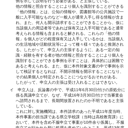
例を示して説明を行う必要がある、と主張している。
他の情報と照合することにより個人を識別することができる
「他の情報」とは、公知の情報や、図書館等の公共施設で一
般に入手可能なものなど一般人が通常入手し得る情報が含ま
れ、また、何人も開示請求することができることから、仮に
当該個人の周辺者等であれば保有又は入手可能であると通常
考えられる情報も含まれると解される。これらの「他の情
報」を個人がどの程度保有又は入手しているかは、当該個人
の生活地域や活動状況等によって種々様々であると推測され
る。したがって、申立人の主張するように、ある一定の知
識・経験を有する者が他の情報と照合することにより個人を
識別することができる事例を示すことは、具体的には困難で
あると考えられる。また、仮に本件対象文書の中で事例を示
して検証するとなれば、不開示情報を開示することになり、
その結果個人が特定されることにつながるおそれがある。
したがって、申立人の主張は受け入れることはできない。
イ 申立人は、反論書の中で、平成11年6月30日付けの原処分に
係る異議申立てが、なぜ、平成16年3月30日付けで当審査会
へ諮問されるまで、長期間放置されたのか不明であると主張
している。
これに対し実施機関は、本件請求のあった平成11年度当時、
本件事案の担当課である県立学校課（当時は高校教育課）に
おいて、本件を含め不服申立て事案が10件余り係属し、不服
申立てが行われた順に処理を進めていたところ、平成13年度