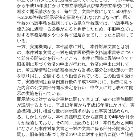
から平成15年度にかけて県立学校課及び県内県立学校に対し
相次ぐ開示請求があり、毎年度、文書件数にして1,500件か
ら2,100件程の開示等決定事務を行わなければならず、県立
学校の当該事務を統括している県立学校課では、当該事務を
優先的に処理する必要があると判断したため、不服申立てに
対する事務処理をやむを得ず遅延させてしまったと説明して
いる。
一方、実施機関は、本件請求に対し、本件対象文書とは別
の、本件対象文書と一対を成す医療費等支払請求書等につい
て部分公開決定を行ったところ、本件と同時に異議申立てと
旧条例に基づく救済の申出が行われ、救済の申出に対して
は、埼玉県情報公開監察委員から当初の部分公開決定の一部
を取り消し、公開するよう勧告されている。この勧告を受け
て、実施機関は新条例施行後の平成13年5月に、勧告に従っ
た内容の公文書部分開示決定を行い、申立人に対し改めて開
示の実施を行っている。
開示請求に対する決定事務に関して言えば、確かに実施機関
が説明するように、平成13年度から平成15年度にかけて、実
施機関に対し相当な量の開示請求があった事実は認められ
る。しかしながら、本件異議申立てから諮問まで4年8か月余
りが経過しており、その間、上記のとおり、本件処分と同時
になされた本件対象文書と一対の文書に係る部分公開決定に
関し、旧条例に基づく救済の申出に対する勧告に従い当該処