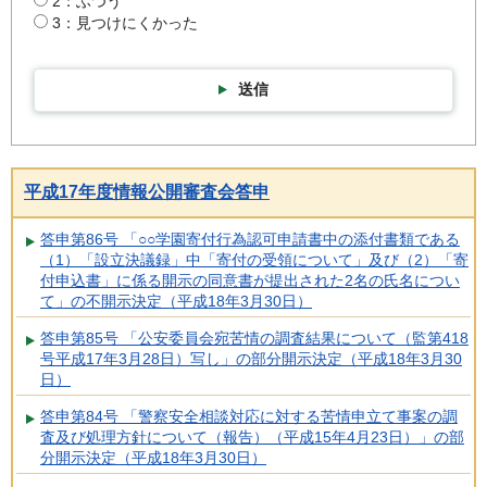
2：ふつう
3：見つけにくかった
送信
平成17年度情報公開審査会答申
答申第86号 「○○学園寄付行為認可申請書中の添付書類である
（1）「設立決議録」中「寄付の受領について」及び（2）「寄
付申込書」に係る開示の同意書が提出された2名の氏名につい
て」の不開示決定（平成18年3月30日）
答申第85号 「公安委員会宛苦情の調査結果について（監第418
号平成17年3月28日）写し」の部分開示決定（平成18年3月30
日）
答申第84号 「警察安全相談対応に対する苦情申立て事案の調
査及び処理方針について（報告）（平成15年4月23日）」の部
分開示決定（平成18年3月30日）