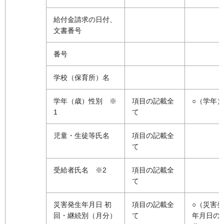
給付金請求の日付、
文書番号
番号
学校（保育所）名
学年（歳）性別 ※
項目の記載全
○（学年）
1
て
児童・生徒等氏名
項目の記載全
て
受給者氏名 ※2
項目の記載全
て
災害発生年月日 初
項目の記載全
○（災害
回・継続別（月分）
て
年月日の