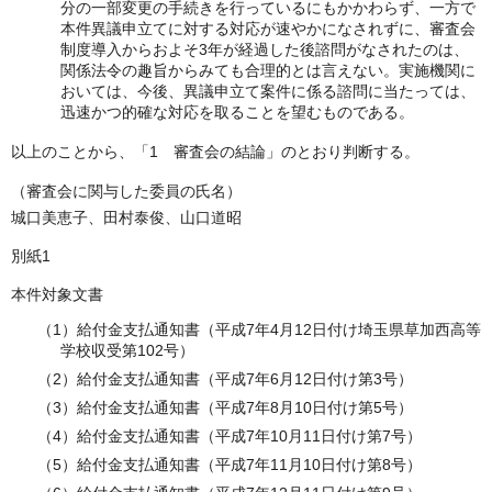
分の一部変更の手続きを行っているにもかかわらず、一方で
本件異議申立てに対する対応が速やかになされずに、審査会
制度導入からおよそ3年が経過した後諮問がなされたのは、
関係法令の趣旨からみても合理的とは言えない。実施機関に
おいては、今後、異議申立て案件に係る諮問に当たっては、
迅速かつ的確な対応を取ることを望むものである。
以上のことから、「1 審査会の結論」のとおり判断する。
（審査会に関与した委員の氏名）
城口美恵子、田村泰俊、山口道昭
別紙1
本件対象文書
（1）給付金支払通知書（平成7年4月12日付け埼玉県草加西高等
学校収受第102号）
（2）給付金支払通知書（平成7年6月12日付け第3号）
（3）給付金支払通知書（平成7年8月10日付け第5号）
（4）給付金支払通知書（平成7年10月11日付け第7号）
（5）給付金支払通知書（平成7年11月10日付け第8号）