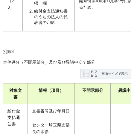
（2
開条例第6条第1項第2号に該
帰」欄
3）
るため。
給付金支払通知書
のうちの法人の代
表者の印影
別紙3
本件処分（不開示部分）及び及び異議申立て部分
画面サイズで表示
対象文
情報（項目）
不開示部分
異議申
書
給付金
文書番号及び年月日
支払通
知書
センター埼玉県支部
長の印影