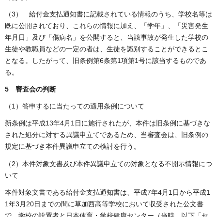
（3） 給付金支払通知書に記載されている情報のうち、学校名等は
既に公開されており、これらの情報に加え、「学年」、「災害発生
年月日」及び「傷病名」を公開すると、当該事故が発生した学校の
生徒や教職員などの一定の者は、生徒を識別することができるとこ
となる。したがって、旧条例第6条第1項第1号に該当するものであ
る。
5 審査会の判断
（1）答申するに当たっての適用条例について
新条例は平成13年4月1日に施行されたが、本件は旧条例に基づきな
された処分に対する異議申立てであるため、当審査会は、旧条例の
規定に基づき本件異議申立ての検討を行う。
（2）本件対象文書及び本件異議申立ての対象となる不開示情報につ
いて
本件対象文書である給付金支払通知書は、平成7年4月1日から平成1
1年3月20日までの間に草加西高等学校において収受された公文書
で、学校の設置者と日本体育・学校健康センター（当時。以下「セ