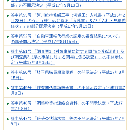
部」の不開示決定（平成17年9月13日）
答申第53号 「河川維持修繕工事（河道工）入札書（平成15年2
月28日）のうち（株）○○に係る「入札書」及び「入札・見積委
任状」」の部分開示決定（平成17年9月13日）
答申第52号 「自動車運転代行業の認定の審査結果について」
の部分開示決定（平成17年8月15日）
答申第51号 「調査票1（対象事業に対する関与に係る調査）及
び調査票2（県の事業に対する関与に係る調査）」の不開示決
定（平成17年8月15日）
答申第50号 「埼玉県職員服務規程」の開示決定（平成17年8月
15日）
答申第49号 「捜査関係事項照会書」の不開示決定（平成17年7
月8日）
答申第48号 「調整幹等の連絡会資料」の不開示決定（平成17
年7月8日）
答申第47号 「傍受令状請求書」等の不開示決定（平成17年7月
8日）