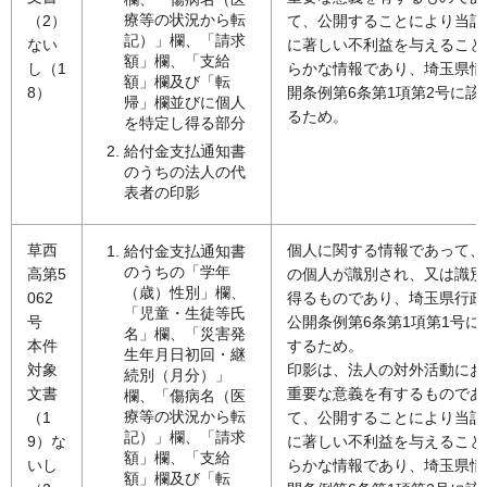
療等の状況から転
（2）
て、公開することにより当該
記）」欄、「請求
ない
に著しい不利益を与えること
額」欄、「支給
し（1
らかな情報であり、埼玉県情
額」欄及び「転
8）
開条例第6条第1項第2号に該
帰」欄並びに個人
るため。
を特定し得る部分
給付金支払通知書
のうちの法人の代
表者の印影
草西
個人に関する情報であって、
給付金支払通知書
のうちの「学年
高第5
の個人が識別され、又は識別
（歳）性別」欄、
062
得るものであり、埼玉県行政
「児童・生徒等氏
号
公開条例第6条第1項第1号に
名」欄、「災害発
本件
するため。
生年月日初回・継
対象
印影は、法人の対外活動にお
続別（月分）」
文書
重要な意義を有するものであ
欄、「傷病名（医
療等の状況から転
（1
て、公開することにより当該
記）」欄、「請求
9）な
に著しい不利益を与えること
額」欄、「支給
いし
らかな情報であり、埼玉県情
額」欄及び「転