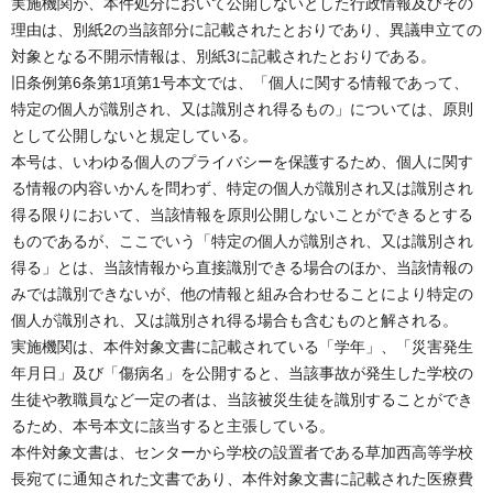
実施機関が、本件処分において公開しないとした行政情報及びその
理由は、別紙2の当該部分に記載されたとおりであり、異議申立ての
対象となる不開示情報は、別紙3に記載されたとおりである。
旧条例第6条第1項第1号本文では、「個人に関する情報であって、
特定の個人が識別され、又は識別され得るもの」については、原則
として公開しないと規定している。
本号は、いわゆる個人のプライバシーを保護するため、個人に関す
る情報の内容いかんを問わず、特定の個人が識別され又は識別され
得る限りにおいて、当該情報を原則公開しないことができるとする
ものであるが、ここでいう「特定の個人が識別され、又は識別され
得る」とは、当該情報から直接識別できる場合のほか、当該情報の
みでは識別できないが、他の情報と組み合わせることにより特定の
個人が識別され、又は識別され得る場合も含むものと解される。
実施機関は、本件対象文書に記載されている「学年」、「災害発生
年月日」及び「傷病名」を公開すると、当該事故が発生した学校の
生徒や教職員など一定の者は、当該被災生徒を識別することができ
るため、本号本文に該当すると主張している。
本件対象文書は、センターから学校の設置者である草加西高等学校
長宛てに通知された文書であり、本件対象文書に記載された医療費