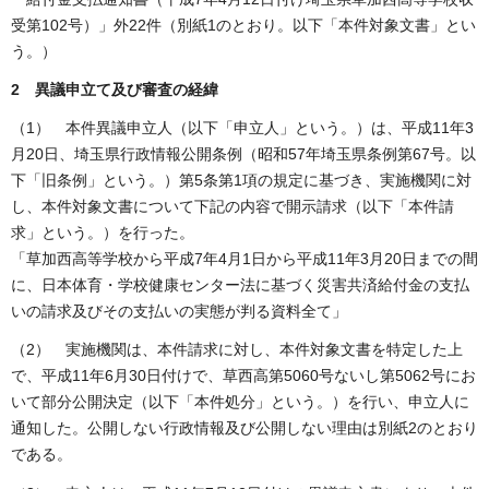
受第102号）」外22件（別紙1のとおり。以下「本件対象文書」とい
う。）
2 異議申立て及び審査の経緯
（1） 本件異議申立人（以下「申立人」という。）は、平成11年3
月20日、埼玉県行政情報公開条例（昭和57年埼玉県条例第67号。以
下「旧条例」という。）第5条第1項の規定に基づき、実施機関に対
し、本件対象文書について下記の内容で開示請求（以下「本件請
求」という。）を行った。
「草加西高等学校から平成7年4月1日から平成11年3月20日までの間
に、日本体育・学校健康センター法に基づく災害共済給付金の支払
いの請求及びその支払いの実態が判る資料全て」
（2） 実施機関は、本件請求に対し、本件対象文書を特定した上
で、平成11年6月30日付けで、草西高第5060号ないし第5062号にお
いて部分公開決定（以下「本件処分」という。）を行い、申立人に
通知した。公開しない行政情報及び公開しない理由は別紙2のとおり
である。