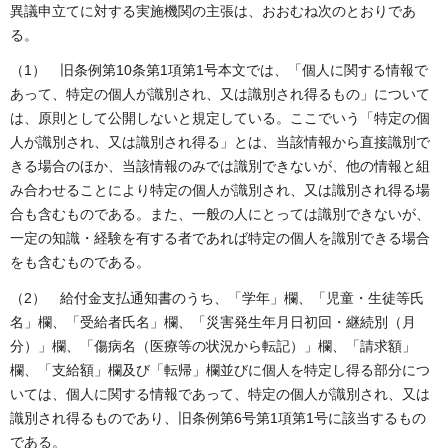
異議申立てに対する実施機関の主張は、おおむね次のとおりであ
る。
（1） 旧条例第10条第1項第1号本文では、「個人に関する情報で
あって、特定の個人が識別され、又は識別され得るもの」について
は、原則として公開しないと規定している。ここでいう「特定の個
人が識別され、又は識別され得る」とは、当該情報から直接識別で
きる場合のほか、当該情報のみでは識別できないが、他の情報と組
み合わせることにより特定の個人が識別され、又は識別され得る場
合も含むものである。また、一般の人にとっては識別できないが、
一定の知識・経験を有する者であれば特定の個人を識別できる場合
をも含むものである。
（2） 給付金支払通知書のうち、「学年」欄、「児童・生徒等氏
名」欄、「受給者氏名」欄、「災害発生年月日初回・継続別（月
分）」欄、「傷病名（医療等の状況から転記）」欄、「請求額」
欄、「支給額」欄及び「転帰」欄並びに個人を特定し得る部分につ
いては、個人に関する情報であって、特定の個人が識別され、又は
識別され得るものであり、旧条例第6号第1項第1号に該当するもの
である。