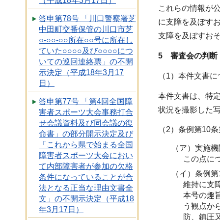
（平成18年3月17日）
これらの情報が
答申第78号 「川口警察署芝
に支障を及ぼす
中田町交番保管の川口市芝
支障を及ぼすおそ
○-○○-○○所在○○号に所在し
ていた○○○○及び○○○○につ
5 審査会の判断
いての巡回連絡票」の不開
示決定（平成18年3月17
（1）本件文書に
日）
本件文書は、特
答申第77号 「第4回全国障
状況を撮影した
害者スポーツ大会事務打合
せ会議資料及び同会議の復
（2）条例第10
命書」の部分開示決定及び
「これから県で始まる全国
（ア）実施機
障害者スポーツ大会におい
この点に
て内部障害者が参加の欠格
（イ）条例第
条件になっていることが合
維持に支
法となる正当な理由文書全
本号の趣
文」の不開示決定（平成18
う観点か
年3月17日）
防、鎮圧