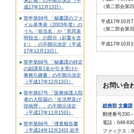
来計画」の不開示決定（平
（第二部会第2
成17年12月13日）
答申第69号 「秘書課のファ
平成17年10月
イル基準表（2003年度）の
（第二部会第3
うち「担当名」が「意思表
明担当」の部分（起案を含
平成17年10月1
む）」の不開示決定（平成
17年12月13日）
答申第68号 「秘書課の特定
の副課長1名が引き受けた
事務引継書」の不開示決定
（平成17年12月13日）
お問い合
答申第67号 「医療保護入院
者の入院届の「生活歴及び
総務部
文書課
現病歴」」の不開示決定
（平成17年11月15日）
郵便番号330
電話：048-830
答申第66号 「捜査報告書
（平成14年12月24日 岩手
ファックス：048