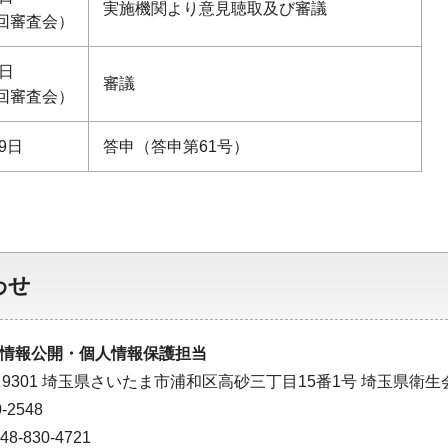
実施機関より意見聴取及び審議
回審査会）
7日
審議
回審査会）
9日
答申（答申第61号）
わせ
情報公開・個人情報保護担当
－9301 埼玉県さいたま市浦和区高砂三丁目15番1号 埼玉県衛生
-2548
-830-4721