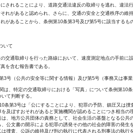
公にされることにより、道路交通法違反の取締りを逃れ、違法
おそれがあると認められ、さらに、交通の安全と交通秩序の維
れがあることから、条例第10条第3号及び第5号に該当するも
ついて
定の交通取締りを行った路線において、速度測定地点の手前に設
写真を含む報告書である。
条第3号（公共の安全等に関する情報）及び第5号（事務又は事
関は、特定の交通取締りにおける「写真」について条例第10条
ついて判断する。
10条第3号は「公にすることにより、犯罪の予防、鎮圧又は
障を及ぼすおそれがあると実施機関が認めることにつき相当の
旨は、地方公共団体の責務として、社会生活の基盤となる公共
ら、公文書の開示による犯罪の誘発その他の社会的障害の発生
又は捜査、公訴の維持及び刑の執行に代表される刑事法の執行