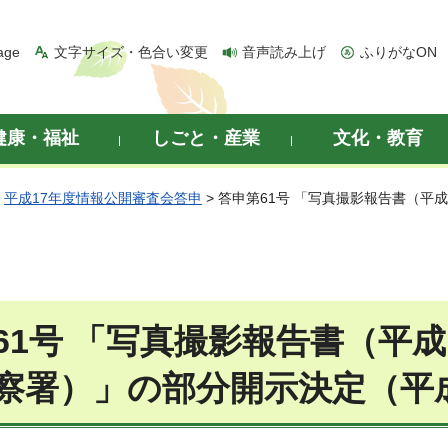
age
文字サイズ・色合い変更
音声読み上げ
ふりがなON
健康・福祉
しごと・産業
文化・教育
>
平成17年度情報公開審査会答申
> 答申第61号 「写真撮影報告書（平
61号 「写真撮影報告書（平成
察署）」の部分開示決定（平成1