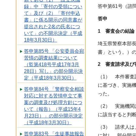
答申第61号（諮問
録」中「寄付の受領につい
て」及び（2）「寄付申込
答申
書」に係る開示の同意書が
提出された2名の氏名につ
1 審査会の結論
いて」の不開示決定（平成
18年3月30日）
埼玉県警察本部長
答申第85号 「公安委員会宛
書」という。）
苦情の調査結果について
2 審査請求及び
（監第418号平成17年3月
28日）写し」の部分開示決
（1） 本件審査
定（平成18年3月30日）
に基づき、実施機
答申第84号 「警察安全相談
った。
対応に対する苦情申立て事
案の調査及び処理方針につ
（2） 実施機関
いて（報告）（平成15年4
に該当すると判
月23日）」の部分開示決定
（平成18年3月30日）
（3） 請求人は
答申第83号 「生徒事故報告
に対し、部分開