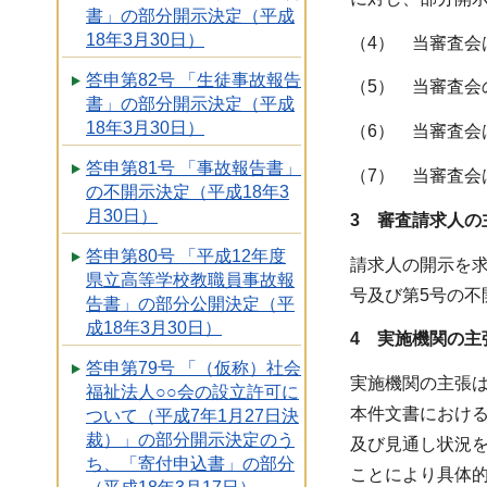
書」の部分開示決定（平成
18年3月30日）
（4） 当審査会
答申第82号 「生徒事故報告
（5） 当審査会
書」の部分開示決定（平成
18年3月30日）
（6） 当審査会
答申第81号 「事故報告書」
（7） 当審査会
の不開示決定（平成18年3
月30日）
3 審査請求人の
答申第80号 「平成12年度
請求人の開示を求
県立高等学校教職員事故報
号及び第5号の不
告書」の部分公開決定（平
成18年3月30日）
4 実施機関の主
答申第79号 「（仮称）社会
実施機関の主張
福祉法人○○会の設立許可に
本件文書におけ
ついて（平成7年1月27日決
裁）」の部分開示決定のう
及び見通し状況
ち、「寄付申込書」の部分
ことにより具体