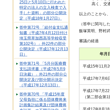
25日と5月10日に行われた
高く、交
特定の法人の立入検査で入
手した資料」の部分公開決
以上のことから、
定（平成18年1月27日）
（答申に関与し
答申第72号 「給付金支払通
飯塚英明、野村
知書（平成7年4月12日付け
埼玉県草加西高等学校収受
審議の経過
第102号）」外22件の部分
公開決定（平成17年12月13
年月
日）
答申第71号 「5月分医療費
平成15年11月2
支払請求書（平成7年5月9
日決裁）」外21件の部分公
平成17年7月6
開決定及び部分開示決定
（平成17年12月13日）
平成17年7月2
答申第70号 「平成15年度
（第二部会第1
父母負担に係る団体費将来
計画集計結果及び団体費将
平成17年8月1