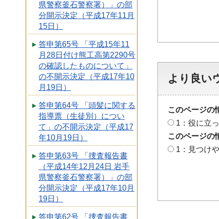
県警察釜石警察署）」の部
分開示決定（平成17年11月
15日）
答申第65号 「平成15年11
月28日付け熊工高第2290号
の確認したものについて」
の不開示決定（平成17年10
より良い
月19日）
答申第64号 「頭髪に関する
このページの
指導票（生徒別）につい
1：役に立
て」の不開示決定（平成17
このページの
年10月19日）
1：見つけ
答申第63号 「捜査報告書
（平成14年12月24日 岩手
県警察釜石警察署）」の部
分開示決定（平成17年10月
19日）
答申第62号 「捜査報告書