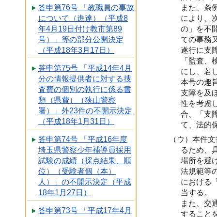
答申第76号 「教職員の事故
また、条
について（進達）（平成8
により、
年4月19日付け教市第89
の」を不
号）」等の部分公開決定
ての事務
（平成18年3月17日）
遂行に支
「監査、
答申第75号 「平成14年4月
にし、若
分の情報提供者に対する捜
本号の趣
査費の個別の執行に係る書
支障を及
類（県費）（狭山警察
性を考慮
署）」外23件の不開示決定
合、「支
（平成18年1月31日）
て、法的
答申第74号 「平成16年度
（ウ）本件文
埼玉県警察少年補導員採用
るため、
試験の成績（採点結果、順
場所を避
位）（受験者個（本）
法規範等
人）」の不開示決定（平成
における
18年1月27日）
当する。
また、交
答申第73号 「平成17年4月
すること