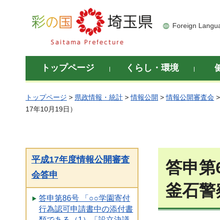
彩の国 埼玉県
Foreign Langu
トップページ
くらし・環境
トップページ
>
県政情報・統計
>
情報公開
>
情報公開審査会
17年10月19日）
平成17年度情報公開審査
答申第
会答申
釜石警
答申第86号 「○○学園寄付
行為認可申請書中の添付書
類である（1）「設立決議