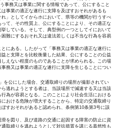
行う事務又は事業に関する情報であって、公にすること
又は事業の適正な遂行に支障を及ぼすおそれがあるも
それ」としてイからホにおいて、県等の機関が行うすべ
あって、その性質上、公にすることにより、その適正な
列挙している。そして、典型例の一つとしてイにおいて
を困難にするおそれ又は違法若しくは不当な行為を容易
。
ことにある。したがって「事務又は事業の適正な遂行に
利益と支障とを比較衡量した結果、公にすることの公益
過しえない程度のものであることが求められる。この場
該事務又は事業の適正な遂行に支障を生じることについ
」を公にした場合、交通取締りの場所が撮影されてい
から逃れようとする者は、当該場所で減速する又は当該
る行為が容易となる。このことにより社会生活における
路における危険が増大することから、特定の交通取締り
ぼすおそれがあると認められ、条例第10条第3号に該
円滑を図り、及び道路の交通に起因する障害の防止に資
交通取締りを逃れようとして対抗措置を講じる蓋然性も