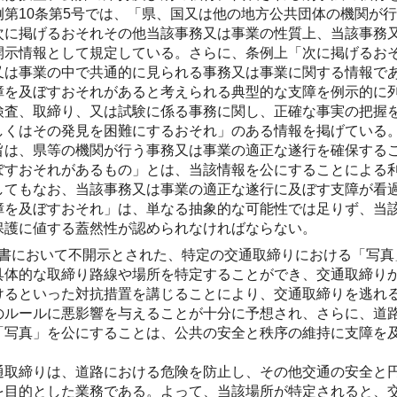
例第10条第5号では、「県、国又は他の地方公共団体の機関が
次に掲げるおそれその他当該事務又は事業の性質上、当該事務
開示情報として規定している。さらに、条例上「次に掲げるお
又は事業の中で共通的に見られる事務又は事業に関する情報で
障を及ぼすおそれがあると考えられる典型的な支障を例示的に
検査、取締り、又は試験に係る事務に関し、正確な事実の把握
しくはその発見を困難にするおそれ」のある情報を掲げている
旨は、県等の機関が行う事務又は事業の適正な遂行を確保する
ぼすおそれがあるもの」とは、当該情報を公にすることによる
してもなお、当該事務又は事業の適正な遂行に及ぼす支障が看
障を及ぼすおそれ」は、単なる抽象的な可能性では足りず、当
保護に値する蓋然性が認められなければならない。
書において不開示とされた、特定の交通取締りにおける「写真
具体的な取締り路線や場所を特定することができ、交通取締り
けるといった対抗措置を講じることにより、交通取締りを逃れ
のルールに悪影響を与えることが十分に予想され、さらに、道
「写真」を公にすることは、公共の安全と秩序の維持に支障を及
通取締りは、道路における危険を防止し、その他交通の安全と
を目的とした業務である。よって、当該場所が特定されると、