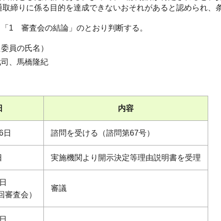
通取締りに係る目的を達成できないおそれがあると認められ、条
「1 審査会の結論」のとおり判断する。
た委員の氏名）
武司、馬橋隆紀
日
内容
6日
諮問を受ける（諮問第67号）
日
実施機関より開示決定等理由説明書を受理
2日
審議
回審査会）
8日