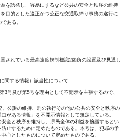
行為を誘発し、容易にするなど公共の安全と秩序の維持
持を目的とした適正かつ公正な交通取締り事務の遂行に
のである。
置されている最高速度規制標識2箇所の設置及び見通し
業に関する情報）該当性について
第3号及び第5号を理由として不開示を主張するので、
捜査、公訴の維持、刑の執行その他の公共の安全と秩序の
理由がある情報」を不開示情報として規定している。
の安全と秩序を維持し、県民全体の利益を擁護するとい
を防止するために定めたものである。本号は、犯罪の予
を中心としたものについて定めたものである。