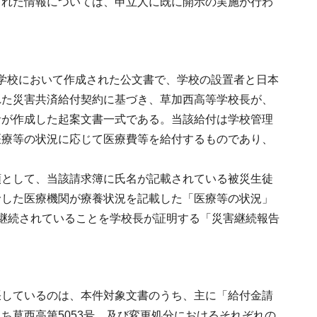
された情報については、申立人に既に開示の実施が行わ
高等学校において作成された公文書で、学校の設置者と日本
れた災害共済給付契約に基づき、草加西高等学校長が、
者が作成した起案文書一式である。当該給付は学校管理
医療等の状況に応じて医療費等を給付するものであり、
類として、当該請求簿に氏名が記載されている被災生徒
診した医療機関が療養状況を記載した「医療等の状況」
継続されていることを学校長が証明する「災害継続報告
張しているのは、本件対象文書のうち、主に「給付金請
ち草西高第5053号、及び変更処分におけるそれぞれの