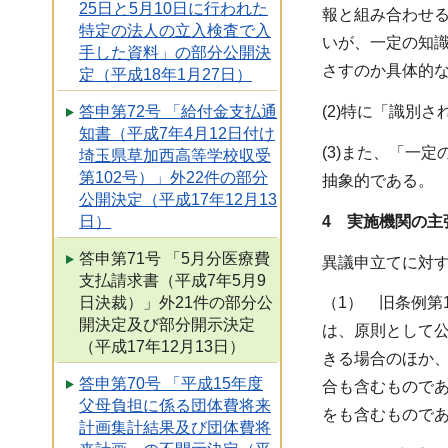
25日と5月10日に行われた
報と組み合わせ
特定の法人の立入検査で入
いが、一定の知
手した資料」の部分公開決
さすのか具体的
定（平成18年1月27日）
答申第72号 「給付金支払通
(2)特に「識別
知書（平成7年4月12日付け
(3)また、「一
埼玉県草加西高等学校収受
第102号）」外22件の部分
抽象的である。
公開決定（平成17年12月13
4 実施機関の主
日）
答申第71号 「5月分医療費
異議申立てに対
支払請求書（平成7年5月9
日決裁）」外21件の部分公
（1） 旧条例第
開決定及び部分開示決定
は、原則として
（平成17年12月13日）
きる場合のほか
答申第70号 「平成15年度
合も含むもので
父母負担に係る団体費将来
をも含むもので
計画集計結果及び団体費将