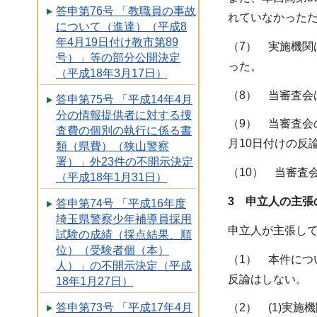
答申第76号 「教職員の事故
れていなかった
について（進達）（平成8
年4月19日付け教市第89
（7） 実施機関
号）」等の部分公開決定
った。
（平成18年3月17日）
（8） 当審査会
答申第75号 「平成14年4月
分の情報提供者に対する捜
（9） 当審査会
査費の個別の執行に係る書
月10日付けの反
類（県費）（狭山警察
署）」外23件の不開示決定
（10） 当審査
（平成18年1月31日）
3 申立人の主張
答申第74号 「平成16年度
埼玉県警察少年補導員採用
申立人が主張し
試験の成績（採点結果、順
位）（受験者個（本）
（1） 本件に
人）」の不開示決定（平成
反論はしない。
18年1月27日）
答申第73号 「平成17年4月
（2） (1)実