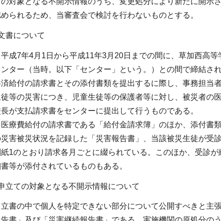
ての対象となる不開示情報のうち、変更処分により新たに開示
認められるため、当審査会で検討を行わないものとする。
文書について
平成7年4月1日から平成11年3月20日までの間に、草加西
センター（当時。以下「センター」という。）との間で締結さ
共済給付の請求書とその添付書類を提出するに際し、事務担当
生徒等の災害につき、児童生徒等の保護者等に対し、被災者の
校長が支払請求書をセンターに提出して行うものである。
、医療費給付の請求書である「給付金請求簿」のほか、添付書
の災害被災状況を記録した「災害報告書」、当該被災生徒が受
別紙1のとおり請求各月ごとに綴られている。このほか、受診が
細書等が添付されているものもある。
申立ての対象となる不開示情報について
申立書の中で個人を特定できない部分について公開すべきと主
告書」及び「災害継続報告書」である。実施機関の原処分のう