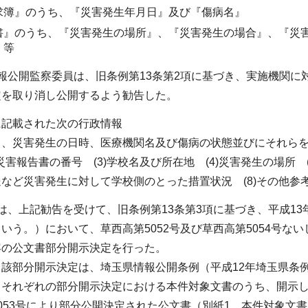
求簿』のうち、『災害発生年月日』及び『傷病名』
書』のうち、『災害発生の場所』、『災害発生の場合』、『災
』等
報公開監察委員は、旧条例第13条第2項に基づき、実施機関に対
定を取り消し公開するよう勧告した。
に記載された次の行政情報
名、災害発生の日時、医療機関名及び傷病の状態並びにそれら
2)災害報告書の番号 (3)学校名及び所在地 (4)災害発生の場所 
など災害発生に対して学校側のとった措置状況 (8)その他参考と
、上記勧告を受けて、旧条例第13条第3項に基づき、平成13年5月
いう。）において、草西高第5052号及び草西高第5054号ない
容の公文書部分開示決定を行った。
該部分開示決定は、埼玉県情報公開条例（平成12年埼玉県条例
、それぞれの部分開示決定における本件対象文書のうち、開示し
053号により部分公開決定された公文書（別紙1 本件対象文