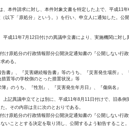
は、本件請求に対し、本件対象文書を特定した上で、平成11年6月
定（以下「原処分」という。）を行い、申立人に通知した。公開
、平成11年7月12日付けの異議申立書により、実施機関に対
0日付け原処分の行政情報部分公開決定通知書の『公開しない行
を求める。
報告書』、『災害継続報告書』等のうち、『災害発生場所』、
急措置等の学校側のとった措置状況』等
求簿』のうち、『性別』、『災害発生年月日』、『傷病名』
、上記異議申立てとは別に、平成11年8月11日付けで、旧条例
った。その内容は主に次のとおりである。
0日付け原処分の行政情報部分公開決定通知書の『公開しない行
しないこととする決定を取り消し、公開するよう勧告すること