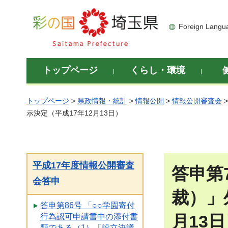
彩の国 埼玉県
Foreign Langu
トップページ
くらし・環境
トップページ
>
県政情報・統計
>
情報公開
>
情報公開審査会
示決定（平成17年12月13日）
平成17年度情報公開審査
答申第
会答申
裁）」
答申第86号 「○○学園寄付
月13
行為認可申請書中の添付書
類である（1）「設立決議