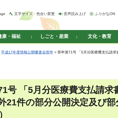
age
文字サイズ・色合い変更
音声読み上げ
ふりがなON
健康・福祉
しごと・産業
文化・教育
>
平成17年度情報公開審査会答申
> 答申第71号 「5月分医療費支払請
71号 「5月分医療費支払請求
外21件の部分公開決定及び部
日）