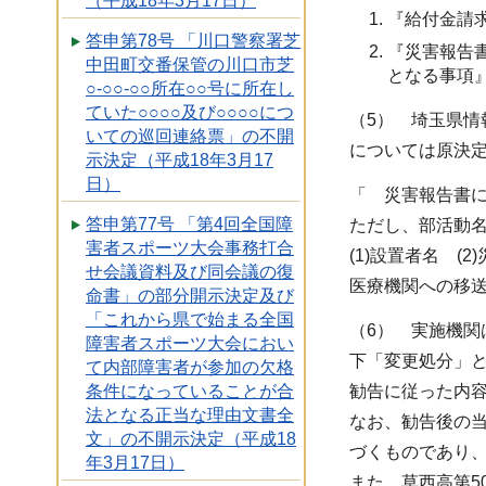
（平成18年3月17日）
『給付金請
答申第78号 「川口警察署芝
『災害報告
中田町交番保管の川口市芝
となる事項
○-○○-○○所在○○号に所在し
ていた○○○○及び○○○○につ
（5） 埼玉県情
いての巡回連絡票」の不開
については原決
示決定（平成18年3月17
日）
「 災害報告書
答申第77号 「第4回全国障
ただし、部活動
害者スポーツ大会事務打合
(1)設置者名 (
せ会議資料及び同会議の復
医療機関への移送
命書」の部分開示決定及び
「これから県で始まる全国
（6） 実施機関は
障害者スポーツ大会におい
下「変更処分」と
て内部障害者が参加の欠格
勧告に従った内
条件になっていることが合
法となる正当な理由文書全
なお、勧告後の当
文」の不開示決定（平成18
づくものであり
年3月17日）
また、草西高第5