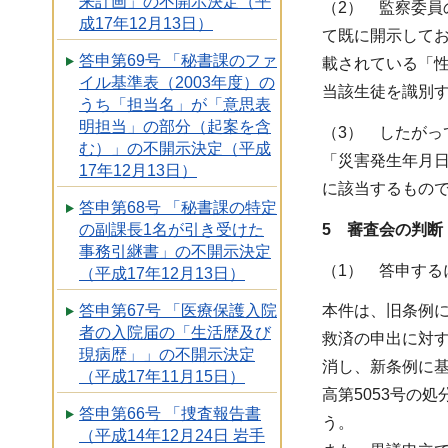
来計画」の不開示決定（平
（2） 監察委員
成17年12月13日）
て既に開示して
答申第69号 「秘書課のファ
載されている「
イル基準表（2003年度）の
当該生徒を識別
うち「担当名」が「意思表
明担当」の部分（起案を含
（3） したが
む）」の不開示決定（平成
「災害発生年月日
17年12月13日）
に該当するもの
答申第68号 「秘書課の特定
5 審査会の判断
の副課長1名が引き受けた
事務引継書」の不開示決定
（1） 答申す
（平成17年12月13日）
答申第67号 「医療保護入院
本件は、旧条例に
者の入院届の「生活歴及び
救済の申出に対
現病歴」」の不開示決定
消し、新条例に
（平成17年11月15日）
高第5053号の
答申第66号 「捜査報告書
う。
（平成14年12月24日 岩手