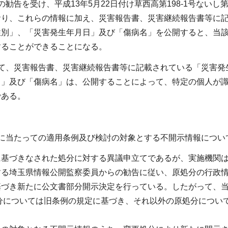
の勧告を受け、平成13年5月22日付け草西高第198-1号ないし
おり、これらの情報に加え、災害報告書、災害継続報告書等に
性別」、「災害発生年月日」及び「傷病名」を公開すると、当
することができることになる。
って、災害報告書、災害継続報告書等に記載されている「災害発
」及び「傷病名」は、公開することによって、特定の個人が識
である。
るに当たっての適用条例及び検討の対象とする不開示情報につい
基づきなされた処分に対する異議申立てであるが、実施機関は
する埼玉県情報公開監察委員からの勧告に従い、原処分の行政情
基づき新たに公文書部分開示決定を行っている。したがって、当
処分については旧条例の規定に基づき、それ以外の原処分につ