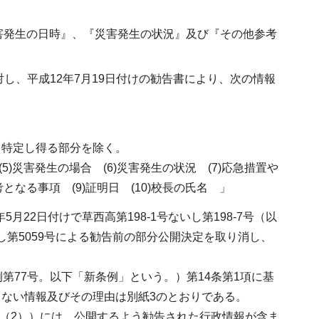
害発生の日時』、『災害発生の状況』及び『その他参考
し、平成12年7月19日付けの勧告書により、次の情報
を特定し得る部分を除く。
(5)災害発生の場合 (6)災害発生の状況 (7)応急措置や
なる事項 (9)証明日 (10)校長の氏名 」
22日付けで草西高第198-1号ないし第198-7号（以
し第5059号による勧告前の部分公開決定を取り消し、
第77号。以下「新条例」という。）第14条第1項に基
ない情報及びその理由は別紙3のとおりである。
書（2））には、公開するよう勧告された行政情報が含ま