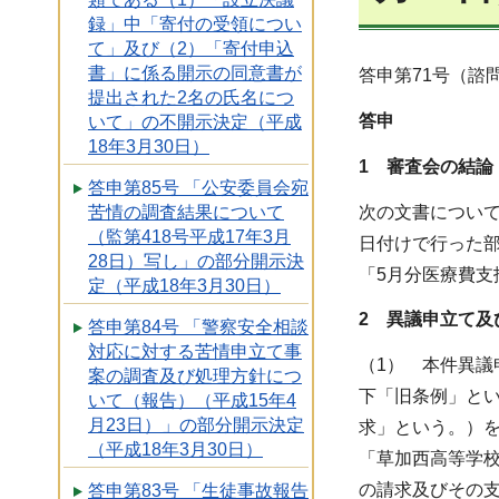
録」中「寄付の受領につい
て」及び（2）「寄付申込
書」に係る開示の同意書が
答申第71号（諮問
提出された2名の氏名につ
答申
いて」の不開示決定（平成
18年3月30日）
1
審査会の結論
答申第85号 「公安委員会宛
次の文書について
苦情の調査結果について
（監第418号平成17年3月
日付けで行った
28日）写し」の部分開示決
「5月分医療費支
定（平成18年3月30日）
2 異議申立て及
答申第84号 「警察安全相談
対応に対する苦情申立て事
（1） 本件異議
案の調査及び処理方針につ
下「旧条例」と
いて（報告）（平成15年4
月23日）」の部分開示決定
求」という。）
（平成18年3月30日）
「草加西高等学校
の請求及びその
答申第83号 「生徒事故報告