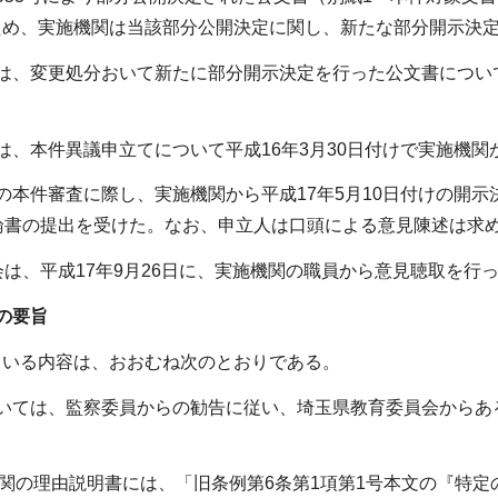
ため、実施機関は当該部分公開決定に関し、新たな部分開示決
は、変更処分おいて新たに部分開示決定を行った公文書について
は、本件異議申立てについて平成16年3月30日付けで実施機関
の本件審査に際し、実施機関から平成17年5月10日付けの開示
論書の提出を受けた。なお、申立人は口頭による意見陳述は求
会は、平成17年9月26日に、実施機関の職員から意見聴取を行
の要旨
ている内容は、おおむね次のとおりである。
ついては、監察委員からの勧告に従い、埼玉県教育委員会からあ
施機関の理由説明書には、「旧条例第6条第1項第1号本文の『