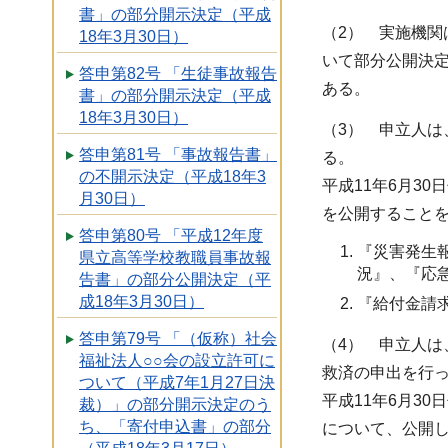
書」の部分開示決定（平成
（2） 実施機関
18年3月30日）
いて部分公開決
答申第82号 「生徒事故報告
ある。
書」の部分開示決定（平成
18年3月30日）
（3） 申立人は
答申第81号 「事故報告書」
る。
の不開示決定（平成18年3
平成11年6月3
月30日）
を公開すること
答申第80号 「平成12年度
『災害発生
県立高等学校教職員事故報
況』、『応
告書」の部分公開決定（平
成18年3月30日）
『給付金請
答申第79号 「（仮称）社会
（4） 申立人は
福祉法人○○会の設立許可に
救済の申出を行
ついて（平成7年1月27日決
平成11年6月3
裁）」の部分開示決定のう
ち、「寄付申込書」の部分
について、公開