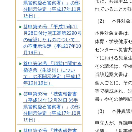
また、異議申立
県警察釜石警察署）」の部
れていることが
分開示決定（平成17年11月
15日）
（2） 本件対象
答申第65号 「平成15年11
本件対象文書は、
月28日付け熊工高第2290号
の確認したものについて」
体育・学校健康
の不開示決定（平成17年10
センターへ災害
月19日）
下における児童
答申第64号 「頭髪に関する
その請求は、学
指導票（生徒別）につい
当該起案文書は
て」の不開示決定（平成17
個人ごとに、そ
年10月19日）
等で構成され、
答申第63号 「捜査報告書
書」やその他明
（平成14年12月24日 岩手
県警察釜石警察署）」の部
（3） 本件異議
分開示決定（平成17年10月
19日）
申立人が、異議
答申第62号 「捜査報告書
求簿」、「災害報