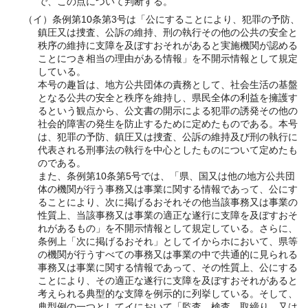
で、この点について判断する。
（イ）条例第10条第3号は「公にすることにより、犯罪の予防、
鎮圧又は捜査、公訴の維持、刑の執行その他の公共の安全と
秩序の維持に支障を及ぼすおそれがあると実施機関が認める
ことにつき相当の理由がある情報」を不開示情報として規定
している。
本号の趣旨は、地方公共団体の責務として、社会生活の基盤
となる公共の安全と秩序を維持し、県民全体の利益を擁護す
るという観点から、公文書の開示による犯罪の誘発その他の
社会的障害の発生を防止するために定めたものである。本号
は、犯罪の予防、鎮圧又は捜査、公訴の維持及び刑の執行に
代表される刑事法の執行を中心としたものについて定めたも
のである。
また、条例第10条第5号では、「県、国又は他の地方公共団
体の機関が行う事務又は事業に関する情報であって、公にす
ることにより、次に掲げるおそれその他当該事務又は事業の
性質上、当該事務又は事業の適正な遂行に支障を及ぼすおそ
れがあるもの」を不開示情報として規定している。さらに、
条例上「次に掲げるおそれ」としてイからホにおいて、県等
の機関が行うすべての事務又は事業の中で共通的に見られる
事務又は事業に関する情報であって、その性質上、公にする
ことにより、その適正な遂行に支障を及ぼすおそれがあると
考えられる典型的な支障を例示的に列挙している。そして、
典型例の一つとしてイにおいて「監査、検査、取締り、又は