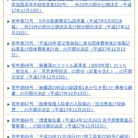
草加西高等学校収受第102号）」外22件の部分公開決定（平成
17年12月13日）
答申第71号 「5月分医療費支払請求書（平成7年5月9日決
裁）」外21件の部分公開決定及び部分開示決定（平成17年12
月13日）
答申第70号 「平成15年度父母負担に係る団体費将来計画集計
結果及び団体費将来計画」の不開示決定（平成17年12月13
日）
答申第69号 「秘書課のファイル基準表（2003年度）のうち
「担当名」が「意思表明担当」の部分（起案を含む）」の不開
示決定（平成17年12月13日）
答申第68号 「秘書課の特定の副課長1名が引き受けた事務引継
書」の不開示決定（平成17年12月13日）
答申第67号 「医療保護入院者の入院届の「生活歴及び現病
歴」」の不開示決定（平成17年11月15日）
答申第66号 「捜査報告書（平成14年12月24日 岩手県警察釜石
警察署）」の部分開示決定（平成17年11月15日）
答申第65号 「平成15年11月28日付け熊工高第2290号の確認し