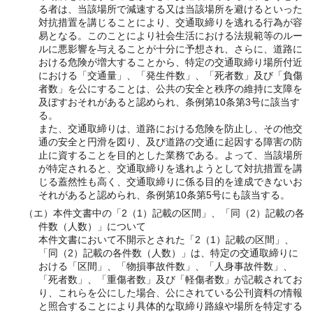
る者は、当該場所で減速する又は当該場所を避けるといった
対抗措置を講じることにより、交通取締りを逃れる行為が容
易となる。このことにより社会生活における法規範等のルー
ルに悪影響を与えることが十分に予想され、さらに、道路に
おける危険が増大することから、特定の交通取締り場所付近
における「交通量」、「発生件数」、「死者数」及び「負傷
者数」を公にすることは、公共の安全と秩序の維持に支障を
及ぼすおそれがあると認められ、条例第10条第3号に該当す
る。
また、交通取締りは、道路における危険を防止し、その他交
通の安全と円滑を図り、及び道路の交通に起因する障害の防
止に資することを目的とした業務である。よって、当該場所
が特定されると、交通取締りを逃れようとして対抗措置を講
じる蓋然性も高く、交通取締りに係る目的を達成できないお
それがあると認められ、条例第10条第5号にも該当する。
（エ）本件文書中の「2（1）記載の区間」、「同（2）記載の各
件数（人数）」について
本件文書において不開示とされた「2（1）記載の区間」、
「同（2）記載の各件数（人数）」は、特定の交通取締りに
おける「区間」、「物損事故件数」、「人身事故件数」、
「死者数」、「重傷者数」及び「軽傷者数」が記載されてお
り、これらを公にした場合、公にされている公刊資料の情報
と照合することにより具体的な取締り路線や場所を特定する