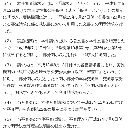
（1） 本件審査請求人（以下「請求人」という。）は、平成15年5
月12日付けで埼玉県情報公開条例（以下「条例」という。）の規定
に基づき、実施機関に対し、「平成15年3月27日付け公委第720号に
よる審査請求に係る裁決書において引用した文書」の開示請求を行
った。
（2） 実施機関は、本件請求に対する公文書を本件文書と特定した
上で、平成15年7月17日付けで条例第10条第1号、第3号及び第5号
に該当すると判断し、部分開示決定を行い、請求人に通知した。
（3） 請求人は、平成15年8月18日付けの審査請求書により、実施
機関の上級庁である埼玉県公安委員会（以下「審査庁」という。）
に対し、部分開示決定とした不開示部分の車両交通量、交通事故発
生件数、死者数及び負傷者数について（以下「不開示部分」とい
う。）開示すべきであるとして審査請求を行った。
（4） 当審査会は、本件審査請求について平成15年11月26日付け
で審査庁から条例第22条の規定に基づく諮問を受けた。
（5） 当審査会の本件審査に際し、審査庁から平成17年7月6日付
けで開示決定等理由説明書の提出を受けた。