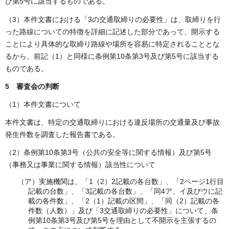
び第5号に該当するものである。
（3）本件文書における「3の交通取締りの必要性」は、取締りを行
った路線についての特徴を詳細に記述した部分であって、開示する
ことにより具体的な取締り路線や場所を容易に特定されることとな
るから、前記（1）と同様に条例第10条第3号及び第5号に該当する
ものである。
5 審査会の判断
（1）本件文書について
本件文書は、特定の交通取締りにおける違反場所の交通量及び事故
発生件数を調査した報告書である。
（2）条例第10条第3号（公共の安全等に関する情報）及び第5号
（事務又は事業に関する情報）該当性について
（ア）実施機関は、「1（2）2記載の各台数」、「2ページ1行目
記載の台数」、「3記載の各台数」、「同4ア、イ及びウに記
載の各件数」、「2（1）記載の区間」、「同（2）記載の各
件数（人数）」及び「3交通取締りの必要性」について、条
例第10条第3号及び第5号を理由として不開示を主張するの