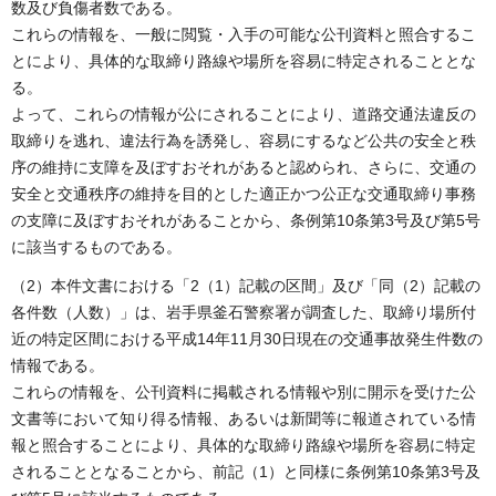
数及び負傷者数である。
これらの情報を、一般に閲覧・入手の可能な公刊資料と照合するこ
とにより、具体的な取締り路線や場所を容易に特定されることとな
る。
よって、これらの情報が公にされることにより、道路交通法違反の
取締りを逃れ、違法行為を誘発し、容易にするなど公共の安全と秩
序の維持に支障を及ぼすおそれがあると認められ、さらに、交通の
安全と交通秩序の維持を目的とした適正かつ公正な交通取締り事務
の支障に及ぼすおそれがあることから、条例第10条第3号及び第5号
に該当するものである。
（2）本件文書における「2（1）記載の区間」及び「同（2）記載の
各件数（人数）」は、岩手県釜石警察署が調査した、取締り場所付
近の特定区間における平成14年11月30日現在の交通事故発生件数の
情報である。
これらの情報を、公刊資料に掲載される情報や別に開示を受けた公
文書等において知り得る情報、あるいは新聞等に報道されている情
報と照合することにより、具体的な取締り路線や場所を容易に特定
されることとなることから、前記（1）と同様に条例第10条第3号及