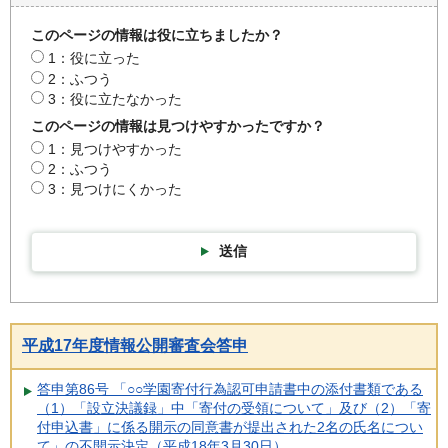
このページの情報は役に立ちましたか？
1：役に立った
2：ふつう
3：役に立たなかった
このページの情報は見つけやすかったですか？
1：見つけやすかった
2：ふつう
3：見つけにくかった
送信
平成17年度情報公開審査会答申
答申第86号 「○○学園寄付行為認可申請書中の添付書類である
（1）「設立決議録」中「寄付の受領について」及び（2）「寄
付申込書」に係る開示の同意書が提出された2名の氏名につい
て」の不開示決定（平成18年3月30日）