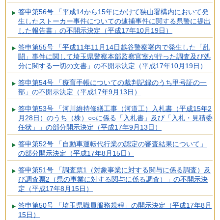
答申第56号 「平成14から15年にかけて狭山署構内において発
生したストーカー事件についての逮捕事件に関する県警に提出
した報告書」の不開示決定（平成17年10月19日）
答申第55号 「平成11年11月14日越谷警察署内で発生した「乱
闘」事件に関して埼玉県警察本部監察官室が行った調査及び処
分に関する一切の文書」の不開示決定（平成17年10月19日）
答申第54号 「療育手帳についての裁判記録のうち甲号証の一
部」の不開示決定（平成17年9月13日）
答申第53号 「河川維持修繕工事（河道工）入札書（平成15年2
月28日）のうち（株）○○に係る「入札書」及び「入札・見積委
任状」」の部分開示決定（平成17年9月13日）
答申第52号 「自動車運転代行業の認定の審査結果について」
の部分開示決定（平成17年8月15日）
答申第51号 「調査票1（対象事業に対する関与に係る調査）及
び調査票2（県の事業に対する関与に係る調査）」の不開示決
定（平成17年8月15日）
答申第50号 「埼玉県職員服務規程」の開示決定（平成17年8月
15日）