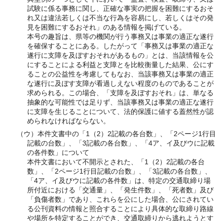
試験に係る事務に関し、正確な事実の把握を困難にするおそ
れ又は違法若しくは不当な行為を容易にし、若しくはその発
見を困難にするおそれ」のある情報を掲げている。
本号の趣旨は、県等の機関が行う事務又は事業の適正な遂行
を確保することにある。したがって「事務又は事業の適正な
遂行に支障を及ぼすおそれがあるもの」とは、当該情報を公
にすることによる利益と支障とを比較衡量した結果、公にす
ることの公益性を考慮してもなお、当該事務又は事業の適正
な遂行に及ぼす支障が看過しえない程度のものであることが
求められる。この場合、「支障を及ぼすおそれ」は、単なる
抽象的な可能性では足りず、当該事務又は事業の適正な遂行
に支障を生じることについて、法的保護に値する蓋然性が認
められなければならない。
（ウ）本件文書中の「1（2）2記載の各台数」、「2ページ1行目
記載の台数」、「3記載の各台数」、「4ア、イ及びウに記載
の各件数」について
本件文書において不開示とされた、「1（2）2記載の各台
数」、「2ページ1行目記載の台数」、「3記載の各台数」、
「4ア、イ及びウに記載の各件数」は、特定の交通取締り場
所付近における「交通量」、「発生件数」、「死者数」及び
「負傷者数」であり、これらを公にした場合、公にされてい
る公刊資料の情報と照合することにより具体的な取締り路線
や場所を特定することができ、交通取締りから逃れようとす