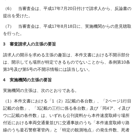
（6） 当審査会は、平成17年7月20日付けで請求人から、反論書の
提出を受けた。
（7） 当審査会は、平成17年8月18日に、実施機関からの意見聴取
を行った。
3 審査請求人の主張の要旨
請求人の開示を求める主張の趣旨は、本件文書における不開示部分
は、開示しても場所が特定できるものでないことから、条例第10条
第3号及び第5号の不開示情報には該当しない。
4 実施機関の主張の要旨
実施機関の主張は、次のとおりである。
（1）本件文書における「1（2）2記載の各台数」、「2ページ1行目
記載の台数」、「3記載の三行に係る各台数」及び「同4ア、イ及び
ウに記載の各件数」は、いずれも公刊資料から本件速度取締り場所
付近における車両交通量並びに交通事故のうち「本件速度取締り路
線のうち釜石警察署管内」と「特定の観測地点」の発生件数、死者