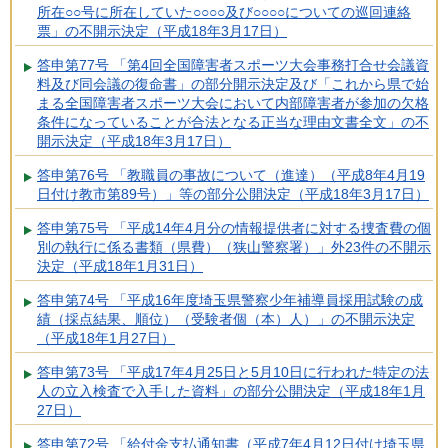
所在○○号に所在していた○○○○及び○○○○についての巡回連絡
票」の不開示決定（平成18年3月17日）
答申第77号 「第4回全国障害者スポーツ大会事務打合せ会議資
料及び同会議の復命書」の部分開示決定及び「これから県で始
まる全国障害者スポーツ大会において内部障害者が参加の欠格
条件になっていることが合法となる正当な理由文書全文」の不
開示決定（平成18年3月17日）
答申第76号 「教職員の事故について（進達）（平成8年4月19
日付け教市第89号）」等の部分公開決定（平成18年3月17日）
答申第75号 「平成14年4月分の情報提供者に対する捜査費の個
別の執行に係る書類（県費）（狭山警察署）」外23件の不開示
決定（平成18年1月31日）
答申第74号 「平成16年度埼玉県警察少年補導員採用試験の成
績（採点結果、順位）（受験者個（本）人）」の不開示決定
（平成18年1月27日）
答申第73号 「平成17年4月25日と5月10日に行われた特定の法
人の立入検査で入手した資料」の部分公開決定（平成18年1月
27日）
答申第72号 「給付金支払通知書（平成7年4月12日付け埼玉県