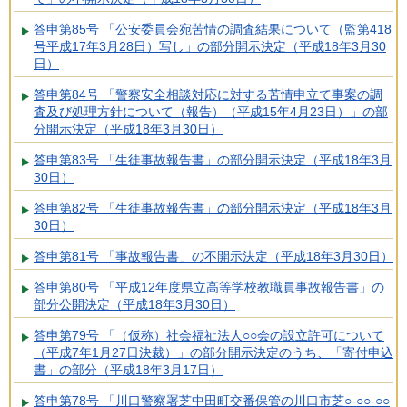
答申第85号 「公安委員会宛苦情の調査結果について（監第418
号平成17年3月28日）写し」の部分開示決定（平成18年3月30
日）
答申第84号 「警察安全相談対応に対する苦情申立て事案の調
査及び処理方針について（報告）（平成15年4月23日）」の部
分開示決定（平成18年3月30日）
答申第83号 「生徒事故報告書」の部分開示決定（平成18年3月
30日）
答申第82号 「生徒事故報告書」の部分開示決定（平成18年3月
30日）
答申第81号 「事故報告書」の不開示決定（平成18年3月30日）
答申第80号 「平成12年度県立高等学校教職員事故報告書」の
部分公開決定（平成18年3月30日）
答申第79号 「（仮称）社会福祉法人○○会の設立許可について
（平成7年1月27日決裁）」の部分開示決定のうち、「寄付申込
書」の部分（平成18年3月17日）
答申第78号 「川口警察署芝中田町交番保管の川口市芝○-○○-○○